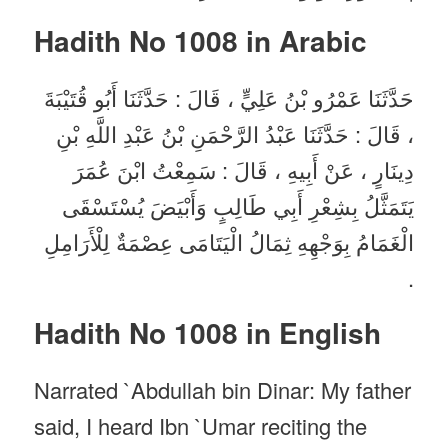
Hadith No 1008 in
Arabic
حَدَّثَنَا عَمْرُو بْنُ عَلِيٍّ ، قَالَ : حَدَّثَنَا أَبُو قُتَيْبَةَ
، قَالَ : حَدَّثَنَا عَبْدُ الرَّحْمَنِ بْنُ عَبْدِ اللَّهِ بْنِ
دِينَارٍ ، عَنْ أَبِيهِ ، قَالَ : سَمِعْتُ ابْنَ عُمَرَ
يَتَمَثَّلُ بِشِعْرِ أَبِي طَالِبٍ وَأَبْيَضَ يُسْتَسْقَى
الْغَمَامُ بِوَجْهِهِ ثِمَالُ الْيَتَامَى عِصْمَةٌ لِلْأَرَامِلِ
.
Hadith No 1008 in English
Narrated `Abdullah bin Dinar: My father
said, I heard Ibn `Umar reciting the