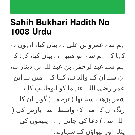
Sahih Bukhari Hadith No
1008
Urdu
ہم سے عمرو بن علی نے بیان کیا، انہوں نے
کہا کہ ہم سے ابو قتیبہ نے بیان کیا، کہا کہ
ہم سے عبدالرحمٰن بن عبداللہ بن دینار نے،
ان سے ان کے والد نے، کہا کہ میں نے ابن
عمر رضی اللہ عنہما کو ابوطالب کا یہ
شعر پڑھتے سنا تھا ( ترجمہ ) گورا ان کا
رنگ ان کے منہ کے واسطہ سے بارش کی (
اللہ سے ) دعا کی جاتی ہے۔ یتیموں کی
پناہ اور بیواؤں کے سہارے۔“