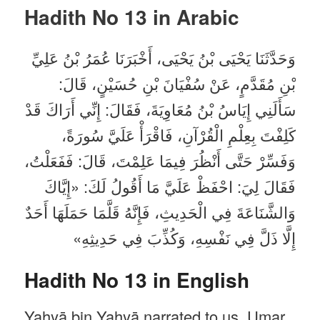
Hadith No 13 in
Arabic
وَحَدَّثَنَا يَحْيَى بْنُ يَحْيَى، أَخْبَرَنَا عُمَرُ بْنُ عَلِيِّ
بْنِ مُقَدَّمٍ، عَنْ سُفْيَانَ بْنِ حُسَيْنٍ، قَالَ:
سَأَلَنِي إِيَاسُ بْنُ مُعَاوِيَةَ، فَقَالَ: إِنِّي أَرَاكَ قَدْ
كَلِفْتَ بِعِلْمِ الْقُرْآنِ، فَاقْرَأْ عَلَيَّ سُورَةً،
وَفَسِّرْ حَتَّى أَنْظُرَ فِيمَا عَلِمْتَ، قَالَ: فَفَعَلْتُ،
فَقَالَ لِيَ: احْفَظْ عَلَيَّ مَا أَقُولُ لَكَ: «إِيَّاكَ
وَالشَّنَاعَةَ فِي الْحَدِيثِ، فَإِنَّهُ قَلَّمَا حَمَلَهَا أَحَدٌ
إِلَّا ذَلَّ فِي نَفْسِهِ، وَكُذِّبَ فِي حَدِيثِهِ»
Hadith No 13 in English
Yahyā bin Yahyā narrated to us, Umar