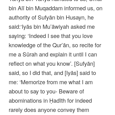
bin Alī bin Muqaddam informed us, on
authority of Sufyān bin Husayn, he
said:‘Iyās bin Mu’āwiyah asked me
saying: ‘Indeed I see that you love
knowledge of the Qur’ān, so recite for
me a Sūrah and explain it until I can
reflect on what you know’. [Sufyān]
said, so I did that, and [Iyās] said to
me: ‘Memorize from me what I am
about to say to you- Beware of
abominations in Ḥadīth for indeed
rarely does anyone convey them