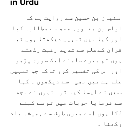
in Urdu
سفیان بن حسین سے روایت ہے کہ
ایاس بن معاویہ مجھ سے مطالبہ کیا
اور کہا میں تمہیں دیکھتا ہوں تم
قرآن کےعلم سے شدید رغبت رکھتے
ہوں تم میرے سامنے ایک سورۃ پڑھو
اور اس کی تفسیر کرو تاکہ جو تمہیں
علم ہے میں بھی اسے دیکھوں ۔ کہا
.میں نے ایسا کیا تو انہوں نے مجھ
سے فرمایا جوبات میں تم سے کہنے
لگا ہوں اسے میری طرف سے ہمیشہ یاد
رکھنا ۔