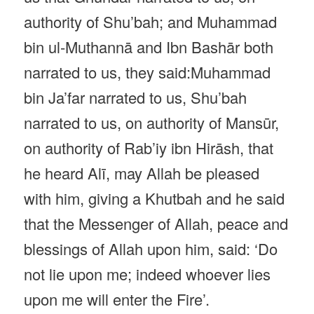
authority of Shu’bah; and Muhammad
bin ul-Muthannā and Ibn Bashār both
narrated to us, they said:Muhammad
bin Ja’far narrated to us, Shu’bah
narrated to us, on authority of Mansūr,
on authority of Rab’iy ibn Hirāsh, that
he heard Alī, may Allah be pleased
with him, giving a Khutbah and he said
that the Messenger of Allah, peace and
blessings of Allah upon him, said: ‘Do
not lie upon me; indeed whoever lies
upon me will enter the Fire’.