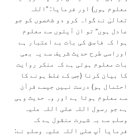
معلوم ہوں) اور فرمایا: ”اللہ
تعالیٰ نے گواہ کرو دو شخصوں کو جو
عادل ہوں“ تو ان آیتوں سے معلوم
ہوا کہ فاسق کی بات بے اعتبار ہے
اوراسی طرح حدیث شریف سے یہ بھی
بات معلوم ہوتی ہے کہ منکر روایت
کا بیان کرنا (جس کے غلط ہونے کا
احتمال ہو) درست نہیں جیسے قرآن
سے معلوم ہوتا ہے اور وہ حدیث وہی
ہے جو رسول اللہ صلی اللہ علیہ
وسلم سے بہ شہرت منقول ہے کہ
فرمایا آپ صلی اللہ علیہ وسلم نے: