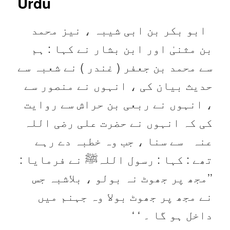
Urdu
ابو بکر بن ابی شیبہ ، نیز محمد
بن مثنیٰ اور ابن بشار نے کہا : ہم
سے محمد بن جعفر ( غندر ) نے شعبہ سے
حدیث بیان کی ، انہوں نے منصور سے
، انہوں نے ربعی بن حراش سے روایت
کی کہ انہوں نے حضرت علی ‌رضی ‌اللہ
‌عنہ ‌ ‌ سے سنا ، جب وہ خطبہ دے رہے
تھے : کہا : رسول اللہﷺ نے فرمایا :
’’مجھ پر جھوٹ نہ بولو ، بلاشبہ جس
نے مجھ پر جھوٹ بولا وہ جہنم میں
داخل ہو گا ۔ ‘ ‘