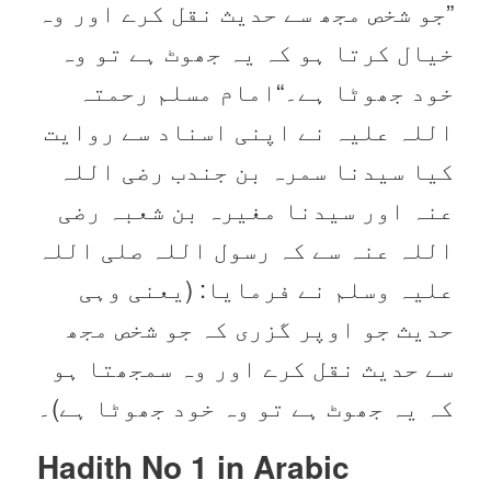
”جو شخص مجھ سے حدیث نقل کرے اور وہ
خیال کرتا ہو کہ یہ جھوٹ ہے تو وہ
خود جھوٹا ہے۔“امام مسلم رحمتہ
اللہ علیہ نے اپنی اسناد سے روایت
کیا سیدنا سمرہ بن جندب رضی اللہ
عنہ اور سیدنا مغیرہ بن شعبہ رضی
اللہ عنہ سے کہ رسول اللہ صلی اللہ
علیہ وسلم نے فرمایا: (یعنی وہی
حدیث جو اوپر گزری کہ جو شخص مجھ
سے حدیث نقل کرے اور وہ سمجھتا ہو
کہ یہ جھوٹ ہے تو وہ خود جھوٹا ہے)۔
Hadith No 1 in
Arabic