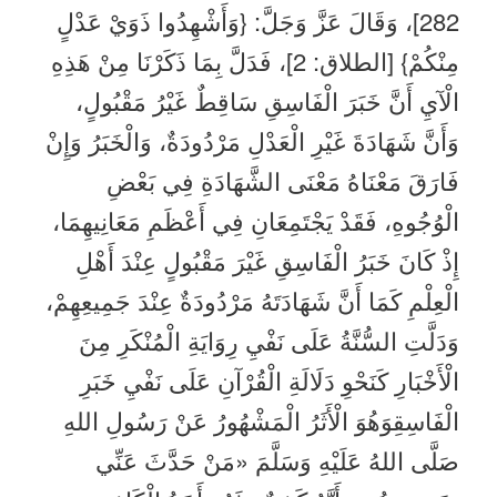
282]، وَقَالَ عَزَّ وَجَلَّ: {وَأَشْهِدُوا ذَوَيْ عَدْلٍ
مِنْكُمْ} [الطلاق: 2]، فَدَلَّ بِمَا ذَكَرْنَا مِنْ هَذِهِ
الْآيِ أَنَّ خَبَرَ الْفَاسِقِ سَاقِطٌ غَيْرُ مَقْبُولٍ،
وَأَنَّ شَهَادَةَ غَيْرِ الْعَدْلِ مَرْدُودَةٌ، وَالْخَبَرُ وَإِنْ
فَارَقَ مَعْنَاهُ مَعْنَى الشَّهَادَةِ فِي بَعْضِ
الْوُجُوهِ، فَقَدْ يَجْتَمِعَانِ فِي أَعْظَمِ مَعَانِيهِمَا،
إِذْ كَانَ خَبَرُ الْفَاسِقِ غَيْرَ مَقْبُولٍ عِنْدَ أَهْلِ
الْعِلْمِ كَمَا أَنَّ شَهَادَتَهُ مَرْدُودَةٌ عِنْدَ جَمِيعِهِمْ،
وَدَلَّتِ السُّنَّةُ عَلَى نَفْيِ رِوَايَةِ الْمُنْكَرِ مِنَ
الْأَخْبَارِ كَنَحْوِ دَلَالَةِ الْقُرْآنِ عَلَى نَفْيِ خَبَرِ
الْفَاسِقِوَهُوَ الْأَثَرُ الْمَشْهُورُ عَنْ رَسُولِ اللهِ
صَلَّى اللهُ عَلَيْهِ وَسَلَّمَ «مَنْ حَدَّثَ عَنِّي