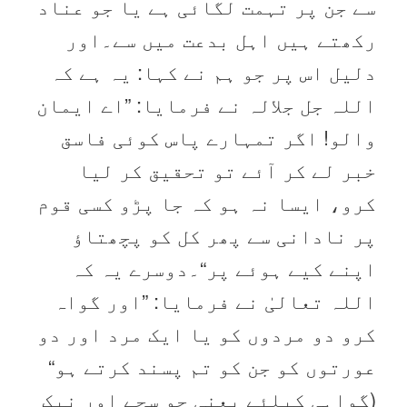
سے جن پر تہمت لگائی ہے یا جو عناد
رکھتے ہیں اہل بدعت میں سے۔اور
دلیل اس پر جو ہم نے کہا: یہ ہے کہ
اللہ جل جلالہ نے فرمایا: ”اے ایمان
والو! اگر تمہارے پاس کوئی فاسق
خبر لے کر آئے تو تحقیق کر لیا
کرو، ایسا نہ ہو کہ جا پڑو کسی قوم
پر نادانی سے پھر کل کو پچھتاؤ
اپنے کیے ہوئے پر“۔دوسرے یہ کہ
اللہ تعالیٰ نے فرمایا: ”اور گواہ
کرو دو مردوں کو یا ایک مرد اور دو
عورتوں کو جن کو تم پسند کرتے ہو“
(گواہی کیلئے یعنی جو سچے اور نیک