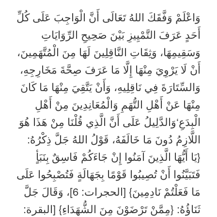
وَاعْلَمْ وَفَّقَكَ اللهُ تَعَالَى أَنَّ الْوَاجِبَ عَلَى كُلِّ
أَحَدٍ عَرَفَ التَّمْيِيزِ بَيْنَ صَحِيحِ الرِّوَايَاتِ
وَسَقِيمِهَا، وَثِقَاتِ النَّاقِلِينَ لَهَا مِنَ الْمُتَّهَمِينَ،
أَنْ لَا يَرْوِيَ مِنْهَا إِلَّا مَا عَرَفَ صِحَّةَ مَخَارِجِهِ،
وَالسِّتَارَةَ فِي نَاقِلِيهِ، وَأَنْ يَتَّقِيَ مِنْهَا مَا كَانَ
مِنْهَا عَنْ أَهْلِ التُّهَمِ وَالْمُعَانِدِينَ مِنْ أَهْلِ
الْبِدَعِ‘وَالدَّلِيلُ عَلَى أَنَّ الَّذِي قُلْنَا مِنْ هَذَا هُوَ
اللَّازِمُ دُونَ مَا خَالَفَهُ، قَوْلُ اللهُ جَلَّ ذِكْرُهُ:
{يَا أَيُّهَا الَّذِينَ آمَنُوا إِنْ جَاءَكُمْ فَاسِقٌ بِنَبَأٍ
فَتَبَيَّنُوا أَنْ تُصِيبُوا قَوْمًا بِجَهَالَةٍ فَتُصْبِحُوا عَلَى
مَا فَعَلْتُمْ نَادِمِينَ} [الحجرات: 6]، وَقَالَ جَلَّ
ثَنَاؤُهُ: {مِمَّنْ تَرْضَوْنَ مِنَ الشُّهَدَاءِ} [البقرة: