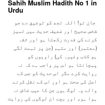
Sahih Muslim Hadith No 1
in
Urdu
جان تو! اللہ تجھ کو توفیق دے جو
شخص صحیح اور ضعیف حدیث میں تمیز
کرنے کی قدرت رکھتا ہو اور ثقہ
(‏‏‏‏معتبر) اور متہم (‏‏‏‏جن پر تہمت لگی
ہو کذب وغیرہ کی) راویوں کو
پہچانتا ہو اس پر واجب ہے کہ نہ
روایت کرے مگر اس حدیث کو جس کے
اصل کی صحت ہو اور اس کے نقل کرنے
والے وہ لوگ ہوں جن کا عیب فاش نہ
ہوا ہو، اور بچے ان لوگوں کی روایت