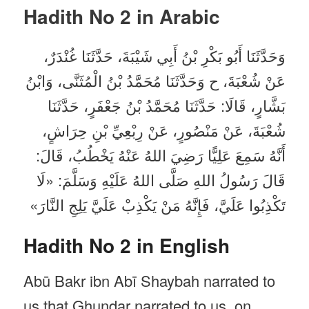
Hadith No 2 in
Arabic
وَحَدَّثَنَا أَبُو بَكْرِ بْنُ أَبِي شَيْبَةَ، حَدَّثَنَا غُنْدَرٌ،
عَنْ شُعْبَةَ، ح وَحَدَّثَنَا مُحَمَّدُ بْنُ الْمُثَنَّى، وَابْنُ
بَشَّارٍ، قَالَا: حَدَّثَنَا مُحَمَّدُ بْنُ جَعْفَرٍ، حَدَّثَنَا
شُعْبَةَ، عَنْ مَنْصُورٍ، عَنْ رِبْعِيِّ بْنِ حِرَاشٍ،
أَنَّهُ سَمِعَ عَلِيًّا رَضِيَ اللهُ عَنْهُ يَخْطُبُ، قَالَ:
قَالَ رَسُولُ اللهِ صَلَّى اللهُ عَلَيْهِ وَسَلَّمَ: «لَا
تَكْذِبُوا عَلَيَّ، فَإِنَّهُ مَنْ يَكْذِبْ عَلَيَّ يَلِجِ النَّارَ»
Hadith No 2 in English
Abū Bakr ibn Abī Shaybah narrated to
us that Ghundar narrated to us, on