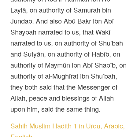
Laylā, on authority of Samurah bin
Jundab. And also Abū Bakr ibn Abī
Shaybah narrated to us, that Wakī
narrated to us, on authority of Shu’bah
and Sufyān, on authority of Habīb, on
authority of Maymūn ibn Abī Shabīb, on
authority of al-Mughīrat ibn Shu’bah,
they both said that the Messenger of
Allah, peace and blessings of Allah
upon him, said the same thing.
Sahih Muslim Hadith 1 in Urdu, Arabic,
English