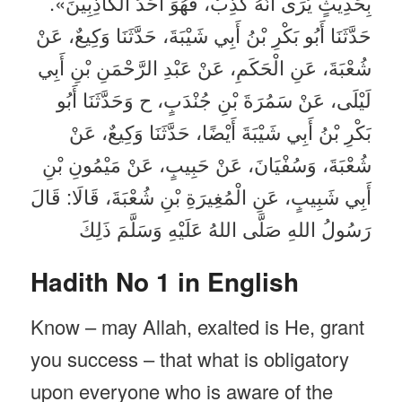
بِحَدِيثٍ يُرَى أَنَّهُ كَذِبٌ، فَهُوَ أَحَدُ الْكَاذِبِينَ».
حَدَّثَنَا أَبُو بَكْرِ بْنُ أَبِي شَيْبَةَ، حَدَّثَنَا وَكِيعٌ، عَنْ
شُعْبَةَ، عَنِ الْحَكَمِ، عَنْ عَبْدِ الرَّحْمَنِ بْنِ أَبِي
لَيْلَى، عَنْ سَمُرَةَ بْنِ جُنْدَبٍ، ح وَحَدَّثَنَا أَبُو
بَكْرِ بْنُ أَبِي شَيْبَةَ أَيْضًا، حَدَّثَنَا وَكِيعٌ، عَنْ
شُعْبَةَ، وَسُفْيَانَ، عَنْ حَبِيبٍ، عَنْ مَيْمُونِ بْنِ
أَبِي شَبِيبٍ، عَنِ الْمُغِيرَةِ بْنِ شُعْبَةَ، قَالَا: قَالَ
رَسُولُ اللهِ صَلَّى اللهُ عَلَيْهِ وَسَلَّمَ ذَلِكَ
Hadith No 1 in English
Know – may Allah, exalted is He, grant
you success – that what is obligatory
upon everyone who is aware of the