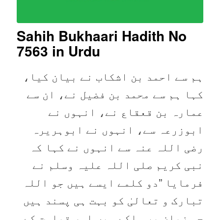
Sahih Bukhaari Hadith No
7563
in Urdu
ہم سے احمد بن اشکاب نے بیان کیا،
کہا ہم سے محمد بن فضیل نے، ان سے
عمارہ بن قعقاع نے، انہوں نے
ابوزرعہ سے، انہوں نے ابوہریرہ
رضی اللہ عنہ سے انہوں نے کہا کہ
نبی کریم صلی اللہ علیہ وسلم نے
فرمایا ”دو کلمے ایسے ہیں جو اللہ
تبارک و تعالیٰ کو بہت ہی پسند ہیں
جو زبان پر ہلکے ہیں اور قیامت کے