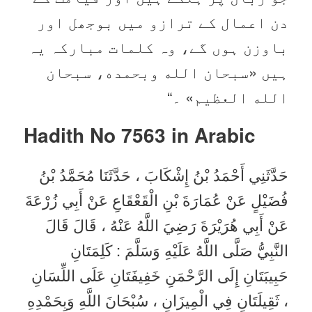
دن اعمال کے ترازو میں بوجھل اور
باوزن ہوں گے، وہ کلمات مبارکہ یہ
ہیں «سبحان الله وبحمده،‏‏‏‏ سبحان
الله العظيم» ۔“
Hadith No 7563 in
Arabic
حَدَّثَنِي أَحْمَدُ بْنُ إِشْكَابَ ، حَدَّثَنَا مُحَمَّدُ بْنُ
فُضَيْلٍ عَنْ عُمَارَةَ بْنِ الْقَعْقَاعِ عَنْ أَبِي زُرْعَةَ
عَنْ أَبِي هُرَيْرَةَ رَضِيَ اللَّهُ عَنْهُ ، قَالَ قَالَ
النَّبِيُّ صَلَّى اللَّهُ عَلَيْهِ وَسَلَّمَ : كَلِمَتَانِ
حَبِيبَتَانِ إِلَى الرَّحْمَنِ خَفِيفَتَانِ عَلَى اللِّسَانِ
، ثَقِيلَتَانِ فِي الْمِيزَانِ ، سُبْحَانَ اللَّهِ وَبِحَمْدِهِ