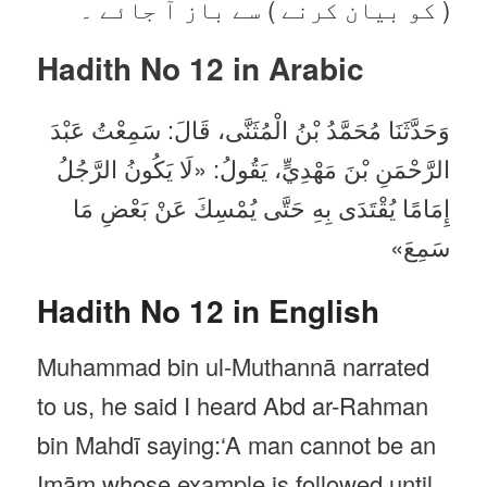
( کو بیان کرنے ) سے باز آ جائے ۔
Hadith No 12 in
Arabic
وَحَدَّثَنَا مُحَمَّدُ بْنُ الْمُثَنَّى، قَالَ: سَمِعْتُ عَبْدَ
الرَّحْمَنِ بْنَ مَهْدِيٍّ، يَقُولُ: «لَا يَكُونُ الرَّجُلُ
إِمَامًا يُقْتَدَى بِهِ حَتَّى يُمْسِكَ عَنْ بَعْضِ مَا
سَمِعَ»
Hadith No 12 in English
Muhammad bin ul-Muthannā narrated
to us, he said I heard Abd ar-Rahman
bin Mahdī saying:‘A man cannot be an
Imām whose example is followed until