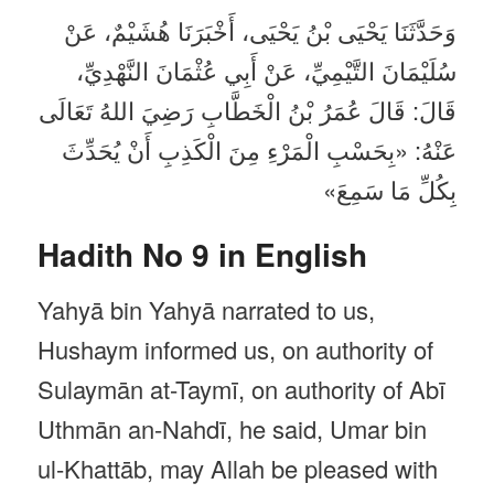
وَحَدَّثَنَا يَحْيَى بْنُ يَحْيَى، أَخْبَرَنَا هُشَيْمٌ، عَنْ
سُلَيْمَانَ التَّيْمِيِّ، عَنْ أَبِي عُثْمَانَ النَّهْدِيِّ،
قَالَ: قَالَ عُمَرُ بْنُ الْخَطَّابِ رَضِيَ اللهُ تَعَالَى
عَنْهُ: «بِحَسْبِ الْمَرْءِ مِنَ الْكَذِبِ أَنْ يُحَدِّثَ
بِكُلِّ مَا سَمِعَ»
Hadith No 9 in English
Yahyā bin Yahyā narrated to us,
Hushaym informed us, on authority of
Sulaymān at-Taymī, on authority of Abī
Uthmān an-Nahdī, he said, Umar bin
ul-Khattāb, may Allah be pleased with