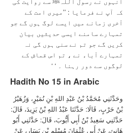
انہوں نے رسول اللہﷺ سے روایت کی
کہ آپ نے فرمایا : ’’میری امت کے
آخری زمانے میں ایسے لوگ ہوں گے جو
تمہارے سامنے ایسی حدیثیں بیان
کریں گے جو تم نے سنی ہوں گی نہ
تمہارے آباء نے ، تم اس قماش کے
لوگوں سے دور رہنا ۔ ‘ ‘
Hadith No 15 in
Arabic
وحَدَّثَنِي مُحَمَّدُ بْنُ عَبْدِ اللهِ بْنِ نُمَيْرٍ، وَزُهَيْرُ
بْنُ حَرْبٍ، قَالَا: حَدَّثَنَا عَبْدُ اللهِ بْنُ يَزِيدَ، قَالَ:
حَدَّثَنِي سَعِيدُ بْنُ أَبِي أَيُّوبَ، قَالَ: حَدَّثَنِي أَبُو
هَانِئٍ، عَنْ أَبِي عُثْمَانَ مُسْلِمِ بْنِ يَسَارٍ، عَنْ