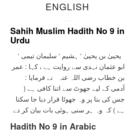
ENGLISH
Sahih Muslim Hadith No 9
in
Urdu
یحییٰ بن یحییٰ ‘ ہشیم ‘ سلیمان تیمی ‘
ابو عثمان نہدی سے روایت ہے ، کہا : عمر
بن خطاب ‌رضی ‌اللہ ‌عنہ ‌ ‌ نے فرمایا :
آدمی کے لیے جھوٹ سے اتنا کافی ہے (
جس کی بنا پر وہ جھوٹا قرار دیا جا سکتا
ہے ) کہ وہ ہر سنی ہوئی بات بیان کر دے
Hadith No 9 in
Arabic