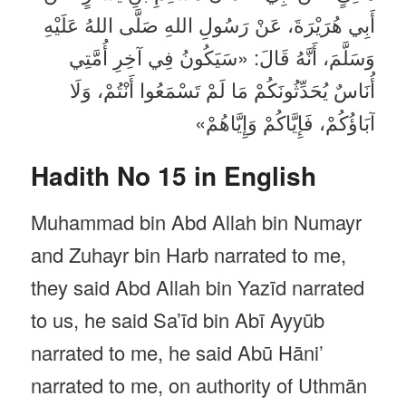
أَبِي هُرَيْرَةَ، عَنْ رَسُولِ اللهِ صَلَّى اللهُ عَلَيْهِ
وَسَلَّمَ، أَنَّهُ قَالَ: «سَيَكُونُ فِي آخِرِ أُمَّتِي
أُنَاسٌ يُحَدِّثُونَكُمْ مَا لَمْ تَسْمَعُوا أَنْتُمْ، وَلَا
آبَاؤُكُمْ، فَإِيَّاكُمْ وَإِيَّاهُمْ»
Hadith No 15 in English
Muhammad bin Abd Allah bin Numayr
and Zuhayr bin Harb narrated to me,
they said Abd Allah bin Yazīd narrated
to us, he said Sa’īd bin Abī Ayyūb
narrated to me, he said Abū Hāni’
narrated to me, on authority of Uthmān