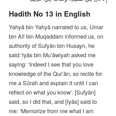
Hadith No 13 in English
Yahyā bin Yahyā narrated to us, Umar
bin Alī bin Muqaddam informed us, on
authority of Sufyān bin Husayn, he
said:‘Iyās bin Mu’āwiyah asked me
saying: ‘Indeed I see that you love
knowledge of the Qur’ān, so recite for
me a Sūrah and explain it until I can
reflect on what you know’. [Sufyān]
said, so I did that, and [Iyās] said to
me: ‘Memorize from me what I am