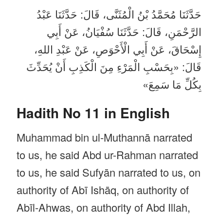
حَدَّثَنَا مُحَمَّدُ بْنُ الْمُثَنَّى، قَالَ: حَدَّثَنَا عَبْدُ
الرَّحْمَنِ، قَالَ: حَدَّثَنَا سُفْيَانُ، عَنْ أَبِي
إِسْحَاقَ، عَنْ أَبِي الْأَحْوَصِ، عَنْ عَبْدِ اللهِ،
قَالَ: «بِحَسْبِ الْمَرْءِ مِنَ الْكَذِبِ أَنْ يُحَدِّثَ
بِكُلِّ مَا سَمِعَ»
Hadith No 11 in English
Muhammad bin ul-Muthannā narrated
to us, he said Abd ur-Rahman narrated
to us, he said Sufyān narrated to us, on
authority of Abī Ishāq, on authority of
Abīl-Ahwas, on authority of Abd Illah,