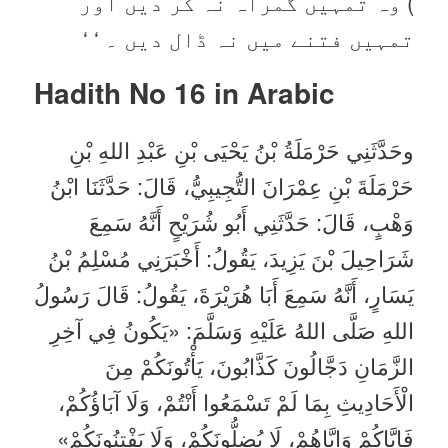
) وہ تمہیں گمراہ نہ کر دیں اور
تمہیں فتنے میں نہ ڈال دیں ۔ ‘ ‘
Hadith No 16 in
Arabic
وحَدَّثَنِي حَرْمَلَةُ بْنُ يَحْيَى بْنِ عَبْدِ اللهِ بْنِ
حَرْمَلَةَ بْنِ عِمْرَانَ التُّجِيبِيُّ، قَالَ: حَدَّثَنَا ابْنُ
وَهْبٍ، قَالَ: حَدَّثَنِي أَبُو شُرَيْحٍ أَنَّهُ سَمِعَ
شَرَاحِيلَ بْنَ يَزِيدَ، يَقُولُ: أَخْبَرَنِي مُسْلِمُ بْنُ
يَسَارٍ، أَنَّهُ سَمِعَ أَبَا هُرَيْرَةَ، يَقُولُ: قَالَ رَسُولُ
اللهِ صَلَّى اللهُ عَلَيْهِ وَسَلَّمَ: «يَكُونُ فِي آخِرِ
الزَّمَانِ دَجَّالُونَ كَذَّابُونَ، يَأْتُونَكُمْ مِنَ
الْأَحَادِيثِ بِمَا لَمْ تَسْمَعُوا أَنْتُمْ، وَلَا آبَاؤُكُمْ،
فَإِيَّاكُمْ وَإِيَّاهُمْ، لَا يُضِلُّونَكُمْ، وَلَا يَفْتِنُونَكُمْ»