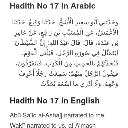
Hadith No 17 in
Arabic
وحَدَّثَنِي أَبُو سَعِيدٍ الْأَشَجُّ، حَدَّثَنَا وَكِيعٌ، حَدَّثَنَا
الْأَعْمَشُ، عَنِ الْمُسَيَّبِ بْنِ رَافِعٍ، عَنْ عَامِرِ
بْنِ عَبْدَةَ، قَالَ: قَالَ عَبْدُ اللهِ: إِنَّ الشَّيْطَانَ
لِيَتَمَثَّلُ فِي صُورَةِ الرَّجُلِ، فَيَأْتِي الْقَوْمَ،
فَيُحَدِّثُهُمْ بِالْحَدِيثِ مِنَ الْكَذِبِ، فَيَتَفَرَّقُونَ،
فَيَقُولُ الرَّجُلُ مِنْهُمْ: سَمِعْتُ رَجُلًا أَعْرِفُ
وَجْهَهُ، وَلَا أَدْرِي مَا اسْمُهُ يُحَدِّثُ
Hadith No 17 in English
Abū Sa’īd al-Ashajj narrated to me,
Wakī’ narrated to us, al-A’mash