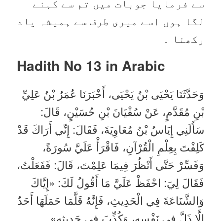
سے فرمایا جوبات میں تم سے کہنے
لگا ہوں اسے میری طرف سے ہمیشہ یاد
رکھنا ۔
Hadith No 13 in
Arabic
وَحَدَّثَنَا يَحْيَى بْنُ يَحْيَى، أَخْبَرَنَا عُمَرُ بْنُ عَلِيِّ
بْنِ مُقَدَّمٍ، عَنْ سُفْيَانَ بْنِ حُسَيْنٍ، قَالَ:
سَأَلَنِي إِيَاسُ بْنُ مُعَاوِيَةَ، فَقَالَ: إِنِّي أَرَاكَ قَدْ
كَلِفْتَ بِعِلْمِ الْقُرْآنِ، فَاقْرَأْ عَلَيَّ سُورَةً،
وَفَسِّرْ حَتَّى أَنْظُرَ فِيمَا عَلِمْتَ، قَالَ: فَفَعَلْتُ،
فَقَالَ لِيَ: احْفَظْ عَلَيَّ مَا أَقُولُ لَكَ: «إِيَّاكَ
وَالشَّنَاعَةَ فِي الْحَدِيثِ، فَإِنَّهُ قَلَّمَا حَمَلَهَا أَحَدٌ
إِلَّا ذَلَّ فِي نَفْسِهِ، وَكُذِّبَ فِي حَدِيثِهِ»