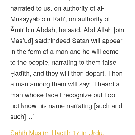
narrated to us, on authority of al-
Musayyab bin Rāfi’, on authority of
Āmir bin Abdah, he said, Abd Allah [bin
Mas’ūd] said:‘Indeed Satan will appear
in the form of a man and he will come
to the people, narrating to them false
Ḥadīth, and they will then depart. Then
a man among them will say: ‘I heard a
man whose face I recognize but I do
not know his name narrating [such and
such]…’
Sahih Muslim Hadith 17 in Urdu,