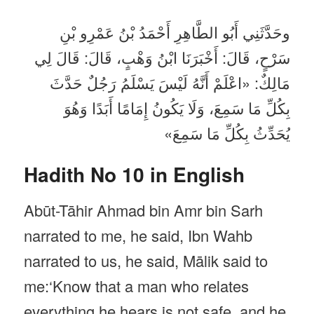
وحَدَّثَنِي أَبُو الطَّاهِرِ أَحْمَدُ بْنُ عَمْرِو بْنِ
سَرْحٍ، قَالَ: أَخْبَرَنَا ابْنُ وَهْبٍ، قَالَ: قَالَ لِي
مَالِكٌ: «اعْلَمْ أَنَّهُ لَيْسَ يَسْلَمُ رَجُلٌ حَدَّثَ
بِكُلِّ مَا سَمِعَ، وَلَا يَكُونُ إِمَامًا أَبَدًا وَهُوَ
يُحَدِّثُ بِكُلِّ مَا سَمِعَ»
Hadith No 10 in English
Abūt-Tāhir Ahmad bin Amr bin Sarh
narrated to me, he said, Ibn Wahb
narrated to us, he said, Mālik said to
me:‘Know that a man who relates
everything he hears is not safe, and he