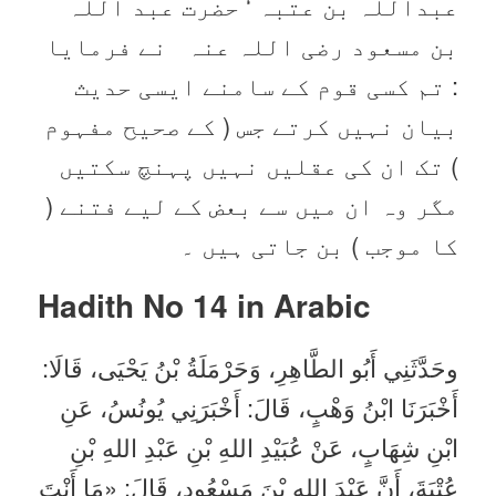
عبداللہ بن عتبہ ‘ حضرت عبد اللہ
بن مسعود ‌رضی ‌اللہ ‌عنہ ‌ ‌ نے فرمایا
: تم کسی قوم کے سامنے ایسی حدیث
بیان نہیں کرتے جس ( کے صحیح مفہوم
) تک ان کی عقلیں نہیں پہنچ سکتیں
مگر وہ ان میں سے بعض کے لیے فتنے (
کا موجب ) بن جاتی ہیں ۔
Hadith No 14 in
Arabic
وحَدَّثَنِي أَبُو الطَّاهِرِ، وَحَرْمَلَةُ بْنُ يَحْيَى، قَالَا:
أَخْبَرَنَا ابْنُ وَهْبٍ، قَالَ: أَخْبَرَنِي يُونُسُ، عَنِ
ابْنِ شِهَابٍ، عَنْ عُبَيْدِ اللهِ بْنِ عَبْدِ اللهِ بْنِ
عُتْبَةَ، أَنَّ عَبْدَ اللهِ بْنَ مَسْعُودٍ، قَالَ: «مَا أَنْتَ