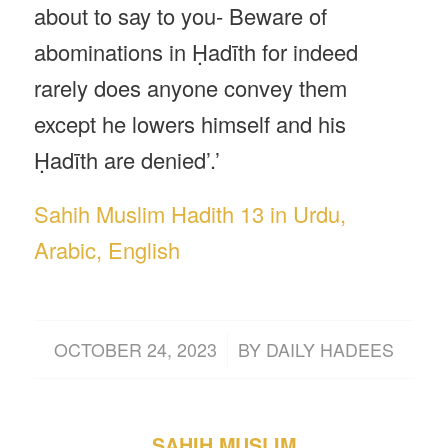
about to say to you- Beware of
abominations in Ḥadīth for indeed
rarely does anyone convey them
except he lowers himself and his
Ḥadīth are denied’.’
Sahih Muslim Hadith 13 in Urdu,
Arabic, English
/
OCTOBER 24, 2023
BY
DAILY HADEES
SAHIH MUSLIM