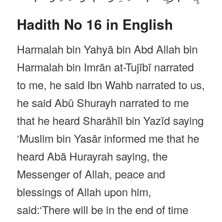
Hadith No 16 in English
Harmalah bin Yahyā bin Abd Allah bin
Harmalah bin Imrān at-Tujībī narrated
to me, he said Ibn Wahb narrated to us,
he said Abū Shurayh narrated to me
that he heard Sharāhīl bin Yazīd saying
‘Muslim bin Yasār informed me that he
heard Abā Hurayrah saying, the
Messenger of Allah, peace and
blessings of Allah upon him,
said:‘There will be in the end of time