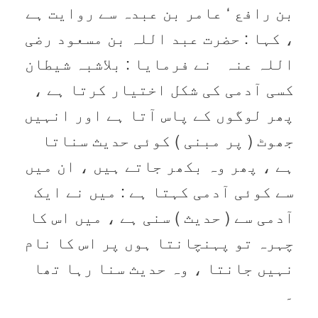
بن رافع ‘ عامر بن عبدہ سے روایت ہے
، کہا : حضرت عبد اللہ بن مسعود ‌رضی
‌اللہ ‌عنہ ‌ ‌ نے فرمایا : بلاشبہ شیطان
کسی آدمی کی شکل اختیار کرتا ہے ،
پھر لوگوں کے پاس آتا ہے اور انہیں
جھوٹ ( پر مبنی ) کوئی حدیث سناتا
ہے ، پھر وہ بکھر جاتے ہیں ، ان میں
سے کوئی آدمی کہتا ہے : میں نے ایک
آدمی سے ( حدیث ) سنی ہے ، میں اس کا
چہرہ تو پہنچانتا ہوں پر اس کا نام
نہیں جانتا ، وہ حدیث سنا رہا تھا
۔