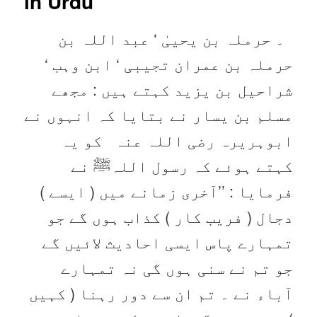
in Urdu
۔ حرملہ بن یحییٰ ‘ عبد اللہ بن
حرملہ بن عمران تجیبی ‘ ابن وہب ‘
شراحیل بن یزید کہتے ہیں : مجھے
مسلم بن یسار نے بتایا کہ انہوں نے
ابوہریرہ ‌رضی ‌اللہ ‌عنہ ‌ ‌ کو یہ
کہتے ہوئے کہ رسول اللہﷺ نے
فرمایا : ’’آخری زمانے میں ( ایسے )
دجال ( فریب کار ) کذاب ہوں گے جو
تمہارے پاس ایسی احادیث لائیں گے
جو تم نے سنی ہوں گی نہ تمہارے
آباء نے ۔ تم ان سے دور رہنا ( کہیں