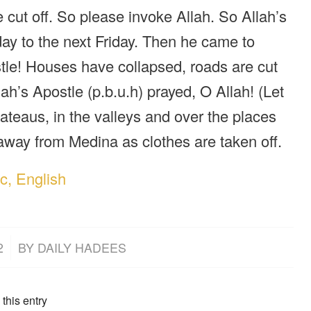
 cut off. So please invoke Allah. So Allah’s
day to the next Friday. Then he came to
stle! Houses have collapsed, roads are cut
lah’s Apostle (p.b.u.h) prayed, O Allah! (Let
lateaus, in the valleys and over the places
away from Medina as clothes are taken off.
c, English
2
BY
DAILY HADEES
this entry