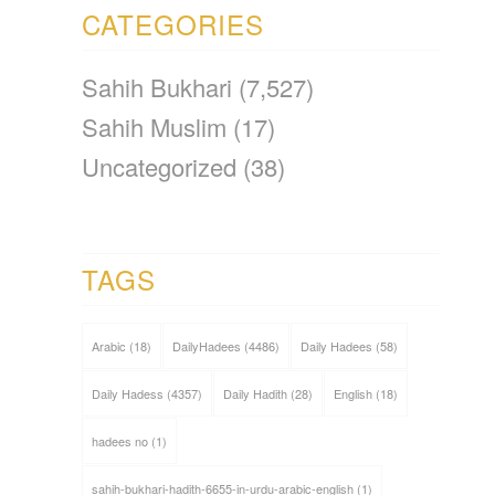
CATEGORIES
Sahih Bukhari
(7,527)
Sahih Muslim
(17)
Uncategorized
(38)
TAGS
Arabic
(18)
DailyHadees
(4486)
Daily Hadees
(58)
Daily Hadess
(4357)
Daily Hadith
(28)
English
(18)
hadees no
(1)
sahih-bukhari-hadith-6655-in-urdu-arabic-english
(1)