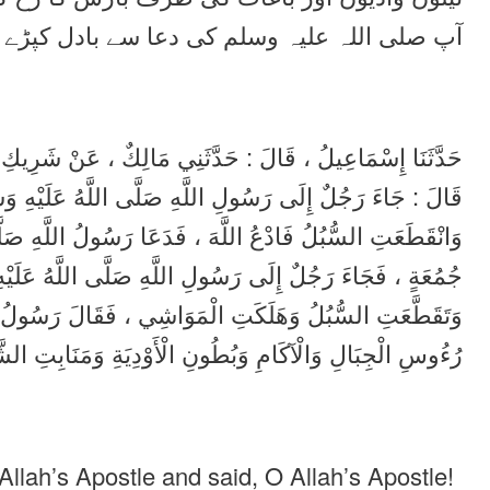
آپ صلی اللہ علیہ وسلم کی دعا سے بادل کپڑے
حَدَّثَنَا إِسْمَاعِيلُ ، قَالَ : حَدَّثَنِي مَالِكٌ ، عَنْ شَرِيكِ  ،
قَالَ : جَاءَ رَجُلٌ إِلَى رَسُولِ اللَّهِ صَلَّى اللَّهُ عَلَيْهِ وَ
وَانْقَطَعَتِ السُّبُلُ فَادْعُ اللَّهَ ، فَدَعَا رَسُولُ اللَّهِ صَلّ
جُمُعَةٍ ، فَجَاءَ رَجُلٌ إِلَى رَسُولِ اللَّهِ صَلَّى اللَّهُ عَلَيْهِ
وَتَقَطَّعَتِ السُّبُلُ وَهَلَكَتِ الْمَوَاشِي ، فَقَالَ رَسُولُ اللَّ
رُءُوسِ الْجِبَالِ وَالْآكَامِ وَبُطُونِ الْأَوْدِيَةِ وَمَنَابِتِ ال .
llah’s Apostle and said, O Allah’s Apostle!