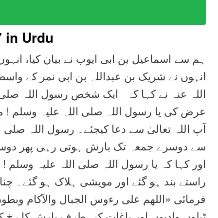
7
in Urdu
ہم سے اسماعیل بن ابی ایوب نے بیان کیا، انہوں،
انہوں نے شریک بن عبداللہ بن ابی نمر کے واس
اللہ عنہ نے کہا کہ ایک شخص رسول اللہ صلی
عرض کی یا رسول اللہ صلی اللہ علیہ وسلم ! م
آپ اللہ تعالیٰ سے دعا کیجئے۔ رسول اللہ صلی ا
سے دوسرے جمعہ تک بارش ہوتی رہی پھر دو
اور کہا کہ یا رسول اللہ صلی اللہ علیہ وسلم ،
راستے بند ہو گئے اور مویشی ہلاک ہو گئے۔ چنا
فرمائی «اللهم على رءوس الجبال والآكام وبطون 
ٹیلوں وادیوں اور باغات کی طرف بارش کا رخ ک