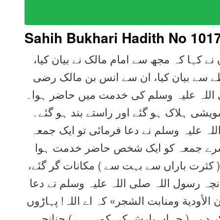
Sahih Bukhari Hadith No 101
 نے کہا کہ مجھ سے امام مالک نے بیان کیا
طے سے بیان کیا، ان سے انس بن مالک رضی
 اللہ علیہ وسلم کی خدمت میں حاضر ہوا۔
ویشی ہلاک ہو گئے اور راستے بند ہو گئے۔
للہ علیہ وسلم نے دعا فرمائی تو ایک جمعہ
سرے جمعہ کو ایک شخص حاضر خدمت ہوا
! ( کثرت باراں سے بہت سے ) مکانات گر گئے
نچہ رسول اللہ صلی اللہ علیہ وسلم نے دعا
الأودية ومنابت الشجر» کہ اے اللہ! پہاڑوں
ر دے۔ ( جہاں بارش کی کمی ہے ) چنانچہ