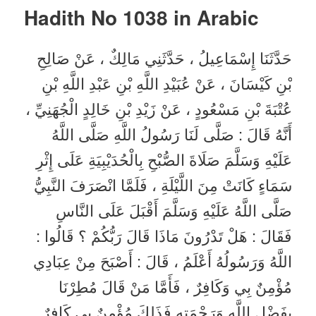
Hadith No 1038 in
Arabic
حَدَّثَنَا إِسْمَاعِيلُ ، حَدَّثَنِي مَالِكٌ ، عَنْ صَالِحِ
بْنِ كَيْسَانَ ، عَنْ عُبَيْدِ اللَّهِ بْنِ عَبْدِ اللَّهِ بْنِ
عُتْبَةَ بْنِ مَسْعُودٍ ، عَنْ زَيْدِ بْنِ خَالِدٍ الْجُهَنِيِّ ،
أَنَّهُ قَالَ : صَلَّى لَنَا رَسُولُ اللَّهِ صَلَّى اللَّهُ
عَلَيْهِ وَسَلَّمَ صَلَاةَ الصُّبْحِ بِالْحُدَيْبِيَةِ عَلَى إِثْرِ
سَمَاءٍ كَانَتْ مِنَ اللَّيْلَةِ ، فَلَمَّا انْصَرَفَ النَّبِيُّ
صَلَّى اللَّهُ عَلَيْهِ وَسَلَّمَ أَقْبَلَ عَلَى النَّاسِ
فَقَالَ : هَلْ تَدْرُونَ مَاذَا قَالَ رَبُّكُمْ ؟ قَالُوا :
اللَّهُ وَرَسُولُهُ أَعْلَمُ ، قَالَ : أَصْبَحَ مِنْ عِبَادِي
مُؤْمِنٌ بِي وَكَافِرٌ ، فَأَمَّا مَنْ قَالَ مُطِرْنَا
بِفَضْلِ اللَّهِ وَرَحْمَتِهِ فَذَلِكَ مُؤْمِنٌ بِي كَافِرٌ