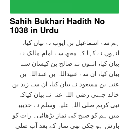
Sahih Bukhari Hadith No
1038
in Urdu
ہم سے اسماعیل بن ایوب نے بیان کیا،
انہوں نے کہا کہ مجھ سے امام مالک نے
بیان کیا، انہوں نے صالح بن کیسان سے
بیان کیا، ان سے عبیداللہ بن عبداللہ بن
عتبہ بن مسعود نے بیان کیا، ان سے زید بن
خالد جہنی رضی اللہ عنہ نے بیان کیاکہ
نبی کریم صلی اللہ علیہ وسلم نے حدیبیہ
میں ہم کو صبح کی نماز پڑھائی۔ رات کو
بارش ہو چکی تھی نماز کے بعد آپ صلی