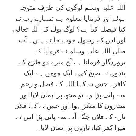
اللہ علیہ وسلم لوگوں کی طرف متوجہ
ہوئے اور فرمایا معلوم ہے تمہارے رب نے
کیا فیصلہ کیا ہے؟ لوگ بولے کہ اللہ تعالیٰ
اور اس کے رسول خوب جانتے ہیں۔ آپ
صلی اللہ علیہ وسلم نے فرمایا کہ
پروردگار فرماتا ہے آج میرے دو طرح کے
بندوں نے صبح کی۔ ایک مومن ہے ایک
کافر۔ جس نے کہا اللہ کے فضل و رحم
سے پانی پڑا وہ تو مجھ پر ایمان لایا اور
ستاروں کا منکر ہوا اور جس نے کہا فلاں
تارے کے فلاں جگہ آنے سے پانی پڑا اس نے
میرا کفر کیا، تاروں پر ایمان لایا۔