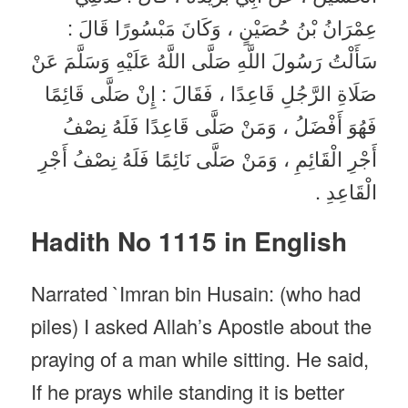
عِمْرَانُ بْنُ حُصَيْنٍ ، وَكَانَ مَبْسُورًا قَالَ :
سَأَلْتُ رَسُولَ اللَّهِ صَلَّى اللَّهُ عَلَيْهِ وَسَلَّمَ عَنْ
صَلَاةِ الرَّجُلِ قَاعِدًا ، فَقَالَ : إِنْ صَلَّى قَائِمًا
فَهُوَ أَفْضَلُ ، وَمَنْ صَلَّى قَاعِدًا فَلَهُ نِصْفُ
أَجْرِ الْقَائِمِ ، وَمَنْ صَلَّى نَائِمًا فَلَهُ نِصْفُ أَجْرِ
الْقَاعِدِ .
Hadith No 1115 in English
Narrated `Imran bin Husain: (who had
piles) I asked Allah’s Apostle about the
praying of a man while sitting. He said,
If he prays while standing it is better