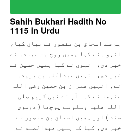
Sahih Bukhari Hadith No
1115
in Urdu
ہم سے اسحاق بن منصور نے بیان کیا،
انہوں نے کہا ہمیں روح بن عبادہ نے
خبر دی، انہوں نے کہا ہمیں حسین نے
خبر دی، انہیں عبداللہ بن بریدہ
نے، انہیں عمران بن حصین رضی اللہ
عنہما نے کہ آپ نے نبی کریم صلی
اللہ علیہ وسلم سے پوچھا ( دوسری
سند ) اور ہمیں اسحاق بن منصور نے
خبر دی، کہا کہ ہمیں عبدالصمد نے