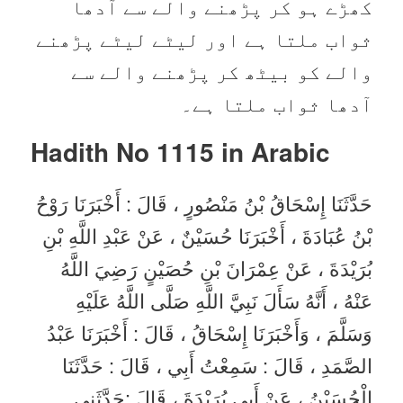
کھڑے ہو کر پڑھنے والے سے آدھا
ثواب ملتا ہے اور لیٹے لیٹے پڑھنے
والے کو بیٹھ کر پڑھنے والے سے
آدھا ثواب ملتا ہے۔
Hadith No 1115 in
Arabic
حَدَّثَنَا إِسْحَاقُ بْنُ مَنْصُورٍ ، قَالَ : أَخْبَرَنَا رَوْحُ
بْنُ عُبَادَةَ ، أَخْبَرَنَا حُسَيْنٌ ، عَنْ عَبْدِ اللَّهِ بْنِ
بُرَيْدَةَ ، عَنْ عِمْرَانَ بْنِ حُصَيْنٍ رَضِيَ اللَّهُ
عَنْهُ ، أَنَّهُ سَأَلَ نَبِيَّ اللَّهِ صَلَّى اللَّهُ عَلَيْهِ
وَسَلَّمَ ، وَأَخْبَرَنَا إِسْحَاقُ ، قَالَ : أَخْبَرَنَا عَبْدُ
الصَّمَدِ ، قَالَ : سَمِعْتُ أَبِي ، قَالَ : حَدَّثَنَا
الْحُسَيْنُ ، عَنْ أَبِي بُرَيْدَةَ ، قَالَ :حَدَّثَنِي