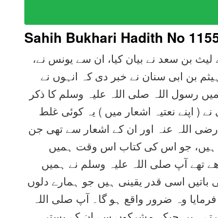
Sahih Bukhari Hadith No 115
ے لیث بن سعد نے بیان کیا، ان سے یونس نے
یثم بن ابی سنان نے خبر دی کہ انہوں نے
یں رسول اللہ صلی اللہ علیہ وسلم کا ذکر
نے ( اپنے نعتیہ اشعار میں ) یہ کوئی غلط
رضی اللہ عنہ اور ان کے اشعار سے تھی جن
د ہیں، جو اس کی کتاب اس وقت ہمیں
ے تھے آپ صلی اللہ علیہ وسلم نے ہمیں
 باتیں اسی قدر یقینی ہیں جو ہمارے دلوں
 فرمایا وہ ضرور واقع ہو گا۔ آپ صلی اللہ
ارتے ہیں جبکہ مشرکوں سے ان کے بستر