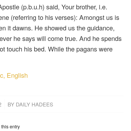
ostle (p.b.u.h) said, Your brother, i.e.
e (referring to his verses): Amongst us is
hen it dawns. He showed us the guidance,
tever he says will come true. And he spends
not touch his bed. While the pagans were
c, English
2
BY
DAILY HADEES
this entry