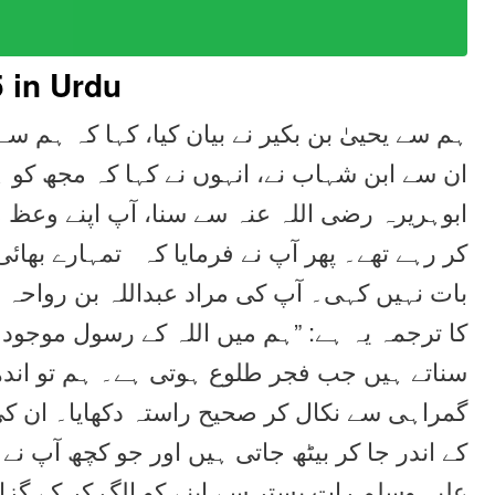
5
in Urdu
ہم سے یحییٰ بن بکیر نے بیان کیا، کہا کہ ہم س،
ان سے ابن شہاب نے، انہوں نے کہا کہ مجھ کو ہ
ابوہریرہ رضی اللہ عنہ سے سنا، آپ اپنے وعظ م
کر رہے تھے۔ پھر آپ نے فرمایا کہ تمہارے بھائی 
بات نہیں کہی۔ آپ کی مراد عبداللہ بن رواحہ 
کا ترجمہ یہ ہے: ”ہم میں اللہ کے رسول موجو
سناتے ہیں جب فجر طلوع ہوتی ہے۔ ہم تو اندھ
گمراہی سے نکال کر صحیح راستہ دکھایا۔ ان کی
کے اندر جا کر بیٹھ جاتی ہیں اور جو کچھ آپ نے
علیہ وسلم رات بستر سے اپنے کو الگ کر کے گز