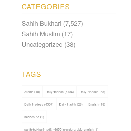
CATEGORIES
Sahih Bukhari
(7,527)
Sahih Muslim
(17)
Uncategorized
(38)
TAGS
Arabic
(18)
DailyHadees
(4486)
Daily Hadees
(58)
Daily Hadess
(4357)
Daily Hadith
(28)
English
(18)
hadees no
(1)
sahih-bukhari-hadith-6655-in-urdu-arabic-english
(1)