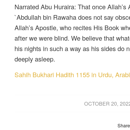
Narrated Abu Huraira: That once Allah’s Ap
`Abdullah bin Rawaha does not say obscen
Allah’s Apostle, who recites His Book w
after we were blind. We believe that wha
his nights in such a way as his sides do 
deeply asleep.
Sahih Bukhari Hadith 1155 in Urdu, Arabi
/
OCTOBER 20, 202
Share 