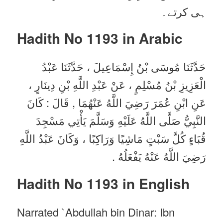
ہی کرتے۔
Hadith No 1193 in
Arabic
حَدَّثَنَا مُوسَى بْنُ إِسْمَاعِيلَ ، حَدَّثَنَا عَبْدُ
الْعَزِيزِ بْنُ مُسْلِمٍ ، عَنْ عَبْدِ اللَّهِ بْنِ دِينَارٍ ،
عَنِ ابْنِ عُمَرَ رَضِيَ اللَّهُ عَنْهُمَا , قَالَ : كَانَ
النَّبِيُّ صَلَّى اللَّهُ عَلَيْهِ وَسَلَّمَ يَأْتِي مَسْجِدَ
قُبَاءٍ كُلَّ سَبْتٍ مَاشِيًا وَرَاكِبًا ، وَكَانَ عَبْدُ اللَّهِ
رَضِيَ اللَّهُ عَنْهُ يَفْعَلُهُ .
Hadith No 1193 in English
Narrated `Abdullah bin Dinar: Ibn