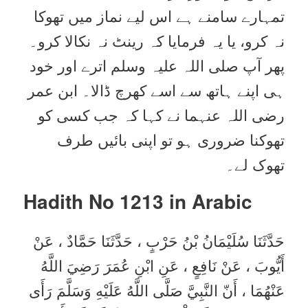
تمہارے سامنے ہے اس لیے نماز میں تھوکا
نہ کرو، یا یہ فرمایا کہ رینٹ نہ نکالا کرو۔
پھر آپ صلی اللہ علیہ وسلم اترے اور خود
ہی اپنے ہاتھ سے اسے کھرچ ڈالا۔ ابن عمر
رضی اللہ عنہما نے کہا کہ جب کسی کو
تھوکنا ضروری ہو تو اپنی بائیں طرف
تھوک لے۔
Hadith No 1213 in
Arabic
حَدَّثَنَا سُلَيْمَانُ بْنُ حَرْبٍ ، حَدَّثَنَا حَمَّادٌ ، عَنْ
أَيُّوبَ ، عَنْ نَافِعٍ ، عَنِ ابْنِ عُمَرَ رَضِيَ اللَّهُ
عَنْهُمَا ، أَنّ النَّبِيَّ صَلَّى اللَّهُ عَلَيْهِ وَسَلَّمَ رَأَى