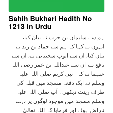
Sahih Bukhari Hadith No
1213
in Urdu
ہم سے سلیمان بن حرب نے بیان کیا،
انہوں نے کہا کہ ہم سے حماد بن زید نے
بیان کیا، ان سے ایوب سختیانی نے، ان سے
نافع نے، ان سے عبداللہ بن عمر رضی اللہ
عنہما نے کہ نبی کریم صلی اللہ علیہ
وسلم نے ایک دفعہ مسجد میں قبلہ کی
طرف رینٹ دیکھی۔ آپ صلی اللہ علیہ
وسلم مسجد میں موجود لوگوں پر بہت
ناراض ہوئے اور فرمایا کہ اللہ تعالیٰ