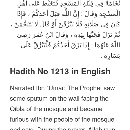
نُخَامَةً فِي قِبْلَةِ الْمَسْجِدِ فَتَغَيَّظَ عَلَى أَهْلِ
الْمَسْجِدِ وَقَالَ : إِنَّ اللَّهَ قِبَلَ أَحَدِكُمْ ، فَإِذَا
كَانَ فِي صَلَاتِهِ فَلَا يَبْزُقَنَّ أَوْ قَالَ لَا يَتَنَخَّمَنَّ ،
ثُمَّ نَزَلَ فَحَتَّهَا بِيَدِهِ ، وَقَالَ ابْنُ عُمَرَ رَضِيَ
اللَّهُ عَنْهُمَا : إِذَا بَزَقَ أَحَدُكُمْ فَلْيَبْزُقْ عَلَى
يَسَارِهِ .
Hadith No 1213 in English
Narrated Ibn `Umar: The Prophet saw
some sputum on the wall facing the
Qibla of the mosque and became
furious with the people of the mosque
and said, During the prayer, Allah is in