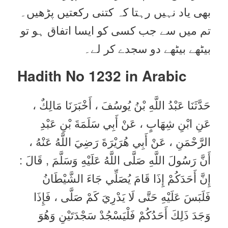
بھی یاد نہیں رہتا کہ کتنی رکعتیں پڑھیں۔
تم میں سے جب کسی کو ایسا اتفاق ہو تو
بیٹھے بیٹھے دو سجدے کر لے۔
Hadith No 1232 in
Arabic
حَدَّثَنَا عَبْدُ اللَّهِ بْنُ يُوسُفَ ، أَخْبَرَنَا مَالِكٌ ،
عَنِ ابْنِ شِهَابٍ ، عَنْ أَبِي سَلَمَةَ بْنِ عَبْدِ
الرَّحْمَنِ ، عَنْ أَبِي هُرَيْرَةَ رَضِيَ اللَّهُ عَنْهُ ،
أَنَّ رَسُولَ اللَّهِ صَلَّى اللَّهُ عَلَيْهِ وَسَلَّمَ , قَالَ :
إِنَّ أَحَدَكُمْ إِذَا قَامَ يُصَلِّي جَاءَ الشَّيْطَانُ
فَلَبَسَ عَلَيْهِ حَتَّى لَا يَدْرِيَ كَمْ صَلَّى ، فَإِذَا
وَجَدَ ذَلِكَ أَحَدُكُمْ فَلْيَسْجُدْ سَجْدَتَيْنِ وَهُوَ