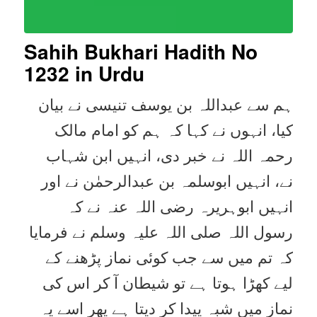
Sahih Bukhari Hadith No
1232
in Urdu
ہم سے عبداللہ بن یوسف تنیسی نے بیان
کیا، انہوں نے کہا کہ ہم کو امام مالک
رحمہ اللہ نے خبر دی، انہیں ابن شہاب
نے، انہیں ابوسلمہ بن عبدالرحمٰن نے اور
انہیں ابوہریرہ رضی اللہ عنہ نے کہ
رسول اللہ صلی اللہ علیہ وسلم نے فرمایا
کہ تم میں سے جب کوئی نماز پڑھنے کے
لیے کھڑا ہوتا ہے تو شیطان آ کر اس کی
نماز میں شبہ پیدا کر دیتا ہے پھر اسے یہ