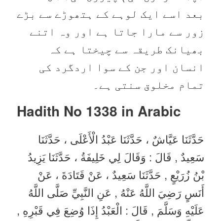
بعد اسے ایک لوہے کے ہتھوڑے سے بڑے
زور سے مارا جاتا ہے اور وہ اتنے
بھیانک طریقہ سے چیختا ہے کہ
انسان اور جن کے سوا اردگرد کی
تمام مخلوق سنتی ہے۔
Hadith No 1338 in
Arabic
حَدَّثَنَا عَيَّاشٌ ، حَدَّثَنَا عَبْدُ الْأَعْلَى ، حَدَّثَنَا
سَعِيدٌ , قَالَ : وَقَالَ لِي خَلِيفَةُ ، حَدَّثَنَا يَزِيدُ
بْنُ زُرَيْعٍ , حَدَّثَنَا سَعِيدٌ ، عَنْ قَتَادَةَ ، عَنْ
أَنَسٍ رَضِيَ اللَّهُ عَنْهُ , عَنِ النَّبِيِّ صَلَّى اللَّهُ
عَلَيْهِ وَسَلَّمَ , قَالَ : الْعَبْدُ إِذَا وُضِعَ فِي قَبْرِهِ ,