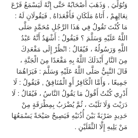
وَتُوُلِّيَ , وَذَهَبَ أَصْحَابُهُ حَتَّى إِنَّهُ لَيَسْمَعُ قَرْعَ
نِعَالِهِمْ ، أَتَاهُ مَلَكَانِ فَأَقْعَدَاهُ , فَيَقُولَانِ لَهُ :
مَا كُنْتَ تَقُولُ فِي هَذَا الرَّجُلِ مُحَمَّدٍ صَلَّى
اللَّهُ عَلَيْهِ وَسَلَّمَ ؟ فَيَقُولُ : أَشْهَدُ أَنَّهُ عَبْدُ
اللَّهِ وَرَسُولُهُ ، فَيُقَالُ : انْظُرْ إِلَى مَقْعَدِكَ
مِنَ النَّارِ أَبْدَلَكَ اللَّهُ بِهِ مَقْعَدًا مِنَ الْجَنَّةِ ،
قَالَ النَّبِيُّ صَلَّى اللَّهُ عَلَيْهِ وَسَلَّمَ : فَيَرَاهُمَا
جَمِيعًا ، وَأَمَّا الْكَافِرُ أَوِ الْمُنَافِقُ , فَيَقُولُ : لَا
أَدْرِي كُنْتُ أَقُولُ مَا يَقُولُ النَّاسُ ، فَيُقَالُ : لَا
دَرَيْتَ وَلَا تَلَيْتَ ، ثُمَّ يُضْرَبُ بِمِطْرَقَةٍ مِنْ
حَدِيدٍ ضَرْبَةً بَيْنَ أُذُنَيْهِ فَيَصِيحُ صَيْحَةً يَسْمَعُهَا
مَنْ يَلِيهِ إِلَّا الثَّقَلَيْنِ .