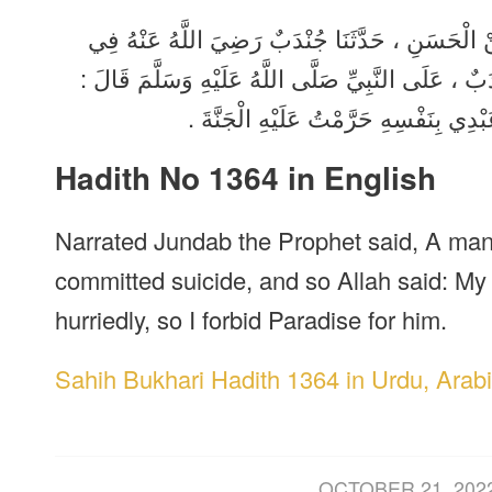
نْ الْحَسَنِ ، حَدَّثَنَا جُنْدَبٌ رَضِيَ اللَّهُ عَنْهُ فِي
َبٌ ، عَلَى النَّبِيِّ صَلَّى اللَّهُ عَلَيْهِ وَسَلَّمَ قَالَ
َبْدِي بِنَفْسِهِ حَرَّمْتُ عَلَيْهِ الْجَنَّةَ
Hadith No 1364 in English
Narrated Jundab the Prophet said, A man
committed suicide, and so Allah said: My
hurriedly, so I forbid Paradise for him.
Sahih Bukhari Hadith 1364 in Urdu, Arabi
/
OCTOBER 21, 202