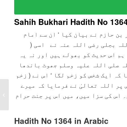
Sahih Bukhari Hadith No 136
بن حازم نے بیان کیا ‘ ان سے امام
اللہ بجلی رضی اللہ عنہ نے اسی
 ہم اس حدیث کو بھولے ہیں اور نہ یہ
لہ صلی اللہ علیہ وسلم جھوٹ باندھا
کہ ایک شخص کو زخم لگا ‘ اس نے ( زخم
س پر اللہ تعالیٰ نے فرمایا کہ میرے
Sahih Bukhari Hadith
 اس کی سزا میں، میں اس پر جنت حرام
1363 in Urdu, Arabic,
English
Hadith No 1364 in
Arabic