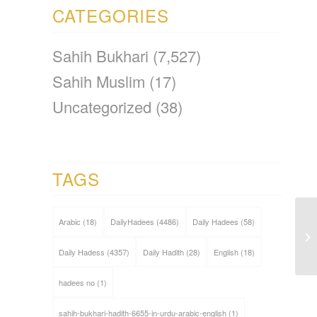
CATEGORIES
Sahih Bukhari
(7,527)
Sahih Muslim
(17)
Uncategorized
(38)
TAGS
Arabic
(18)
DailyHadees
(4486)
Daily Hadees
(58)
Daily Hadess
(4357)
Daily Hadith
(28)
English
(18)
hadees no
(1)
sahih-bukhari-hadith-6655-in-urdu-arabic-english
(1)