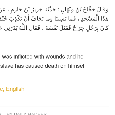
وَقَالَ حَجَّاجُ بْنُ مِنْهَالٍ : حَدَّثَنَا جَرِيرُ بْنُ حَازِمٍ ، عَ
هَذَا الْمَسْجِدِ ، فَمَا نَسِينَا وَمَا نَخَافُ أَنْ يَكْذِبَ جُنْد :
كَانَ بِرَجُلٍ جِرَاحٌ فَقَتَلَ نَفْسَهُ ، فَقَالَ اللَّهُ بَدَرَنِي ع .
 was inflicted with wounds and he
 slave has caused death on himself
c, English
2
BY
DAILY HADEES