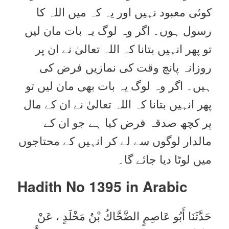
کوئی معبود نہیں اور یہ کہ میں اللہ کا
رسول ہوں۔ اگر وہ لوگ یہ بات مان لیں
تو پھر انہیں بتانا کہ اللہ تعالیٰ نے ان پر
روزانہ پانچ وقت کی نمازیں فرض کی
ہیں۔ اگر وہ لوگ یہ بات بھی مان لیں تو
پھر انہیں بتانا کہ اللہ تعالیٰ نے ان کے مال
پر کچھ صدقہ فرض کیا ہے جو ان کے
مالدار لوگوں سے لے کر انہیں کے محتاجوں
میں لوٹا دیا جائے گا۔
Hadith No 1395 in
Arabic
حَدَّثَنَا أَبُو عَاصِمٍ الضَّحَّاكُ بْنُ مَخْلَدٍ ، عَنْ