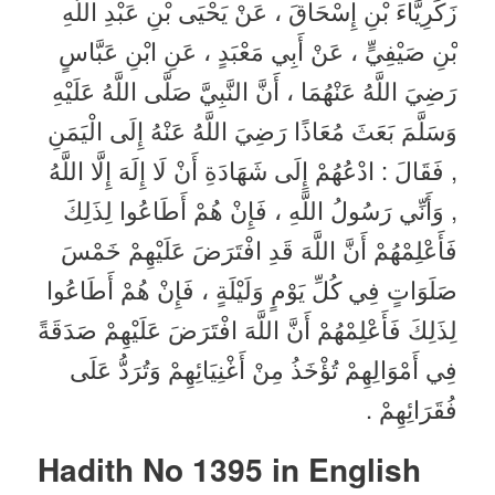
زَكَرِيَّاءَ بْنِ إِسْحَاقَ ، عَنْ يَحْيَى بْنِ عَبْدِ اللَّهِ
بْنِ صَيْفِيٍّ ، عَنْ أَبِي مَعْبَدٍ ، عَنِ ابْنِ عَبَّاسٍ
رَضِيَ اللَّهُ عَنْهُمَا ، أَنَّ النَّبِيَّ صَلَّى اللَّهُ عَلَيْهِ
وَسَلَّمَ بَعَثَ مُعَاذًا رَضِيَ اللَّهُ عَنْهُ إِلَى الْيَمَنِ
, فَقَالَ : ادْعُهُمْ إِلَى شَهَادَةِ أَنْ لَا إِلَهَ إِلَّا اللَّهُ
, وَأَنِّي رَسُولُ اللَّهِ ، فَإِنْ هُمْ أَطَاعُوا لِذَلِكَ
فَأَعْلِمْهُمْ أَنَّ اللَّهَ قَدِ افْتَرَضَ عَلَيْهِمْ خَمْسَ
صَلَوَاتٍ فِي كُلِّ يَوْمٍ وَلَيْلَةٍ ، فَإِنْ هُمْ أَطَاعُوا
لِذَلِكَ فَأَعْلِمْهُمْ أَنَّ اللَّهَ افْتَرَضَ عَلَيْهِمْ صَدَقَةً
فِي أَمْوَالِهِمْ تُؤْخَذُ مِنْ أَغْنِيَائِهِمْ وَتُرَدُّ عَلَى
فُقَرَائِهِمْ .
Hadith No 1395 in English