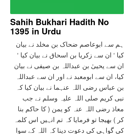
Sahih Bukhari Hadith No
1395
in Urdu
ہم سے ابوعاصم ضحاک بن مخلد نے بیان
کیا ‘ ان سے زکریا بن اسحاق نے بیان کیا ‘
ان سے یحییٰ بن عبداللہ بن صیفی نے بیان
کیا، ان سے ابومعبد نے اور ان سے عبداللہ
بن عباس رضی اللہ عنہما نے بیان کیا کہ
نبی کریم صلی اللہ علیہ وسلم نے جب
معاذ رضی اللہ عنہ کو یمن ( کا حاکم بنا
کر ) بھیجا تو فرمایا کہ تم انہیں اس کلمہ
کی گواہی کی دعوت دینا کہ اللہ کے سوا