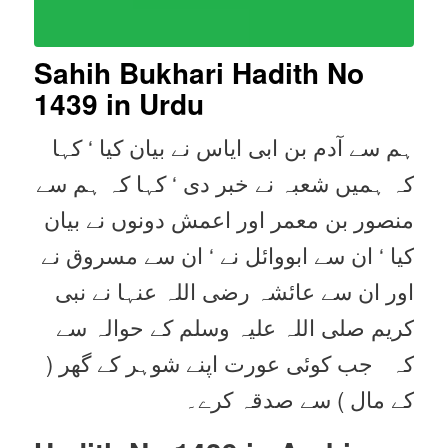
Sahih Bukhari Hadith No
1439
in Urdu
ہم سے آدم بن ابی ایاس نے بیان کیا ‘ کہا
کہ ہمیں شعبہ نے خبر دی ‘ کہا کہ ہم سے
منصور بن معمر اور اعمش دونوں نے بیان
کیا ‘ ان سے ابووائل نے ‘ ان سے مسروق نے
اور ان سے عائشہ رضی اللہ عنہا نے نبی
کریم صلی اللہ علیہ وسلم کے حوالہ سے
کہ جب کوئی عورت اپنے شوہر کے گھر (
کے مال ) سے صدقہ کرے۔