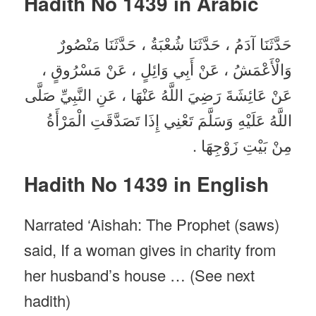
Hadith No 1439 in
Arabic
حَدَّثَنَا آدَمُ ، حَدَّثَنَا شُعْبَةُ ، حَدَّثَنَا مَنْصُورٌ
وَالْأَعْمَشُ ، عَنْ أَبِي وَائِلٍ ، عَنْ مَسْرُوقٍ ،
عَنْ عَائِشَةَ رَضِيَ اللَّهُ عَنْهَا ، عَنِ النَّبِيِّ صَلَّى
اللَّهُ عَلَيْهِ وَسَلَّمَ تَعْنِي إِذَا تَصَدَّقَتِ الْمَرْأَةُ
مِنْ بَيْتِ زَوْجِهَا .
Hadith No 1439 in English
Narrated ‘Aishah: The Prophet (saws)
said, If a woman gives in charity from
her husband’s house … (See next
hadith)