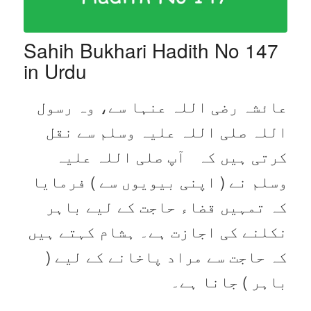
Sahih Bukhari Hadith No 147
in Urdu
عائشہ رضی اللہ عنہا سے، وہ رسول
اللہ صلی اللہ علیہ وسلم سے نقل
کرتی ہیں کہ آپ صلی اللہ علیہ
وسلم نے ( اپنی بیویوں سے ) فرمایا
کہ تمہیں قضاء حاجت کے لیے باہر
نکلنے کی اجازت ہے۔ ہشام کہتے ہیں
کہ حاجت سے مراد پاخانے کے لیے (
باہر ) جانا ہے۔