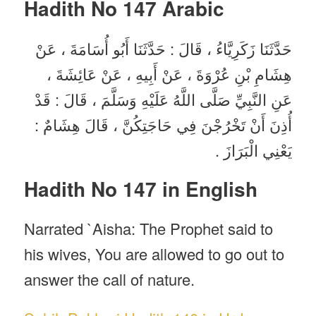
Hadith No 1
47 Arabic
حَدَّثَنَا زَكَرِيَّاءُ ، قَالَ : حَدَّثَنَا أَبُو أُسَامَةَ ، عَنْ
هِشَامِ بْنِ عُرْوَةَ ، عَنْ أَبِيهِ ، عَنْ عَائِشَةَ ،
عَنِ النَّبِيِّ صَلَّى اللَّهُ عَلَيْهِ وَسَلَّمَ ، قَالَ : قَدْ
أُذِنَ أَنْ تَخْرُجْنَ فِي حَاجَتِكُنَّ ، قَالَ هِشَامٌ :
يَعْنِي الْبَرَازَ .
Hadith No 147 in English
Narrated `Aisha: The Prophet said to
his wives, You are allowed to go out to
answer the call of nature.