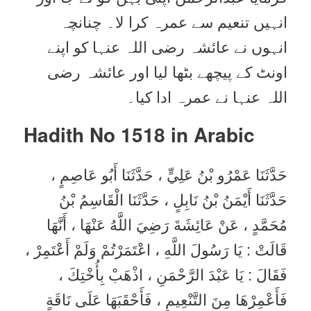
انہیں تنعیم سے عمرہ کرا لا۔ چنانچہ
انہوں نے عائشہ رضی اللہ عنہا کو اپنے
اونٹ کے پیچھے بٹھا لیا اور عائشہ رضی
اللہ عنہا نے عمرہ ادا کیا۔
Hadith No 1518 in
Arabic
حَدَّثَنَا عَمْرُو بْنُ عَلِيٍّ ، حَدَّثَنَا أَبُو عَاصِمٍ ،
حَدَّثَنَا أَيْمَنُ بْنُ نَابِلٍ ، حَدَّثَنَا الْقَاسِمُ بْنُ
مُحَمَّدٍ ، عَنْ عَائِشَةَ رَضِيَ اللَّهُ عَنْهَا ، أَنَّهَا
قَالَتْ : يَا رَسُولَ اللَّهِ ، اعْتَمَرْتُمْ وَلَمْ أَعْتَمِرْ ،
فَقَالَ : يَا عَبْدَ الرَّحْمَنِ ، اذْهَبْ بِأُخْتِكَ ،
فَأَعْمِرْهَا مِنَ التَّنْعِيمِ ، فَأَحْقَبَهَا عَلَى نَاقَةٍ