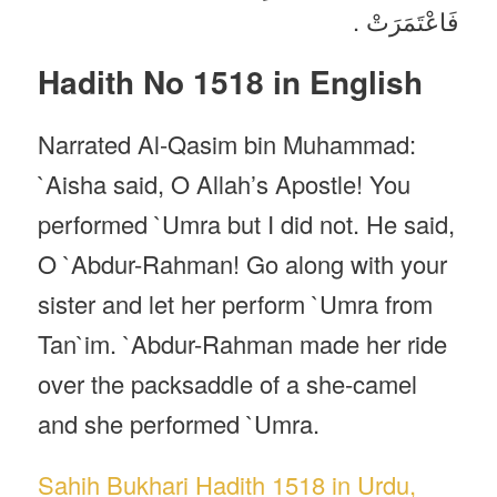
فَاعْتَمَرَتْ .
Hadith No 1518 in English
Narrated Al-Qasim bin Muhammad:
`Aisha said, O Allah’s Apostle! You
performed `Umra but I did not. He said,
O `Abdur-Rahman! Go along with your
sister and let her perform `Umra from
Tan`im. `Abdur-Rahman made her ride
over the packsaddle of a she-camel
and she performed `Umra.
Sahih Bukhari Hadith 1518 in Urdu,