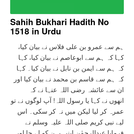
Sahih Bukhari Hadith No
1518
in Urdu
ہم سے عمرو بن علی فلاس نے بیان کیا،
کہا کہ ہم سے ابوعاصم نے بیان کیا، کہا
کہ ہم سے ایمن بن نابل نے بیان کیا۔ کہا
کہ ہم سے قاسم بن محمد نے بیان کیا اور
ان سے عائشہ رضی اللہ عنہا نے کہ
انھوں نے کہا یا رسول اللہ! آپ لوگوں نے تو
عمرہ کر لیا لیکن میں نہ کر سکی۔ اس
لیے نبی کریم صلی اللہ علیہ وسلم نے
فرمایا عبدالرحمٰن اپنی بہن کو لے جا اور