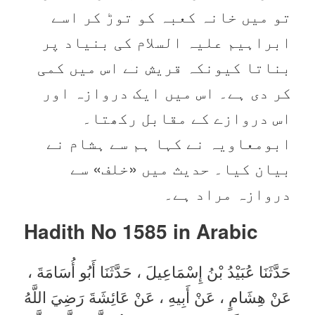
تو میں خانہ کعبہ کو توڑ کر اسے
ابراہیم علیہ السلام کی بنیاد پر
بناتا کیونکہ قریش نے اس میں کمی
کر دی ہے۔ اس میں ایک دروازہ اور
اس دروازے کے مقابل رکھتا۔
ابومعاویہ نے کہا ہم سے ہشام نے
بیان کیا۔ حدیث میں «خلف» سے
دروازہ مراد ہے۔
Hadith No 1585 in
Arabic
حَدَّثَنَا عُبَيْدُ بْنُ إِسْمَاعِيلَ ، حَدَّثَنَا أَبُو أُسَامَةَ ،
عَنْ هِشَامٍ ، عَنْ أَبِيهِ ، عَنْ عَائِشَةَ رَضِيَ اللَّهُ