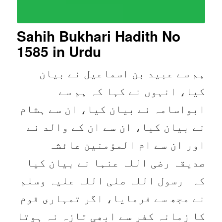
Sahih Bukhari Hadith No
1585
in Urdu
ہم سے عبید بن اسماعیل نے بیان
کیا، انہوں نے کہا کہ ہم سے
ابواسامہ نے بیان کیا، ان سے ہشام
نے بیان کیا، ان سے ان کے والد نے
اور ان سے ام المؤمنین عائشہ
صدیقہ رضی اللہ عنہا نے بیان کیا
کہ رسول اللہ صلی اللہ علیہ وسلم
نے مجھ سے فرمایا، اگر تمہاری قوم
کا زمانہ کفر سے ابھی تازہ نہ ہوتا