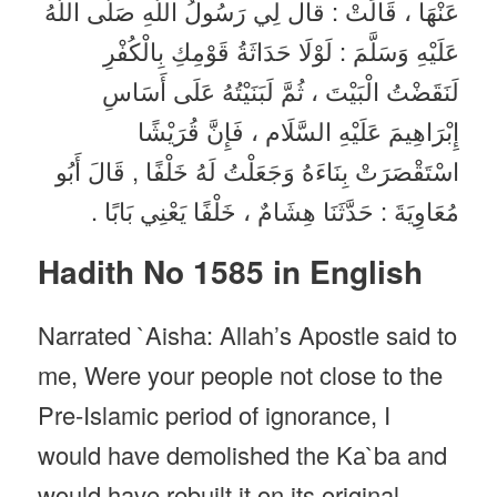
عَنْهَا ، قَالَتْ : قال لِي رَسُولُ اللَّهِ صَلَّى اللَّهُ
عَلَيْهِ وَسَلَّمَ : لَوْلَا حَدَاثَةُ قَوْمِكِ بِالْكُفْرِ
لَنَقَضْتُ الْبَيْتَ ، ثُمَّ لَبَنَيْتُهُ عَلَى أَسَاسِ
إِبْرَاهِيمَ عَلَيْهِ السَّلَام ، فَإِنَّ قُرَيْشًا
اسْتَقْصَرَتْ بِنَاءَهُ وَجَعَلْتُ لَهُ خَلْفًا , قَالَ أَبُو
مُعَاوِيَةَ : حَدَّثَنَا هِشَامٌ ، خَلْفًا يَعْنِي بَابًا .
Hadith No 1585 in English
Narrated `Aisha: Allah’s Apostle said to
me, Were your people not close to the
Pre-Islamic period of ignorance, I
would have demolished the Ka`ba and
would have rebuilt it on its original