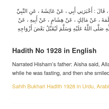
ٍ ، قَالَ : أَخْبَرَنِي أَبِي ، عَنْ عَائِشَةَ ، عَنِ النَّبِيِّ
َسْلَمَةَ ، عَنْ مَالِكٍ ، عَنْ هِشَامٍ ، عَنْ أَبِيهِ ، عَنْ
صَلَّى اللَّهُ عَلَيْهِ وَسَلَّمَ لَيُقَبِّلُ بَعْضَ أَزْوَاجِهِ
Hadith No 1928 in English
Narrated Hisham’s father: Aisha said, All
while he was fasting, and then she smiled
Sahih Bukhari Hadith 1928 in Urdu, Arabi