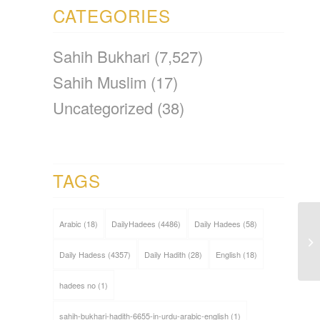
CATEGORIES
Sahih Bukhari
(7,527)
Sahih Muslim
(17)
Uncategorized
(38)
TAGS
Arabic
(18)
DailyHadees
(4486)
Daily Hadees
(58)
Daily Hadess
(4357)
Daily Hadith
(28)
English
(18)
hadees no
(1)
sahih-bukhari-hadith-6655-in-urdu-arabic-english
(1)