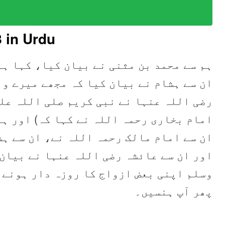
8
in Urdu
ہم سے محمد بن مثنی نے بیان کیا، کہا ہ،
ان سے ہشام نے بیان کیا کہ مجھے میرے وا
رضی اللہ عنہا نے نبی کریم صلی اللہ عل
امام بخاری رحمہ اللہ نے کہا کہ) اور ،
ان سے امام مالک رحمہ اللہ نے، ان سے ہش
اور ان سے عائشہ رضی اللہ عنہا نے بیان
وسلم اپنی بعض ازواج کا روزہ دار ہونے 
پھر آپ ہنسیں۔