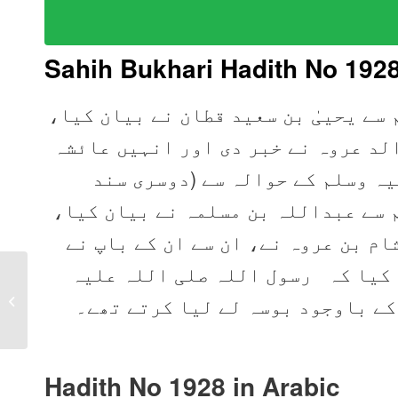
Sahih Bukhari Hadith No 192
م سے یحییٰ بن سعید قطان نے بیان کیا
لد عروہ نے خبر دی اور انہیں عائشہ
یہ وسلم کے حوالہ سے (دوسری سند
ہم سے عبداللہ بن مسلمہ نے بیان کیا
ام بن عروہ نے، ان سے ان کے باپ نے
 کیا کہ رسول اللہ صلی اللہ علیہ
Sahih Bukhari Hadith
1927 in Urdu, Arabic,
کے باوجود بوسہ لے لیا کرتے تھے۔
English
Hadith No 1928 in
Arabic