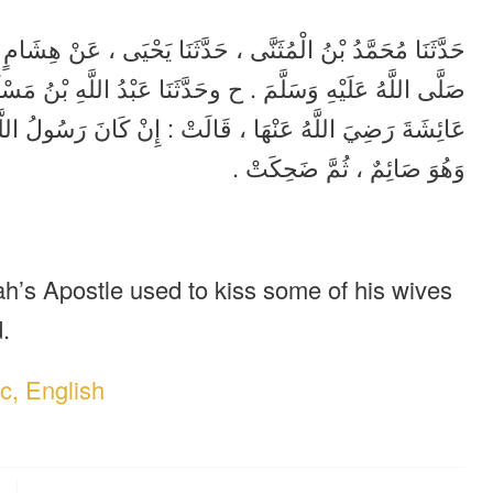
حَدَّثَنَا مُحَمَّدُ بْنُ الْمُثَنَّى ، حَدَّثَنَا يَحْيَى ، عَنْ هِشَام
صَلَّى اللَّهُ عَلَيْهِ وَسَلَّمَ . ح وحَدَّثَنَا عَبْدُ اللَّهِ بْنُ م
عَائِشَةَ رَضِيَ اللَّهُ عَنْهَا ، قَالَتْ : إِنْ كَانَ رَسُولُ اللَّهِ 
وَهُوَ صَائِمٌ ، ثُمَّ ضَحِكَتْ .
ah’s Apostle used to kiss some of his wives
.
c, English