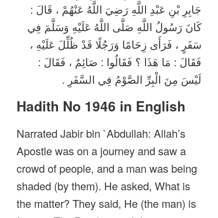
جَابِرِ بْنِ عَبْدِ اللَّهِ رَضِيَ اللَّهُ عَنْهُمْ ، قَالَ :
كَانَ رَسُولُ اللَّهِ صَلَّى اللَّهُ عَلَيْهِ وَسَلَّمَ فِي
سَفَرٍ ، فَرَأَى زِحَامًا وَرَجُلًا قَدْ ظُلِّلَ عَلَيْهِ ،
فَقَالَ : مَا هَذَا ؟ فَقَالُوا : صَائِمٌ ، فَقَالَ :
لَيْسَ مِنَ الْبِرِّ الصَّوْمُ فِي السَّفَرِ .
Hadith No 1946 in English
Narrated Jabir bin `Abdullah: Allah’s
Apostle was on a journey and saw a
crowd of people, and a man was being
shaded (by them). He asked, What is
the matter? They said, He (the man) is