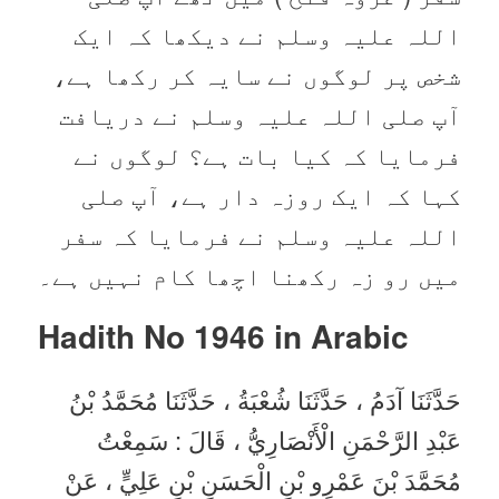
اللہ علیہ وسلم نے دیکھا کہ ایک
شخص پر لوگوں نے سایہ کر رکھا ہے،
آپ صلی اللہ علیہ وسلم نے دریافت
فرمایا کہ کیا بات ہے؟ لوگوں نے
کہا کہ ایک روزہ دار ہے، آپ صلی
اللہ علیہ وسلم نے فرمایا کہ سفر
میں رو زہ رکھنا اچھا کام نہیں ہے۔
Hadith No 1946 in
Arabic
حَدَّثَنَا آدَمُ ، حَدَّثَنَا شُعْبَةُ ، حَدَّثَنَا مُحَمَّدُ بْنُ
عَبْدِ الرَّحْمَنِ الْأَنْصَارِيُّ ، قَالَ : سَمِعْتُ
مُحَمَّدَ بْنَ عَمْرِو بْنِ الْحَسَنِ بْنِ عَلِيٍّ ، عَنْ