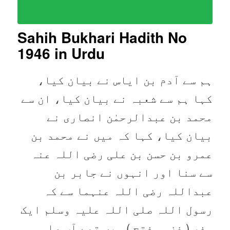
Sahih Bukhari Hadith No
1946
in Urdu
ہم سے آدم بن ایاس نے بیان کیا،
کہا ہم سے شعبہ نے بیان کیا، ان سے
محمد بن عبدالرحمٰن انصاری نے
بیان کیا، کہا کہ میں نے محمد بن
عمرو بن حسن بن علی رضی اللہ عنہ
سے سنا اور انہوں نے جابر بن
عبداللہ رضی اللہ عنہما سے کہ
رسول اللہ صلی اللہ علیہ وسلم ایک
سفر ( غزوہ فتح ) میں تھے آپ صلی