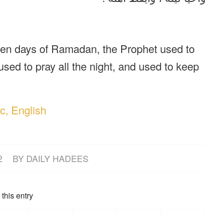
t ten days of Ramadan, the Prophet used to
 used to pray all the night, and used to keep
c, English
2
BY
DAILY HADEES
this entry