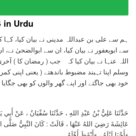
4
in Urdu
ہم سے علی بن عبداللہ مدینی نے بیان کیا، کہا ک
سے ابویعفور نے بیان کیا، ان سے ابوالضحیٰ نے
اللہ عنہا نے بیان کیا کہ جب ( رمضان کا ) آخری
وسلم اپنا تہبند مضبوط باندھتے ( یعنی اپنی کم
خود بھی جاگتے اور اپنے گھر والوں کو بھی جگایا 
حَدَّثَنَا عَلِيُّ بْنُ عَبْدِ اللهِ ، حَدَّثَنَا سُفْيَانُ ، عَنْ أ
عَائِشَةَ رَضِيَ اللهُ عَنْهَا ، قَالَتْ : كَانَ النَّبِيُّ صَلَّى ال ،
وَأَحْيَا لَيْلَهُ ، وَأَيْقَظَ أَهْلَهُ .