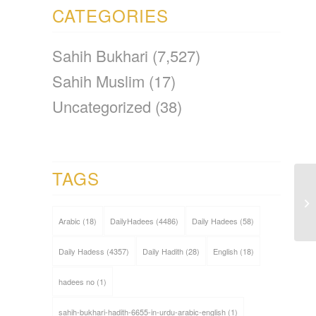
CATEGORIES
Sahih Bukhari
(7,527)
Sahih Muslim
(17)
Uncategorized
(38)
TAGS
Arabic
(18)
DailyHadees
(4486)
Daily Hadees
(58)
Daily Hadess
(4357)
Daily Hadith
(28)
English
(18)
hadees no
(1)
sahih-bukhari-hadith-6655-in-urdu-arabic-english
(1)