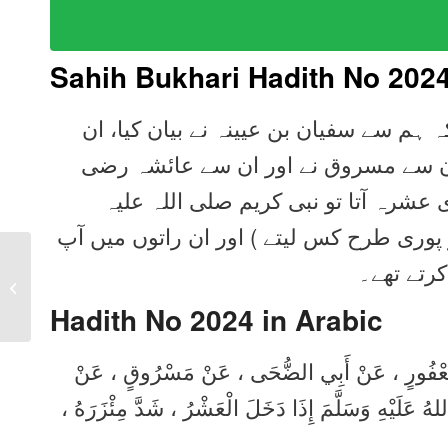
Sahih Bukhari Hadith No 202
ہ ہم سے سفیان بن عیینہ نے بیان کیا، ان
، ان سے مسروق نے اور ان سے عائشہ رضی
 عشرہ آتا تو نبی کریم صلی اللہ علیہ
ر پوری طرح کس لیتے ) اور ان راتوں میں آپ
Sahih Bukhari Hadith
کرتے تھے۔
2023 in Urdu, Arabic,
English
Hadith No 2024 in
Arabic
َبِي يَعْفُورٍ ، عَنْ أَبِي الضُّحَى ، عَنْ مَسْرُوقٍ ، عَنْ
لهُ عَلَيْهِ وَسَلَّمَ إِذَا دَخَلَ الْعَشْرُ ، شَدَّ مِئْزَرَهُ