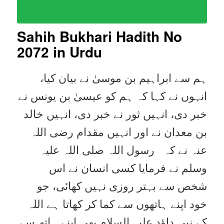
Sahih Bukhari Hadith No
2072
in Urdu
ہم سے ابراہیم بن موسیٰ نے بیان کیا،
انہوں نے کہا کہ ہم کو عیسیٰ بن یونس نے
خبر دی، انہیں ثور نے خبر دی، انہیں خالد
بن معدان نے اور انہیں مقدام رضی اللہ
عنہ نے کہ رسول اللہ صلی اللہ علیہ
وسلم نے فرمایا کسی انسان نے اس
شخص سے بہتر روزی نہیں کھائی، جو
خود اپنے ہاتھوں سے کما کر کھاتا ہے اللہ
کے نبی داؤد علیہ السلام بھی اپنے ہاتھ سے