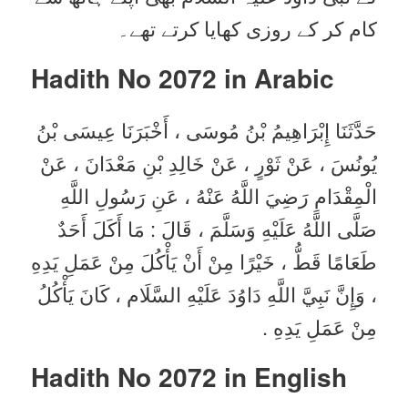
کام کر کے روزی کھایا کرتے تھے۔
Hadith No 2072 in
Arabic
حَدَّثَنَا إِبْرَاهِيمُ بْنُ مُوسَى ، أَخْبَرَنَا عِيسَى بْنُ
يُونُسَ ، عَنْ ثَوْرٍ ، عَنْ خَالِدِ بْنِ مَعْدَانَ ، عَنْ
الْمِقْدَامِ رَضِيَ اللَّهُ عَنْهُ ، عَنِ رَسُولِ اللَّهِ
صَلَّى اللَّهُ عَلَيْهِ وَسَلَّمَ ، قَالَ : مَا أَكَلَ أَحَدٌ
طَعَامًا قَطُّ ، خَيْرًا مِنْ أَنْ يَأْكُلَ مِنْ عَمَلِ يَدِهِ
، وَإِنَّ نَبِيَّ اللَّهِ دَاوُدَ عَلَيْهِ السَّلَام ، كَانَ يَأْكُلُ
مِنْ عَمَلِ يَدِهِ .
Hadith No 2072 in English