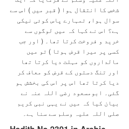
شخص کا انتقال ہوا ( قبر میں ) اس سے
سوال ہوا، تمہارے پاس کوئی نیکی
ہے؟ اس نے کہا کہ میں لوگوں سے
خرید و فروخت کرتا تھا۔ ( اور جب
کسی پر میرا قرض ہوتا ) تو میں
مالداروں کو مہلت دیا کرتا تھا
اور تنگ دستوں کے قرض کو معاف کر
دیا کرتا تھا اس پر اس کی بخشش ہو
گئی۔ ابومسعود رضی اللہ عنہ نے
بیان کیا کہ میں نے یہی نبی کریم
صلی اللہ علیہ وسلم سے سنا ہے۔
Hadith No 2391 in
Arabic