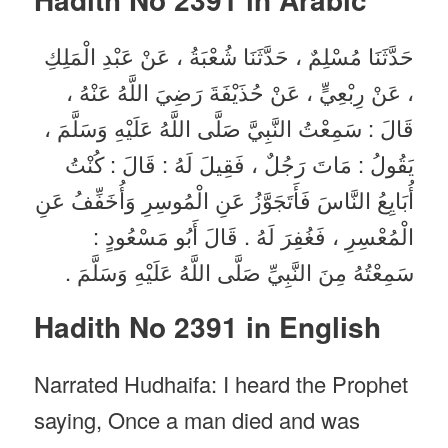
حَدَّثَنَا مُسْلِمٌ ، حَدَّثَنَا شُعْبَةُ ، عَنْ عَبْدِ الْمَلِكِ
، عَنْ رِبْعِيٍّ ، عَنْ حُذَيْفَةَ رَضِيَ اللَّهُ عَنْهُ ،
قَالَ : سَمِعْتُ النَّبِيَّ صَلَّى اللَّهُ عَلَيْهِ وَسَلَّمَ ،
يَقُولُ : مَاتَ رَجُلٌ ، فَقِيلَ لَهُ : قَالَ : كُنْتُ
أُبَايِعُ النَّاسَ فَأَتَجَوَّزُ عَنِ الْمُوسِرِ وَأُخَفِّفُ عَنِ
الْمُعْسِرِ ، فَغُفِرَ لَهُ . قَالَ أَبُو مَسْعُودٍ :
سَمِعْتُهُ مِنَ النَّبِيِّ صَلَّى اللَّهُ عَلَيْهِ وَسَلَّمَ .
Hadith No 2391 in English
Narrated Hudhaifa: I heard the Prophet
saying, Once a man died and was