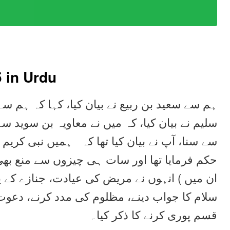
5
in Urdu
ہم سے سعید بن ربیع نے بیان کیا، کہا کہ ہم س
سلیم نے بیان کیا، کہ میں نے معاویہ بن سوید س
سے سنا، آپ نے بیان کیا تھا کہ ہمیں نبی کریم
حکم فرمایا تھا اور سات ہی چیزوں سے منع بھی ف
ان میں ) انہوں نے مریض کی عیادت، جنازے کے پ،
سلام کا جواب دینے، مظلوم کی مدد کرنے، دعوت 
قسم پوری کرنے کا ذکر کیا۔