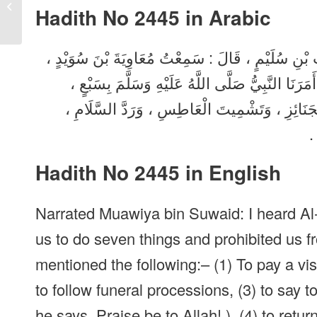
2444 in Urdu, Arabic,
Hadith No 2445 in
Arabic
English
ْعَثِ بْنِ سُلَيْمٍ ، قَالَ : سَمِعْتُ مُعَاوِيَةَ بْنَ سُوَيْدٍ
َرَنَا النَّبِيُّ صَلَّى اللَّهُ عَلَيْهِ وَسَلَّمَ بِسَبْعٍ
 الْجَنَائِزِ ، وَتَشْمِيتَ الْعَاطِسِ ، وَرَدَّ السَّلَامِ
ِ
Hadith No 2445 in English
Narrated Muawiya bin Suwaid: I heard Al-
us to do seven things and prohibited us f
mentioned the following:– (1) To pay a visit
to follow funeral processions, (3) to say t
he says, Praise be to Allah! ), (4) to retur