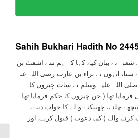
Sahih Bukhari Hadith No 244
ے شعبہ نے بیان کیا، کہا کہ ہم سے اشعث بن
ے سنا، انہوں نے براء بن عازب رضی اللہ عنہ
 صلی اللہ علیہ وسلم نے سات چیزوں کا
رمایا تھا ( جن چیزوں کا حکم فرمایا تھا
یچھے چلنے، چھینکنے والے کا جواب دینے
کرنے والے ( کی دعوت ) قبول کرنے، اور
Sahih Bukhari Hadith