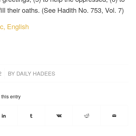
lfill their oaths. (See Hadith No. 753, Vol. 7)
c, English
2
BY
DAILY HADEES
this entry