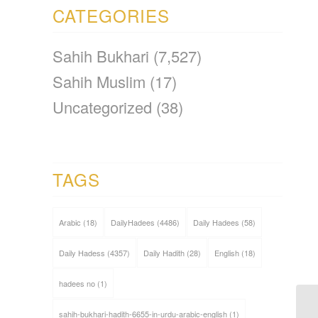
CATEGORIES
Sahih Bukhari
(7,527)
Sahih Muslim
(17)
Uncategorized
(38)
TAGS
Arabic
(18)
DailyHadees
(4486)
Daily Hadees
(58)
Daily Hadess
(4357)
Daily Hadith
(28)
English
(18)
hadees no
(1)
sahih-bukhari-hadith-6655-in-urdu-arabic-english
(1)