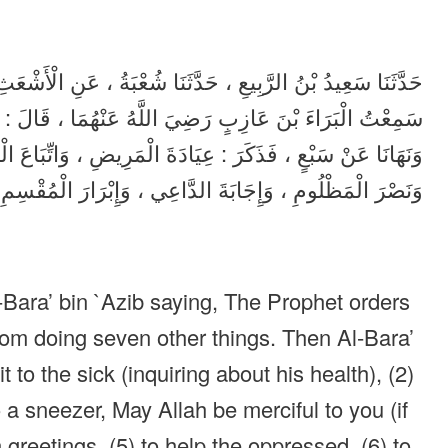
حَدَّثَنَا سَعِيدُ بْنُ الرَّبِيعِ ، حَدَّثَنَا شُعْبَةُ ، عَنِ الْأَش ،
سَمِعْتُ الْبَرَاءَ بْنَ عَازِبٍ رَضِيَ اللَّهُ عَنْهُمَا ، قَالَ : أَم ،
وَنَهَانَا عَنْ سَبْعٍ ، فَذَكَرَ : عِيَادَةَ الْمَرِيضِ ، وَاتِّبَاعَ ،
وَنَصْرَ الْمَظْلُومِ ، وَإِجَابَةَ الدَّاعِي ، وَإِبْرَارَ الْمُقْسِم .
Bara’ bin `Azib saying, The Prophet orders
rom doing seven other things. Then Al-Bara’
 to the sick (inquiring about his health), (2)
o a sneezer, May Allah be merciful to you (if
n greetings, (5) to help the oppressed, (6) to