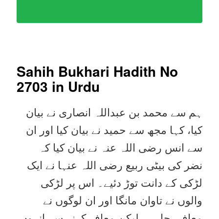
Sahih Bukhari Hadith No
2703
in Urdu
ہم سے محمد بن عبداللہ انصاری نے بیان
کیا، کہا مجھ سے حمید نے بیان کیا اور ان
سے انس رضی اللہ عنہ نے بیان کیا کہ
نضر کی بیٹی ربیع رضی اللہ عنہا نے ایک
لڑکی کے دانت توڑ دئیے۔ اس پر لڑکی
والوں نے تاوان مانگا اور ان لوگوں نے
معافی چاہی، لیکن معاف کرنے سے انہوں