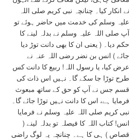
نے انکار کیا۔ چنانچہ نبی کریم صلی اللہ
علیہ وسلم کی خدمت میں حاضر ہوئے تو
آپ صلی اللہ علیہ وسلم نے بدلہ لینے کا
حکم دیا۔ ( یعنی ان کا بھی دانت توڑ دیا
جائے ) انس بن نضر رضی اللہ عنہ نے
عرض کیا، یا رسول اللہ! ربیع کا دانت کس
طرح توڑا جا سکے گا۔ نہیں اس ذات کی
قسم جس نے آپ کو حق کے ساتھ مبعوث
فرمایا ہے، اس کا دانت نہیں توڑا جائے گا۔
نبی کریم صلی اللہ علیہ وسلم نے فرمایا
انس! کتاب اللہ کا فیصلہ تو بدلہ لینے (
قصاص ) ہی کا ہے۔ چنانچہ یہ لوگ راضی