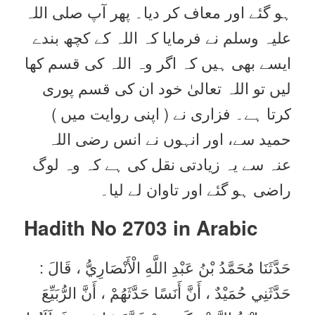
ہو گئے اور معاف کر دیا۔ پھر آپ صلی اللہ
علیہ وسلم نے فرمایا کہ اللہ کے کچھ بندے
ایسے بھی ہیں کہ اگر وہ اللہ کی قسم کھا
لیں تو اللہ تعالیٰ خود ان کی قسم پوری
کرتا ہے۔ فزاری نے ( اپنی روایت میں )
حمید سے، اور انہوں نے انس رضی اللہ
عنہ سے یہ زیادتی نقل کی ہے کہ وہ لوگ
راضی ہو گئے اور تاوان لے لیا۔
Hadith No 2703 in
Arabic
حَدَّثَنَا مُحَمَّدُ بْنُ عَبْدِ اللَّهِ الْأَنْصَارِيُّ ، قَالَ :
حَدَّثَنِي حُمَيْدٌ ، أَنَّ أَنَسًا حَدَّثَهُمْ ، أَنَّ الرُّبَيِّعَ