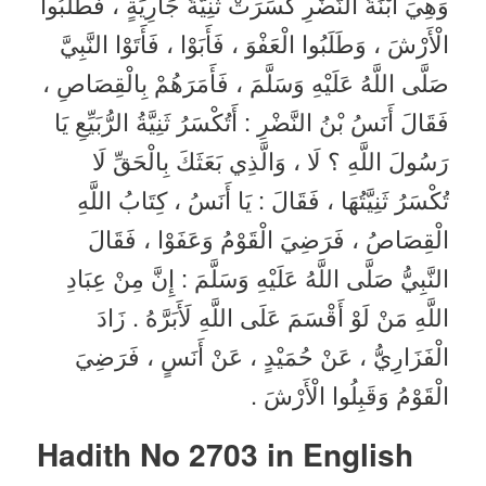
وَهِيَ ابْنَةُ النَّضْرِ كَسَرَتْ ثَنِيَّةَ جَارِيَةٍ ، فَطَلَبُوا
الْأَرْشَ ، وَطَلَبُوا الْعَفْوَ ، فَأَبَوْا ، فَأَتَوْا النَّبِيَّ
صَلَّى اللَّهُ عَلَيْهِ وَسَلَّمَ ، فَأَمَرَهُمْ بِالْقِصَاصِ ،
فَقَالَ أَنَسُ بْنُ النَّضْرِ : أَتُكْسَرُ ثَنِيَّةُ الرُّبَيِّعِ يَا
رَسُولَ اللَّهِ ؟ لَا ، وَالَّذِي بَعَثَكَ بِالْحَقِّ لَا
تُكْسَرُ ثَنِيَّتُهَا ، فَقَالَ : يَا أَنَسُ ، كِتَابُ اللَّهِ
الْقِصَاصُ ، فَرَضِيَ الْقَوْمُ وَعَفَوْا ، فَقَالَ
النَّبِيُّ صَلَّى اللَّهُ عَلَيْهِ وَسَلَّمَ : إِنَّ مِنْ عِبَادِ
اللَّهِ مَنْ لَوْ أَقْسَمَ عَلَى اللَّهِ لَأَبَرَّهُ . زَادَ
الْفَزَارِيُّ ، عَنْ حُمَيْدٍ ، عَنْ أَنَسٍ ، فَرَضِيَ
الْقَوْمُ وَقَبِلُوا الْأَرْشَ .
Hadith No 2703 in English