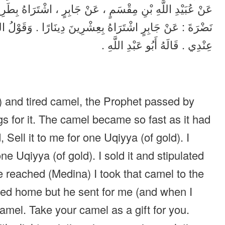
عَنْ عُبَيْدِ اللَّهِ بْنِ مِقْسَمٍ ، عَنْ جَابِرٍ ، اشْتَرَاهُ بِطَرِيق
نَضْرَةَ : عَنْ جَابِرٍ اشْتَرَاهُ بِعِشْرِينَ دِينَارًا . وَقَوْلُ الشَّعْ
عِنْدِي . قَالَهُ أَبُو عَبْدِ اللَّهِ .
w) and tired camel, the Prophet passed by
gs for it. The camel became so fast as it had
Sell it to me for one Uqiyya (of gold). I
ne Uqiyya (of gold). I sold it and stipulated
e reached (Medina) I took that camel to the
rned home but he sent for me (and when I
camel. Take your camel as a gift for you.