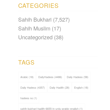
CATEGORIES
Sahih Bukhari
(7,527)
Sahih Muslim
(17)
Uncategorized
(38)
TAGS
Arabic
(18)
DailyHadees
(4486)
Daily Hadees
(58)
Daily Hadess
(4357)
Daily Hadith
(28)
English
(18)
hadees no
(1)
sahih-bukhari-hadith-6655-in-urdu-arabic-english
(1)