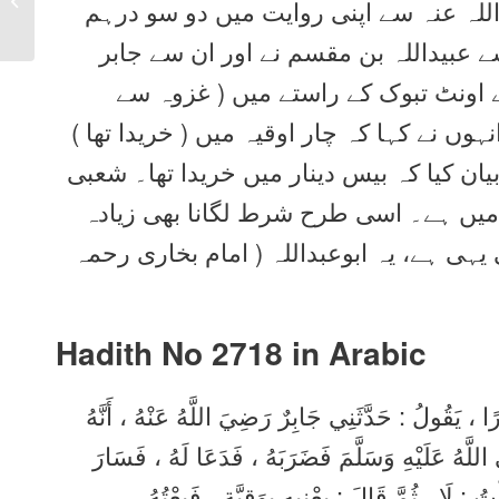
للہ عنہ سے اپنی روایت میں دو سو درہم
English
سے عبیداللہ بن مقسم نے اور ان سے جابر
ے اونٹ تبوک کے راستے میں ( غزوہ سے
ہوں نے کہا کہ چار اوقیہ میں ( خریدا تھا )
ان کیا کہ بیس دینار میں خریدا تھا۔ شعبی
ں میں ہے۔ اسی طرح شرط لگانا بھی زیادہ
ہی ہے، یہ ابوعبداللہ ( امام بخاری رحمہ
Hadith No 2718 in
Arabic
رًا ، يَقُولُ : حَدَّثَنِي جَابِرٌ رَضِيَ اللَّهُ عَنْهُ ، أَنَّهُ
اللَّهُ عَلَيْهِ وَسَلَّمَ فَضَرَبَهُ ، فَدَعَا لَهُ ، فَسَارَ
ُ : لَا ، ثُمَّ قَالَ : بِعْنِيهِ بِوَقِيَّةٍ ، فَبِعْتُهُ ،