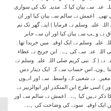
لہ عنہ سے بیان کیا کہ مدینہ تک کی سواری
تھی۔ اعمش نے سالم سے بیان کیا اور ان
لہ علیہ وسلم نے فرمایا ) اپنے گھر تک تم
ق نے وہب سے بیان کیا اور ان سے جابر
ہ علیہ وسلم نے ایک اوقیہ میں خریدا تھا۔
 اللہ عنہ سے کی ہے۔ ابن جریج نے عطاء
ہ نے ( کہ نبی کریم صلی اللہ علیہ وسلم نے
ں لیتا ہوں، اس حساب سے کہ ایک دینار دس
ا۔ مغیرہ نے شعبی کے واسطہ سے اور انہوں
 ) اسی طرح ابن المنکدر اور ابوالزبیر نے
ا ذکر نہیں کیا ہے۔ اعمش نے سالم سے اور
میں ایک اوقیہ سونے کی وضاحت کی ہے۔
Sahih Bukhari Hadith
2717 in Urdu, Arabic,