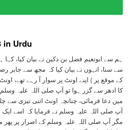
8
in Urdu
ہم سے ابونعیم فضل بن دکین نے بیان کیا، کہا ہم
سے سنا، انہوں نے بیان کیا کہ مجھ سے جابر رضی
کے موقع پر ) اپنے اونٹ پر سوار آ رہے تھے، اونٹ
کا ادھر سے گزر ہوا تو آپ صلی اللہ علیہ وسل
میں دعا فرمائی، چنانچہ اونٹ اتنی تیزی سے چلن
آپ صلی اللہ علیہ وسلم نے فرمایا کہ اسے ایک او
مگر آپ صلی اللہ علیہ وسلم کے اصرار پر پھر م