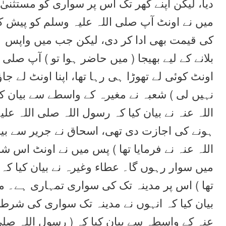
دیا، لیکن اپنے گھر تک اس پر سواری کو مستثنیٰ ک
میں نے اونٹ آپ صلی اللہ علیہ وسلم کو پیش کر
کی قیمت بھی ادا کر دی، لیکن جب میں واپس ہو
بلانے کے لیے بھیجا ( میں حاضر ہوا تو ) آپ صلی 
اونٹ کوئی لے تھوڑا ہی رہا تھا، اپنا اونٹ لے ج
نہیں لی ) شعبہ نے مغیرہ کے واسطے سے بیان کی
اللہ عنہ نے بیان کیا کہ رسول اللہ صلی اللہ عل
ہونے کی اجازت دی تھی، اسحاق نے جریر سے بیان
اللہ عنہ نے فرمایا تھا ) پس میں نے اونٹ اس شر
میں سوار رہوں گا۔ عطاء وغیرہ نے بیان کیا کہ 
تھا ) اس پر مدینہ تک کی سواری تمہاری ہے۔ م
بیان کیا کہ انہوں نے مدینہ تک سواری کی شرط 
عنہ کے واسطہ سے بیان کیا کہ ( رسول اللہ صلی ا