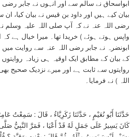
ابواسحاق نے سالم سے اور انہوں نے جابر رضی ا
بیان کیے ہیں اور داود بن قیس نے بیان کیا، ان 
رضی اللہ عنہ نے کہ آپ صلی اللہ علیہ وسلم ن
واپس ہوتے ہوئے ) خریدا تھا۔ میرا خیال ہے کہ ان
ابونضرہ نے جابر رضی اللہ عنہ سے روایت میں بی
کے بیان کے مطابق ایک اوقیہ ہی زیادہ روایتو
روایتوں سے ثابت ہے اور میرے نزدیک صحیح بھی ی
اللہ ) نے فرمایا۔
حَدَّثَنَا أَبُو نُعَيْمٍ ، حَدَّثَنَا زَكَرِيَّاءُ ، قَالَ : سَمِعْتُ عَامِ
كَانَ يَسِيرُ عَلَى جَمَلٍ لَهُ قَدْ أَعْيَا ، فَمَرَّ النَّبِيُّ صَلَّى 
بِسَيْرٍ لَيْسَ يَسِيرُ مِثْلَهُ ، ثُمَّ قَالَ : بِعْنِيهِ بِوَقِيَّةٍ ؟ قُلْت