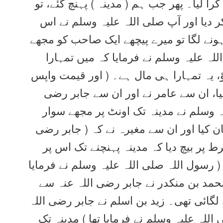
را لیا۔ پھر جب ہم ( مدینہ ) پہنچ گئے، تو
 دیا اور آپ صلی اللہ علیہ وسلم نے اس
نے لگا تو میرے پیچھے ایک صاحب کو مجھے
اللہ علیہ وسلم نے فرمایا کہ میں تمہارا
اؤ، یہ تمہارا ہی مال ہے۔ ( اور قیمت واپس
ا، ان سے عامر نے اور ان سے جابر رضی
یہ وسلم نے مدینہ تک اونٹ پر مجھے سوار
 کیا اور ان سے مغیرہ نے کہ ( جابر رضی
ط پر بیچ دیا کہ مدینہ پہنچنے تک اس پر
( رسول اللہ صلی اللہ علیہ وسلم نے فرمایا
حمد بن منکدر نے جابر رضی اللہ عنہ سے
لگائی تھی۔ زید بن اسلم نے جابر رضی اللہ
للہ علیہ وسلم نے فرمایا تھا ) مدینہ تک