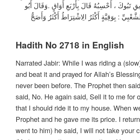
ِ تَبُوكَ ، أَحْسِبُهُ قَالَ بِأَرْبَعِ أَوَاقٍ .وَقَالَ أَبُو
بِيِّ : بِوَقِيَّةٍ أَكْثَرُ الِاشْتِرَاطُ أَكْثَرُ وَأَصَحُّ
Hadith No 2718 in English
Narrated Jabir: While I was riding a (slo
and beat it and prayed for Allah’s Blessin
never been before. The Prophet then said, 
said, No. He again said, Sell it to me for o
that I should ride it to my house. When w
Prophet and he gave me its price. I retu
went to him) he said, I will not take your 