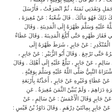
الْجَمَلِ وَنَقَدَنِي ثَمَنَهُ ، ثُمَّ انْصَرَفْتُ ، فَأَرْسَلَ
َ ذَلِكَ فَهُوَ مَالُكَ . قَالَ شُعْبَةُ : عَنْ مُغِيرَةَ ،
ُ عَلَيْهِ وَسَلَّمَ ظَهْرَهُ إِلَى الْمَدِينَةِ . وَقَالَ
 فَقَارَ ظَهْرِهِ حَتَّى أَبْلُغَ الْمَدِينَةَ . وَقَالَ عَطَاءٌ
نُ الْمُنْكَدِرِ : عَنْ جَابِرٍ ، شَرَطَ ظَهْرَهُ إِلَى
ُهُ حَتَّى تَرْجِعَ . وَقَالَ أَبُو الزُّبَيْرِ : عَنْ جَابِرٍ ،
َالِمٍ ، عَنْ جَابِرٍ ، تَبَلَّغْ عَلَيْهِ إِلَى أَهْلِكَ . وَقَالَ
َاهُ النَّبِيُّ صَلَّى اللَّهُ عَلَيْهِ وَسَلَّمَ بِوَقِيَّةٍ .
 عَنْ عَطَاءٍ وَغَيْرِهِ عَنْ جَابِرٍ ، أَخَذْتُهُ بِأَرْبَعَةِ
ةِ دَرَاهِمَ ، وَلَمْ يُبَيِّنْ الثَّمَنَ مُغِيرَةُ . عَنِ
رِ ، عَنْ جَابِرٍ وَقَالَ الْأَعْمَشُ : عَنْ سَالِمٍ ، عَنْ
عَنْ جَابِرٍ بِمِائَتَيْ دِرْهَمٍ . وَقَالَ دَاوُدُ بْنُ قَيْسٍ :