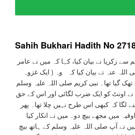
Sahih Bukhari Hadith No 271
 سے زکریا نے بیان کیا، کہا کہ میں نے عامر
 اللہ عنہ نے بیان کیا کہ وہ ( ایک غزوہ
 تھک گیا تھا۔ نبی کریم صلی اللہ علیہ وسلم
م نے اونٹ کو ایک ضرب لگائی اور اس کے حق
ے لگا کہ کبھی اس طرح نہیں چلا تھا۔ پھر
قیہ میں مجھے بیچ دو۔ میں نے انکار کیا
یں نے آپ صلی اللہ علیہ وسلم کے ہاتھ بیچ