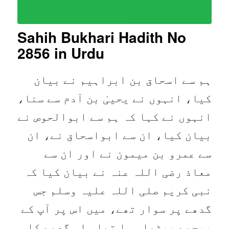
Sahih Bukhari Hadith No
2856
in Urdu
ہم سے اسحاق بن ابراہیم نے بیان
کیا، انہوں نے یحییٰ بن آدم سے سنا،
انہوں نے کہا کہ ہم سے ابوالحوص نے
بیان کیا، ان سے ابواسحاق نے، ان
سے عمرو بن میمون نے اور ان سے
معاذ رضی اللہ عنہ نے بیان کیا کہ
نبی کریم صلی اللہ علیہ وسلم جس
گدھے پر سوار تھے، میں اس پر آپ کے
پیچھے بیٹھا ہوا تھا۔ اس گدھے کا