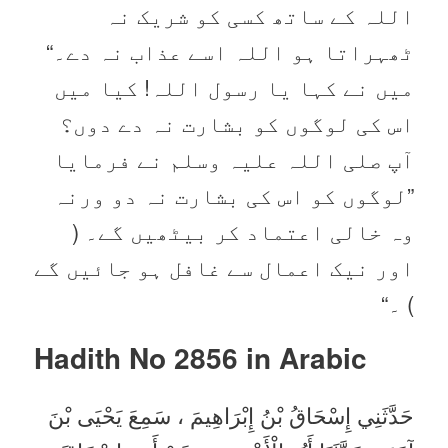
اللہ کے ساتھ کسی کو شریک نہ
ٹھہراتا ہو اللہ اسے عذاب نہ دے۔“
میں نے کہا یا رسول اللہ! کیا میں
اس کی لوگوں کو بشارت نہ دے دوں؟
آپ صلی اللہ علیہ وسلم نے فرمایا
”لوگوں کو اس کی بشارت نہ دو ورنہ
وہ خالی اعتماد کر بیٹھیں گے۔ (
اور نیک اعمال سے غافل ہو جائیں گے
) ۔“
Hadith No 2856 in
Arabic
حَدَّثَنِي إِسْحَاقُ بْنُ إِبْرَاهِيمَ ، سَمِعَ يَحْيَى بْنَ