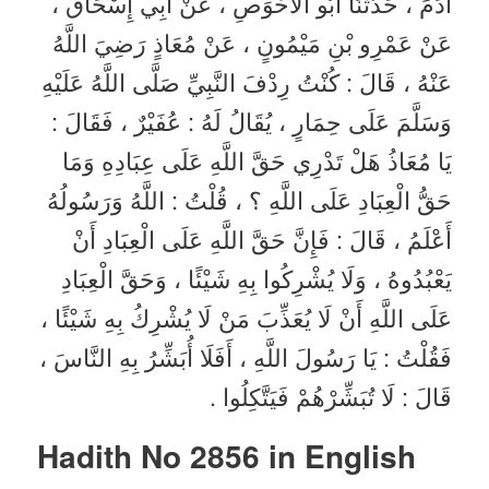
آدَمَ ، حَدَّثَنَا أَبُو الْأَحْوَصِ ، عَنْ أَبِي إِسْحَاقَ ،
عَنْ عَمْرِو بْنِ مَيْمُونٍ ، عَنْ مُعَاذٍ رَضِيَ اللَّهُ
عَنْهُ ، قَالَ : كُنْتُ رِدْفَ النَّبِيِّ صَلَّى اللَّهُ عَلَيْهِ
وَسَلَّمَ عَلَى حِمَارٍ ، يُقَالُ لَهُ : عُفَيْرٌ ، فَقَالَ :
يَا مُعَاذُ هَلْ تَدْرِي حَقَّ اللَّهِ عَلَى عِبَادِهِ وَمَا
حَقُّ الْعِبَادِ عَلَى اللَّهِ ؟ ، قُلْتُ : اللَّهُ وَرَسُولُهُ
أَعْلَمُ ، قَالَ : فَإِنَّ حَقَّ اللَّهِ عَلَى الْعِبَادِ أَنْ
يَعْبُدُوهُ ، وَلَا يُشْرِكُوا بِهِ شَيْئًا ، وَحَقَّ الْعِبَادِ
عَلَى اللَّهِ أَنْ لَا يُعَذِّبَ مَنْ لَا يُشْرِكُ بِهِ شَيْئًا ،
فَقُلْتُ : يَا رَسُولَ اللَّهِ ، أَفَلَا أُبَشِّرُ بِهِ النَّاسَ ،
قَالَ : لَا تُبَشِّرْهُمْ فَيَتَّكِلُوا .
Hadith No 2856 in English