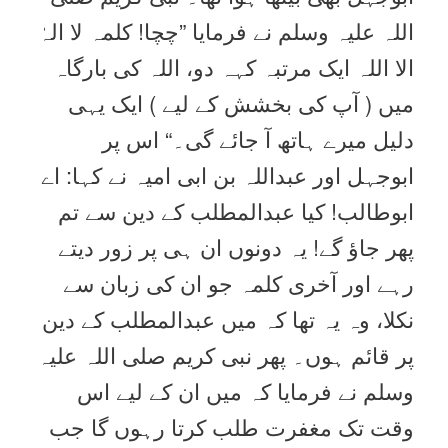
اللہ علیہ وسلم نے فرمایا ”چچا! کلمہ لا الہٰ
الا اللہ ایک مرتبہ کہہ دو، اللہ کی بارگاہ
میں ( آپ کی بخشش کے لیے ) ایک یہی
دلیل میرے ہاتھ آ جائے گی۔“ اس پر
ابوجہل اور عبداللہ بن ابی امیہ نے کہا: اے
ابوطالب! کیا عبدالمطلب کے دین سے تم
پھر جاؤ گے! یہ دونوں ان ہی پر زور دیتے
رہے اور آخری کلمہ جو ان کی زبان سے
نکلا، وہ یہ تھا کہ میں عبدالمطلب کے دین
پر قائم ہوں۔ پھر نبی کریم صلی اللہ علیہ
وسلم نے فرمایا کہ میں ان کے لیے اس
وقت تک مغفرت طلب کرتا رہوں گا جب