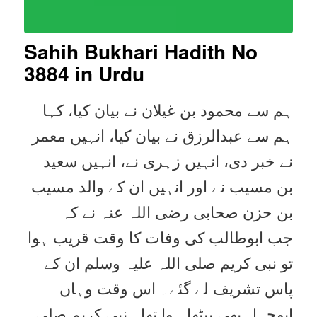
Sahih Bukhari Hadith No
3884
in Urdu
ہم سے محمود بن غیلان نے بیان کیا، کہا
ہم سے عبدالرزق نے بیان کیا، انہیں معمر
نے خبر دی، انہیں زہری نے، انہیں سعید
بن مسیب نے اور انہیں ان کے والد مسیب
بن حزن صحابی رضی اللہ عنہ نے کہ
جب ابوطالب کی وفات کا وقت قریب ہوا
تو نبی کریم صلی اللہ علیہ وسلم ان کے
پاس تشریف لے گئے۔ اس وقت وہاں
ابوجہل بھی بیٹھا ہوا تھا۔ نبی کریم صلی