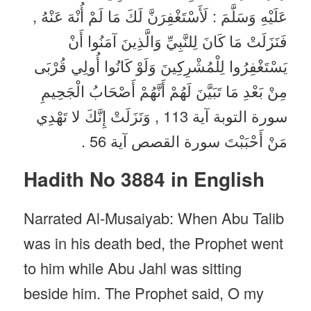
عَلَيْهِ وَسَلَّمَ : لَأَسْتَغْفِرَنَّ لَكَ مَا لَمْ أُنْهَ عَنْهُ ,
فَنَزَلَتْ مَا كَانَ لِلنَّبِيِّ وَالَّذِينَ آمَنُوا أَنْ
يَسْتَغْفِرُوا لِلْمُشْرِكِينَ وَلَوْ كَانُوا أُولِي قُرْبَى
مِنْ بَعْدِ مَا تَبَيَّنَ لَهُمْ أَنَّهُمْ أَصْحَابُ الْجَحِيمِ
سورة التوبة آية 113 , وَنَزَلَتْ إِنَّكَ لا تَهْدِي
مَنْ أَحْبَبْتَ سورة القصص آية 56 .
Hadith No 3884 in English
Narrated Al-Musaiyab: When Abu Talib
was in his death bed, the Prophet went
to him while Abu Jahl was sitting
beside him. The Prophet said, O my