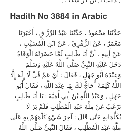
Hadith No 3884 in
Arabic
حَدَّثَنَا مَحْمُودٌ ، حَدَّثَنَا عَبْدُ الرَّزَّاقِ ، أَخْبَرَنَا
مَعْمَرٌ ، عَنْ الزُّهْرِيِّ ، عَنْ ابْنِ الْمُسَيَّبِ ،
عَنْ أَبِيهِ ، أَنَّ أَبَا طَالِبٍ لَمَّا حَضَرَتْهُ الْوَفَاةُ
دَخَلَ عَلَيْهِ النَّبِيُّ صَلَّى اللَّهُ عَلَيْهِ وَسَلَّمَ
وَعِنْدَهُ أَبُو جَهْلٍ ، فَقَالَ : أَيْ عَمِّ قُلْ لَا إِلَهَ إِلَّا
اللَّهُ كَلِمَةً أُحَاجُّ لَكَ بِهَا عِنْدَ اللَّهِ ، فَقَالَ أَبُو
جَهْلٍ , وَعَبْدُ اللَّهِ بْنُ أَبِي أُمَيَّةَ : يَا أَبَا طَالِبٍ
تَرْغَبُ عَنْ مِلَّةِ عَبْدِ الْمُطَّلِبِ فَلَمْ يَزَالَا
يُكَلِّمَانِهِ حَتَّى قَالَ : آخِرَ شَيْءٍ كَلَّمَهُمْ بِهِ عَلَى
مِلَّةِ عَبْدِ الْمُطَّلِبِ ، فَقَالَ النَّبِيُّ صَلَّى اللَّهُ