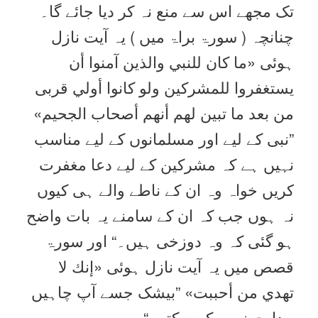
تک مجھے اس سے منع نہ کر دیا جائے گا۔
چنانچہ ( سورۃ براۃ میں ) یہ آیت نازل
ہوئی «ما كان للنبي والذين آمنوا أن
يستغفروا للمشركين ولو كانوا أولي قربى
من بعد ما تبين لهم أنهم أصحاب الجحيم‏»
”نبی کے لیے اور مسلمانوں کے لیے مناسب
نہیں ہے کہ مشرکین کے لیے دعا مغفرت
کریں خواہ وہ ان کے ناطے والے ہی کیوں
نہ ہوں جب کہ ان کے سامنے یہ بات واضح
ہو گئی کہ وہ دوزخی ہیں۔“ اور سورۃ
قصص میں یہ آیت نازل ہوئی «إنك لا
تهدي من أحببت‏» ”بیشک جسے آپ چاہیں
ہدایت نہیں کر سکتے۔“