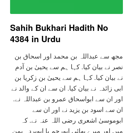
Sahih Bukhari Hadith No
4384
in Urdu
مجھ سے عبداللہ بن محمد اور اسحاق بن
نصر نے بیان کیا. کہا ہم سے یحییٰ بن آدم
نے بیان کیا. کہا ہم سے یحییٰ بن زکریا بن
ابی زائدہ نے بیان کیا. ان سے ان کے والد نے
اور ان سے ابواسحاق عمرو بن عبداللہ نے.
ان سے اسود بن یزید نے اور ان سے
ابوموسیٰ اشعری رضی اللہ عنہ نے. کہ
میں اور میرے بھائی ابورحم یا ابوبردہ یمن