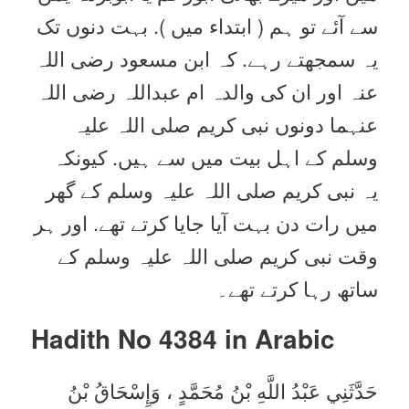
سے آئے تو ہم ( ابتداء میں ). بہت دنوں تک
یہ سمجھتے رہے. کہ ابن مسعود رضی اللہ
عنہ اور ان کی والدہ ام عبداللہ رضی اللہ
عنہما دونوں نبی کریم صلی اللہ علیہ
وسلم کے اہل بیت میں سے ہیں. کیونکہ
یہ نبی کریم صلی اللہ علیہ وسلم کے گھر
میں رات دن بہت آیا جایا کرتے تھے. اور ہر
وقت نبی کریم صلی اللہ علیہ وسلم کے
ساتھ رہا کرتے تھے۔
Hadith No 4384 in
Arabic
حَدَّثَنِي عَبْدُ اللَّهِ بْنُ مُحَمَّدٍ ، وَإِسْحَاقُ بْنُ