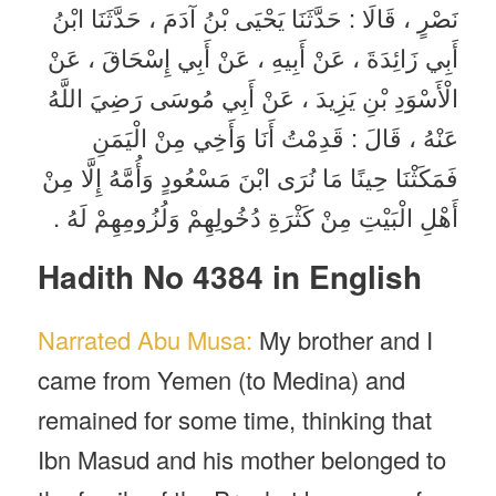
نَصْرٍ ، قَالَا : حَدَّثَنَا يَحْيَى بْنُ آدَمَ ، حَدَّثَنَا ابْنُ
أَبِي زَائِدَةَ ، عَنْ أَبِيهِ ، عَنْ أَبِي إِسْحَاقَ ، عَنْ
الْأَسْوَدِ بْنِ يَزِيدَ ، عَنْ أَبِي مُوسَى رَضِيَ اللَّهُ
عَنْهُ ، قَالَ : قَدِمْتُ أَنَا وَأَخِي مِنْ الْيَمَنِ
فَمَكَثْنَا حِينًا مَا نُرَى ابْنَ مَسْعُودٍ وَأُمَّهُ إِلَّا مِنْ
أَهْلِ الْبَيْتِ مِنْ كَثْرَةِ دُخُولِهِمْ وَلُزُومِهِمْ لَهُ .
Hadith No 4384 in English
Narrated Abu Musa:
My brother and I
came from Yemen (to Medina) and
remained for some time, thinking that
Ibn Masud and his mother belonged to