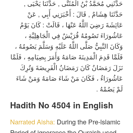
حَدَّثَنِي مُحَمَّدُ بْنُ الْمُثَنَّى , حَدَّثَنَا يَحْيَى ,
حَدَّثَنَا هِشَامٌ , قَالَ : أَخْبَرَنِي أَبِي , عَنْ
عَائِشَةَ رَضِيَ اللَّهُ عَنْهَا ، قَالَتْ : كَانَ يَوْمُ
عَاشُورَاءَ تَصُومُهُ قُرَيْشٌ فِي الْجَاهِلِيَّةِ ،
وَكَانَ النَّبِيُّ صَلَّى اللَّهُ عَلَيْهِ وَسَلَّمَ يَصُومُهُ ،
فَلَمَّا قَدِمَ الْمَدِينَةَ صَامَهُ وَأَمَرَ بِصِيَامِهِ ، فَلَمَّا
نَزَلَ رَمَضَانُ كَانَ رَمَضَانُ الْفَرِيضَةَ وَتُرِكَ
عَاشُورَاءُ ، فَكَانَ مَنْ شَاءَ صَامَهُ وَمَنْ شَاءَ
لَمْ يَصُمْهُ .
Hadith No 4504 in English
Narrated Aisha:
During the Pre-lslamic
Period of ignorance the Quraish used