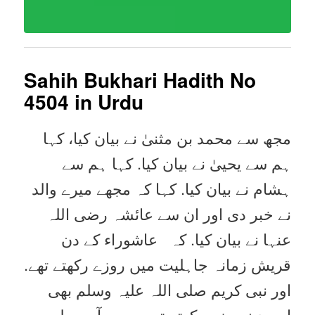
Sahih Bukhari Hadith No
4504
in Urdu
مجھ سے محمد بن مثنیٰ نے بیان کیا، کہا
ہم سے یحییٰ نے بیان کیا. کہا ہم سے
ہشام نے بیان کیا. کہا کہ مجھے میرے والد
نے خبر دی اور ان سے عائشہ رضی اللہ
عنہا نے بیان کیا. کہ عاشوراء کے دن
قریش زمانہ جاہلیت میں روزے رکھتے تھے.
اور نبی کریم صلی اللہ علیہ وسلم بھی
اس دن روزہ رکھتے تھے۔ جب آپ صلی