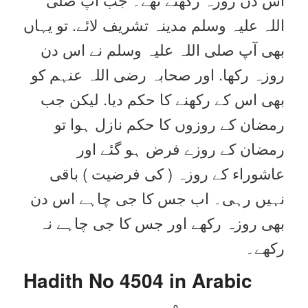
اللہ علیہ وسلم مدینہ تشریف لائے. تو یہاں
بھی آپ صلی اللہ علیہ وسلم نے اس دن
روزہ رکھا. اور صحابہ رضی اللہ عنہم کو
بھی اس کے رکھنے کا حکم دیا. لیکن جب
رمضان کے روزوں کا حکم نازل ہوا تو
رمضان کے روزے فرض ہو گئے اور
عاشوراء کے روزہ ( کی فرضیت ) باقی
نہیں رہی۔ اب جس کا جی چاہے اس دن
بھی روزہ رکھے اور جس کا جی چاہے نہ
رکھے۔
Hadith No 4504 in
Arabic