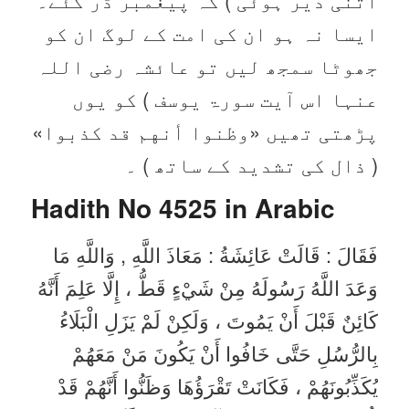
ایسا نہ ہو ان کی امت کے لوگ ان کو
جھوٹا سمجھ لیں تو عائشہ رضی اللہ
عنہا اس آیت سورۃ یوسف ) کو یوں
پڑھتی تھیں «وظنوا أنهم قد كذبوا‏»
( ذال کی تشدید کے ساتھ ) ۔
Hadith No 4525 in
Arabic
فَقَالَ : قَالَتْ عَائِشَةُ : مَعَاذَ اللَّهِ , وَاللَّهِ مَا
وَعَدَ اللَّهُ رَسُولَهُ مِنْ شَيْءٍ قَطُّ ، إِلَّا عَلِمَ أَنَّهُ
كَائِنٌ قَبْلَ أَنْ يَمُوتَ ، وَلَكِنْ لَمْ يَزَلِ الْبَلَاءُ
بِالرُّسُلِ حَتَّى خَافُوا أَنْ يَكُونَ مَنْ مَعَهُمْ
يُكَذِّبُونَهُمْ ، فَكَانَتْ تَقْرَؤُهَا وَظَنُّوا أَنَّهُمْ قَدْ