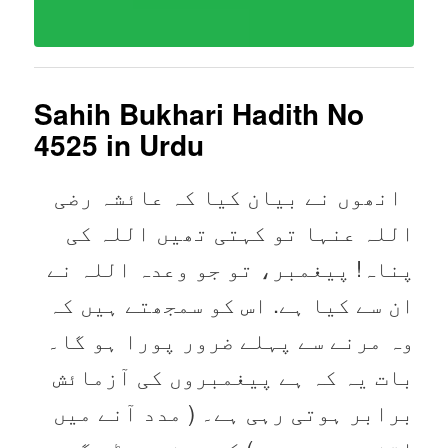
Sahih Bukhari Hadith No
4525
in Urdu
انھوں نے بیان کیا کہ عائشہ رضی
اللہ عنہا تو کہتی تھیں اللہ کی
پناہ! پیغمبر، تو جو وعدہ اللہ نے
ان سے کیا ہے. اس کو سمجھتے ہیں کہ
وہ مرنے سے پہلے ضرور پورا ہو گا۔
بات یہ کہ ہے پیغمبروں کی آزمائش
برابر ہوتی رہی ہے۔ ( مدد آنے میں
اتنی دیر ہوئی ) کہ پیغمبر ڈر گئے۔