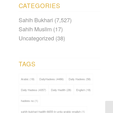
CATEGORIES
Sahih Bukhari
(7,527)
Sahih Muslim
(17)
Uncategorized
(38)
TAGS
Arabic
(18)
DailyHadees
(4486)
Daily Hadees
(58)
Daily Hadess
(4357)
Daily Hadith
(28)
English
(18)
hadees no
(1)
sahih-bukhari-hadith-6655-in-urdu-arabic-english
(1)