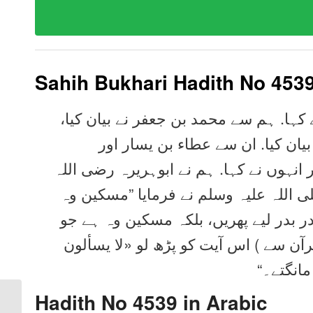
Sahih Bukhari Hadith No 453
ے کہا. ہم سے محمد بن جعفر نے بیان کیا
یان کیا. ان سے عطاء بن یسار اور
ر انہوں نے کہا. ہم نے ابوہریرہ رضی اللہ
ی اللہ علیہ وسلم نے فرمایا ”مسکین وہ
در بدر لیے پھریں، بلکہ مسکین وہ ہے جو
قرآن سے ) اس آیت کو پڑھ لو «لا يسألون
 مانگتے۔
Hadith No 4539 in
Arabic
Sahih Bukhari Hadith