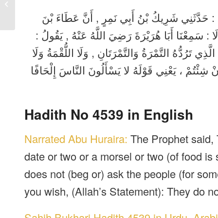
4538 in Urdu, Arabic,
English
لَ : حَدَّثَنِي شَرِيكُ بْنُ أَبِي نَمِرٍ , أَنَّ عَطَاءَ بْنَ
لَا : سَمِعْنَا أَبَا هُرَيْرَةَ رَضِيَ اللَّهُ عَنْهُ , يَقُولُ
ذِي تَرُدُّهُ التَّمْرَةُ وَالتَّمْرَتَانِ , وَلَا اللُّقْمَةُ وَلَا
ِنْ شِئْتُمْ ، يَعْنِي قَوْلَهُ لا يَسْأَلُونَ النَّاسَ إِلْحَافًا
Hadith No 4539 in English
Narrated Abu Huraira:
The Prophet said, 
date or two or a morsel or two (of food is
does not (beg or) ask the people (for some
you wish, (Allah’s Statement): They do not
Sahih Bukhari Hadith 4539 in Urdu, Arabi