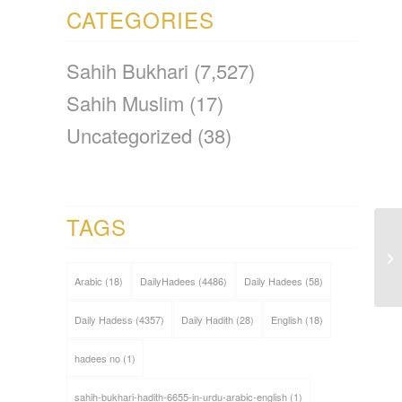
CATEGORIES
Sahih Bukhari
(7,527)
Sahih Muslim
(17)
Uncategorized
(38)
TAGS
Arabic
(18)
DailyHadees
(4486)
Daily Hadees
(58)
Daily Hadess
(4357)
Daily Hadith
(28)
English
(18)
hadees no
(1)
sahih-bukhari-hadith-6655-in-urdu-arabic-english
(1)