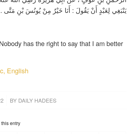
يَنْبَغِي لِعَبْدٍ أَنْ يَقُولَ : أَنَا خَيْرٌ مِنْ يُونُسَ بْنِ مَتَّى .
obody has the right to say that I am better
c, English
22
BY
DAILY HADEES
this entry