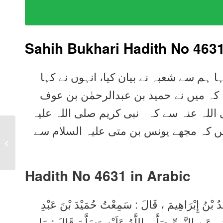
Sahih Bukhari Hadith No 463
ہا ہم سے شعبہ نے بیان کیا، انہوں نے کہا
ا کہ میں نے حمید بن عبدالرحمٰن بن عوف
 اللہ عنہ سے کہ نبی کریم صلی اللہ علیہ
ں کہ مجھے یونس بن متی علیہ السلام سے
Sahih Bukhari Hadith
4630 in Urdu, Arabic,
English
Hadith No 4631 in
Arabic
َعْدُ بْنُ إِبْرَاهِيمَ ، قَالَ : سَمِعْتُ حُمَيْدَ بْنَ عَبْدِ
 عَنِ النَّبِيِّ صَلَّى اللَّهُ عَلَيْهِ وَسَلَّمَ قَالَ : مَا