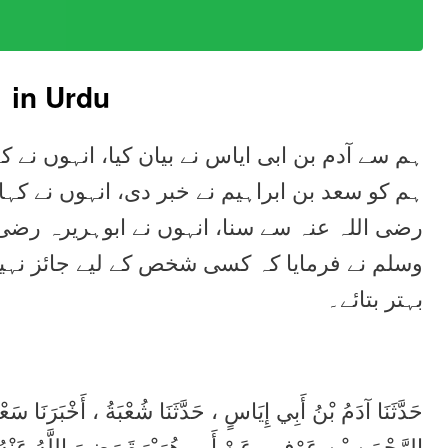
1
in Urdu
ہم سے آدم بن ابی ایاس نے بیان کیا، انہوں نے ک
ہم کو سعد بن ابراہیم نے خبر دی، انہوں نے کہ
رضی اللہ عنہ سے سنا، انہوں نے ابوہریرہ رضی
وسلم نے فرمایا کہ کسی شخص کے لیے جائز نہی
بہتر بتائے۔
حَدَّثَنَا آدَمُ بْنُ أَبِي إِيَاسٍ ، حَدَّثَنَا شُعْبَةُ ، أَخْبَرَنَا س
الرَّحْمَنِ بْنِ عَوْفٍ ، عَنْ أَبِي هُرَيْرَةَ رَضِيَ اللَّهُ عَنْهُ ،