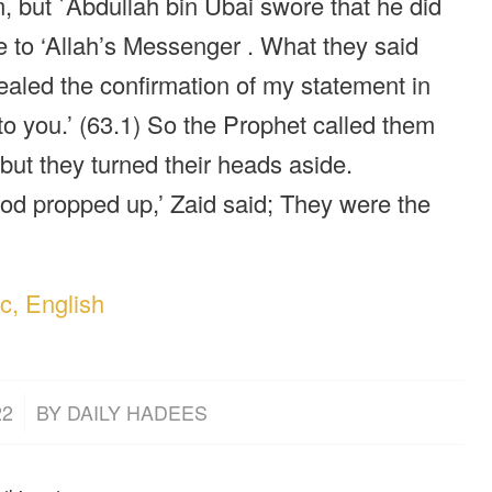
, but `Abdullah bin Ubai swore that he did
ie to ‘Allah’s Messenger . What they said
ealed the confirmation of my statement in
o you.’ (63.1) So the Prophet called them
 but they turned their heads aside.
ood propped up,’ Zaid said; They were the
c, English
22
BY
DAILY HADEES