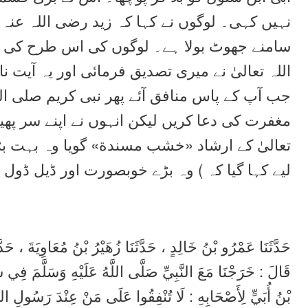
نہیں کہی۔ لوگوں نے کہا کہ زید رضی اللہ عنہ 
سامنے جھوٹ بولا ہے۔ لوگوں کی اس طرح کی بات
اللہ تعالیٰ نے میری تصدیق فرمائی اور یہ آیت نا
جب آپ کے پاس منافق آئے پھر نبی کریم صلی اللہ 
مغفرت کی دعا کریں لیکن انہوں نے اپنے سر پھیر 
تعالیٰ کے ارشاد «خشب مسندة‏» گویا وہ بہت ب
لیے کہا گیا کہ ) وہ بڑے خوبصورت اور ڈیل ڈول
حَدَّثَنَا عَمْرُو بْنُ خَالِدٍ ، حَدَّثَنَا زُهَيْرُ بْنُ مُعَاوِيَةَ ، ،
قَالَ : خَرَجْنَا مَعَ النَّبِيِّ صَلَّى اللَّهُ عَلَيْهِ وَسَلَّمَ فِي
بْنُ أُبَيٍّ لِأَصْحَابِهِ : لَا تُنْفِقُوا عَلَى مَنْ عِنْدَ رَسُولِ الل