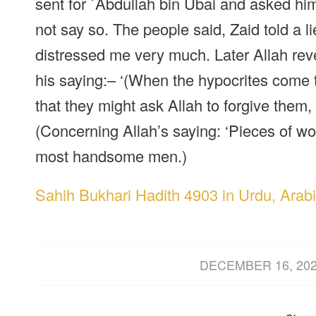
sent for `Abdullah bin Ubai and asked him
not say so. The people said, Zaid told a l
distressed me very much. Later Allah rev
his saying:– ‘(When the hypocrites come t
that they might ask Allah to forgive them,
(Concerning Allah’s saying: ‘Pieces of w
most handsome men.)
Sahih Bukhari Hadith 4903 in Urdu, Arabi
/
DECEMBER 16, 20