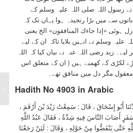
نے رسول اللہ صلی اللہ علیہ وسلم کے
وں سے میں بڑا رنجیدہ ہوا یہاں تک کہ
زل ہوئی «إذا جاءك المنافقون‏» الخ یعنی
علیہ وسلم نے انہیں بلایا تاکہ ان کے لیے
لیے۔ زید رضی اللہ عنہ نے بیان کیا کہ اللہ
ڑے لکڑی کے کھمبے ہیں ( ان کے متعلق اس
 معقول مگر دل میں منافق تھے۔
Sahih Bukhari Hadith
Hadith No 4903 in
Arabic
4902 in Urdu, Arabic,
English
 حَدَّثَنَا أَبُو إِسْحَاقَ ، قَالَ : سَمِعْتُ زَيْدَ بْنَ أَرْقَمَ
 سَفَرٍ أَصَابَ النَّاسَ فِيهِ شِدَّةٌ ، فَقَالَ عَبْدُ اللَّهِ
َّهِ حَتَّى يَنْفَضُّوا مِنْ حَوْلِهِ ، وَقَالَ : لَئِنْ رَجَعْنَا