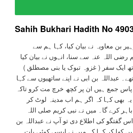
Sahih Bukhari Hadith No 490
یر بن معاویہ نے بیان کیا، کہا ہم سے
م رضی اللہ عنہ سے سنا، انہوں نے بیان کیا
تھ ایک سفر ( غزوہ تبوک یا بنی مصطلق
ے۔ عبداللہ بن ابی نے اپنے ساتھیوں سے کہا
 پاس جمع ہیں ان پر کچھ خرچ مت کرو تاکہ
ہ بھی کہا کہ اگر ہم اب مدینہ لوٹ کر
باہر کرے گا۔ میں نے نبی کریم صلی اللہ
 گفتگو کی اطلاع دی تو آپ نے عبداللہ بن
یں کھا کر کہا کہ میں نے ایسی کوئی بات