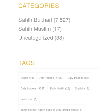
CATEGORIES
Sahih Bukhari
(7,527)
Sahih Muslim
(17)
Uncategorized
(38)
TAGS
Arabic
(18)
DailyHadees
(4486)
Daily Hadees
(58)
Daily Hadess
(4357)
Daily Hadith
(28)
English
(18)
hadees no
(1)
sahih-bukhari-hadith-6655-in-urdu-arabic-english
(1)