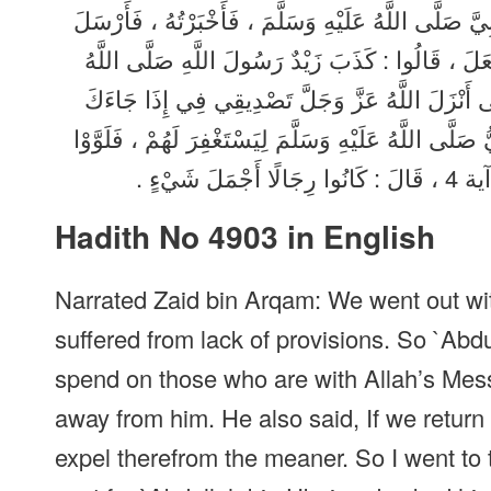
َّبِيَّ صَلَّى اللَّهُ عَلَيْهِ وَسَلَّمَ ، فَأَخْبَرْتُهُ ، فَأَرْسَلَ
 فَعَلَ ، قَالُوا : كَذَبَ زَيْدٌ رَسُولَ اللَّهِ صَلَّى اللَّهُ
ى أَنْزَلَ اللَّهُ عَزَّ وَجَلَّ تَصْدِيقِي فِي إِذَا جَاءَكَ
 1 ، فَدَعَاهُمُ النَّبِيُّ صَلَّى اللَّهُ عَلَيْهِ وَسَلَّمَ لِيَسْتَغْفِرَ لَهُمْ ، فَلَوَّوْا
 شَيْءٍ
Hadith No 4903 in English
Narrated Zaid bin Arqam: We went out wit
suffered from lack of provisions. So `Abd
spend on those who are with Allah’s Mes
away from him. He also said, If we return
expel therefrom the meaner. So I went to 