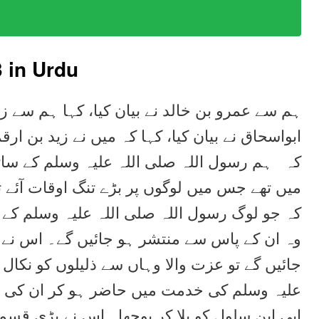
3
in Urdu
ہم سے عمرو بن خالد نے بیان کیا، کہا ہم سے زہ
ابواسحاق نے بیان کیا، کہا کہ میں نے زید بن ارق
کہ ہم رسول اللہ صلی اللہ علیہ وسلم کے سا )
میں تھے جس میں لوگوں پر بڑے تنگ اوقات آئے تھ
کہ جو لوگ رسول اللہ صلی اللہ علیہ وسلم کے
وہ ان کے پاس سے منتشر ہو جائیں گے۔ اس نے ی
جائیں گے تو عزت والا وہاں سے ذلیلوں کو نکال 
علیہ وسلم کی خدمت میں حاضر ہو کر ان کی اس
ابی ابن سلول کو بلا کر پوچھا۔ اس نے بڑی قسم