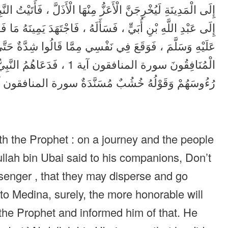
إِلَى الْمَدِينَةِ لَيُخْرِجَنَّ الْأَعَزُّ مِنْهَا الْأَذَلَّ ، فَأَتَيْتُ الن
إِلَى عَبْدِ اللَّهِ بْنِ أُبَيٍّ ، فَسَأَلَهُ ، فَاجْتَهَدَ يَمِينَهُ مَا
عَلَيْهِ وَسَلَّمَ ، فَوَقَعَ فِي نَفْسِي مِمَّا قَالُوا شِدَّةٌ حَتَّ
الْمُنَافِقُونَ سورة المنافقون آية
رُءُوسَهُمْ وَقَوْلُهُ خُشُبٌ مُسَنَّدَةٌ سورة المنافقون آية 4 ، قَالَ : كَانُوا رِجَالًا أَجْمَلَ .
h the Prophet : on a journey and the people
ullah bin Ubai said to his companions, Don’t
senger , that they may disperse and go
 to Medina, surely, the more honorable will
the Prophet and informed him of that. He