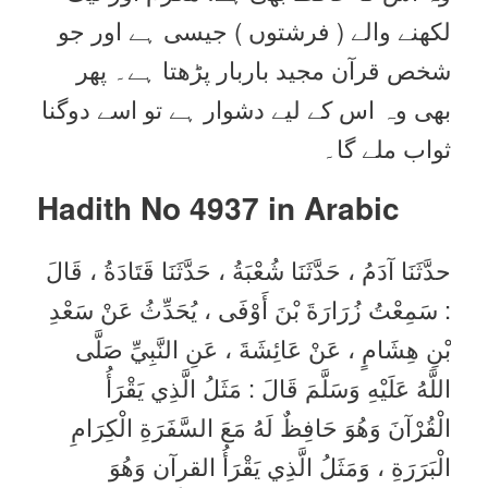
لکھنے والے ( فرشتوں ) جیسی ہے اور جو
شخص قرآن مجید باربار پڑھتا ہے۔ پھر
بھی وہ اس کے لیے دشوار ہے تو اسے دوگنا
ثواب ملے گا۔
Hadith No 4937 in
Arabic
حدَّثَنَا آدَمُ ، حَدَّثَنَا شُعْبَةُ ، حَدَّثَنَا قَتَادَةُ ، قَالَ
: سَمِعْتُ زُرَارَةَ بْنَ أَوْفَى ، يُحَدِّثُ عَنْ سَعْدِ
بْنِ هِشَامٍ ، عَنْ عَائِشَةَ ، عَنِ النَّبِيِّ صَلَّى
اللَّهُ عَلَيْهِ وَسَلَّمَ قَالَ : مَثَلُ الَّذِي يَقْرَأُ
الْقُرْآنَ وَهُوَ حَافِظٌ لَهُ مَعَ السَّفَرَةِ الْكِرَامِ
الْبَرَرَةِ ، وَمَثَلُ الَّذِي يَقْرَأُ القرآن وَهُوَ