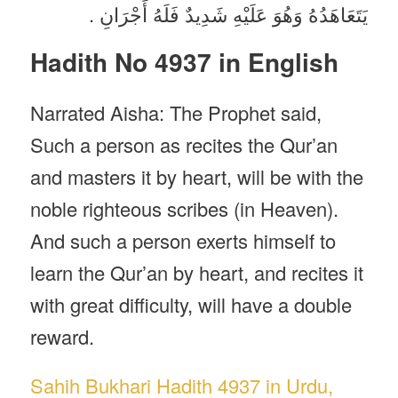
يَتَعَاهَدُهُ وَهُوَ عَلَيْهِ شَدِيدٌ فَلَهُ أَجْرَانِ .
Hadith No 4937 in English
Narrated Aisha: The Prophet said,
Such a person as recites the Qur’an
and masters it by heart, will be with the
noble righteous scribes (in Heaven).
And such a person exerts himself to
learn the Qur’an by heart, and recites it
with great difficulty, will have a double
reward.
Sahih Bukhari Hadith 4937 in Urdu,