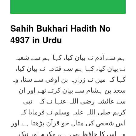
Sahih Bukhari Hadith No
4937
in Urdu
ہم سے آدم نے بیان کیا، کہا ہم سے شعبہ
نے بیان کیا، کہا ہم سے قتادہ نے بیان کیا،
کہا کہ میں نے زرارہ بن اوفی سے سنا، وہ
سعد بن ہشام سے بیان کرتے تھے اور ان
سے عائشہ رضی اللہ عنہا نے کہ نبی
کریم صلی اللہ علیہ وسلم نے فرمایا کہ
اس شخص کی مثال جو قرآن پڑھتا ہے اور
وہ اس کا حافظ بھی ہے، مکرم اور نیک