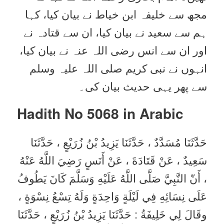
مجھ سے خلیفہ ابن خیاط نے بیان کیا، کہا
ہم سے سعید نے بیان کیا، ان سے قتادہ نے
اور ان سے انس رضی اللہ عنہ نے بیان کیا،
انہوں نے نبی کریم صلی اللہ علیہ وسلم
سے پھر یہی حدیث بیان کی۔
Hadith No 5068 in
Arabic
حَدَّثَنَا مُسَدَّدٌ ، حَدَّثَنَا يَزِيدُ بْنُ زُرَيْعٍ ، حَدَّثَنَا
سَعِيدٌ ، عَنْ قَتَادَةَ ، عَنْ أَنَسٍ رَضِيَ اللَّهُ عَنْهُ
، أَنّ النَّبِيَّ صَلَّى اللَّهُ عَلَيْهِ وَسَلَّمَ كَانَ يَطُوفُ
عَلَى نِسَائِهِ فِي لَيْلَةٍ وَاحِدَةٍ وَلَهُ تِسْعُ نِسْوَةٍ ،
وقَالَ لِي خَلِيفَةُ : حَدَّثَنَا يَزِيدُ بْنُ زُرَيْعٍ ، حَدَّثَنَا