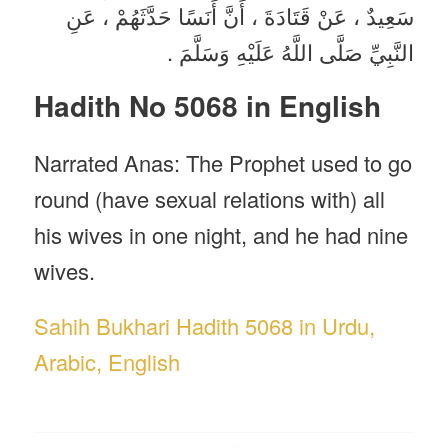
سَعِيدٌ ، عَنْ قَتَادَةَ ، أَنَّ أَنَسًا حَدَّثَهُمْ ، عَنِ
النَّبِيِّ صَلَّى اللَّهُ عَلَيْهِ وَسَلَّمَ .
Hadith No 5068 in English
Narrated Anas: The Prophet used to go
round (have sexual relations with) all
his wives in one night, and he had nine
wives.
Sahih Bukhari Hadith 5068 in Urdu,
Arabic, English