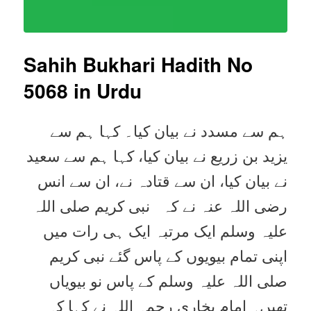
Sahih Bukhari Hadith No
5068
in Urdu
ہم سے مسدد نے بیان کیا۔ کہا ہم سے
یزید بن زریع نے بیان کیا، کہا ہم سے سعید
نے بیان کیا، ان سے قتادہ نے، ان سے انس
رضی اللہ عنہ نے کہ نبی کریم صلی اللہ
علیہ وسلم ایک مرتبہ ایک ہی رات میں
اپنی تمام بیویوں کے پاس گئے نبی کریم
صلی اللہ علیہ وسلم کے پاس نو بیویاں
تھیں۔ امام بخاری رحمہ اللہ نے کہا کہ