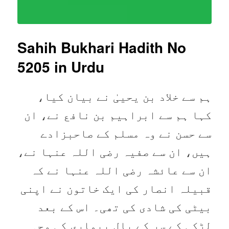
Sahih Bukhari Hadith No
5205
in Urdu
ہم سے خلاد بن یحییٰ نے بیان کیا،
کہا ہم سے ابراہیم بن نافع نے، ان
سے حسن نے وہ مسلم کے صاحبزادے
ہیں، ان سے صفیہ رضی اللہ عنہا نے،
ان سے عائشہ رضی اللہ عنہا نے کہ
قبیلہ انصار کی ایک خاتون نے اپنی
بیٹی کی شادی کی تھی۔ اس کے بعد
لڑکی کے سر کے بال بیماری کی وجہ