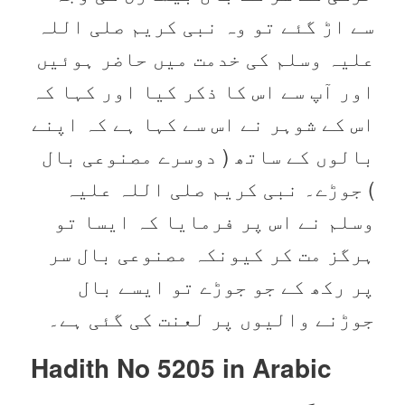
سے اڑ گئے تو وہ نبی کریم صلی اللہ
علیہ وسلم کی خدمت میں حاضر ہوئیں
اور آپ سے اس کا ذکر کیا اور کہا کہ
اس کے شوہر نے اس سے کہا ہے کہ اپنے
بالوں کے ساتھ ( دوسرے مصنوعی بال
) جوڑے۔ نبی کریم صلی اللہ علیہ
وسلم نے اس پر فرمایا کہ ایسا تو
ہرگز مت کر کیونکہ مصنوعی بال سر
پر رکھ کے جو جوڑے تو ایسے بال
جوڑنے والیوں پر لعنت کی گئی ہے۔
Hadith No 5205 in
Arabic