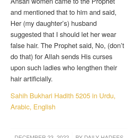
Ansari women came to the Prophet
and mentioned that to him and said,
Her (my daughter’s) husband
suggested that I should let her wear
false hair. The Prophet said, No, (don’t
do that) for Allah sends His curses
upon such ladies who lengthen their
hair artificially.
Sahih Bukhari Hadith 5205 in Urdu,
Arabic, English
/
DECEMBER 23, 2022
BY
DAILY HADEES