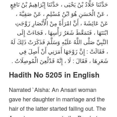
حَدَّثَنَا خَلَّادُ بْنُ يَحْيَى ، حَدَّثَنَا إِبْرَاهِيمُ بْنُ نَافِعٍ
، عَنْ الْحَسَنِ هُوَ ابْنُ مُسْلِمٍ ، عَنْ صَفِيَّةَ ،
عَنْ عَائِشَةَ ، أَنَّ امْرَأَةً مِنْ الْأَنْصَارِ زَوَّجَتِ
ابْنَتَهَا ، فَتَمَعَّطَ شَعَرُ رَأْسِهَا ، فَجَاءَتْ إِلَى
النَّبِيِّ صَلَّى اللَّهُ عَلَيْهِ وَسَلَّمَ فَذَكَرَتْ ذَلِكَ لَهُ
، فَقَالَتْ : إِنَّ زَوْجَهَا أَمَرَنِي أَنْ أَصِلَ فِي
شَعَرِهَا ، فَقَالَ : لَا ، إِنَّهُ قَدْلُعِنَ الْمُوصِلَاتُ .
Hadith No 5205 in English
Narrated `Aisha: An Ansari woman
gave her daughter in marriage and the
hair of the latter started falling out. The