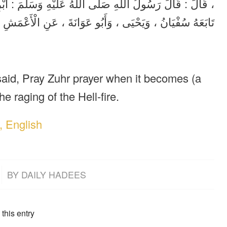
قَالَ : قَالَ رَسُولُ اللَّهِ صَلَّى اللَّهُ عَلَيْهِ وَسَلَّمَ : أَبْرِ ،
تَابَعَهُ سُفْيَانُ ، وَيَحْيَى ، وَأَبُو عَوَانَةَ ، عَنِ الْأَعْمَش .
said, Pray Zuhr prayer when it becomes (a
he raging of the Hell-fire.
, English
BY
DAILY HADEES
this entry