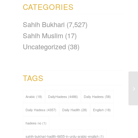
CATEGORIES
Sahih Bukhari
(7,527)
Sahih Muslim
(17)
Uncategorized
(38)
TAGS
Arabic
(18)
DailyHadees
(4486)
Daily Hadees
(58)
Daily Hadess
(4357)
Daily Hadith
(28)
English
(18)
hadees no
(1)
sahih-bukhari-hadith-6655-in-urdu-arabic-english
(1)