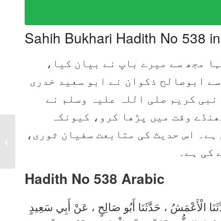
Sahih Bukhari Hadith No 538 i
کہا مجھ سے میرے باپ نے بیان کیا
سے ابوصالح ذکوان نے ابو سعید خدری
نبی کریم صلی اللہ علیہ وسلم نے
ٹھنڈے وقت میں پڑھا کرو، کیونکہ
ی ہے۔ اس حدیث کی متابعت سفیان ثوری
Sahih Bukhari Hadith
537 in Urdu, Arabic,
 کی ہے۔
English
Hadith No 538
Arabic
ثَنَا الْأَعْمَشُ ، حَدَّثَنَا أَبُو صَالِحٍ ، عَنْ أَبِي سَعِيدٍ