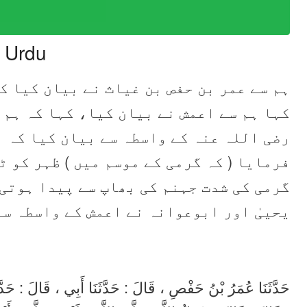
n Urdu
ہم سے عمر بن حفص بن غیاث نے بیان کیا ،
کہا ہم سے اعمش نے بیان کیا، کہا کہ ہم 
رضی اللہ عنہ کے واسطہ سے بیان کیا کہ 
فرمایا ( کہ گرمی کے موسم میں ) ظہر کو 
گرمی کی شدت جہنم کی بھاپ سے پیدا ہوت،
یحییٰ اور ابوعوانہ نے اعمش کے واسطہ سے
حَدَّثَنَا عُمَرُ بْنُ حَفْصِ ، قَالَ : حَدَّثَنَا أَبِي ، قَالَ : حَدَّ