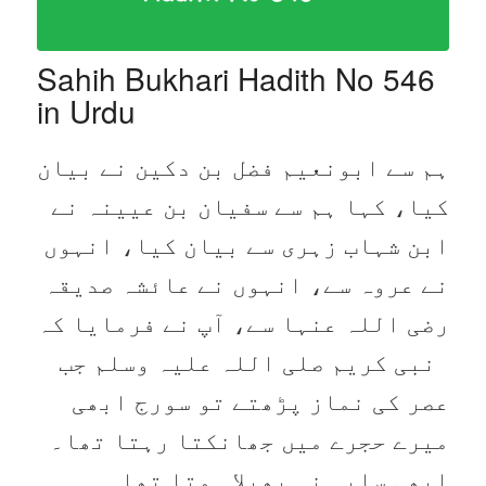
Sahih Bukhari Hadith No 546
in Urdu
ہم سے ابونعیم فضل بن دکین نے بیان
کیا، کہا ہم سے سفیان بن عیینہ نے
ابن شہاب زہری سے بیان کیا، انہوں
نے عروہ سے، انہوں نے عائشہ صدیقہ
رضی اللہ عنہا سے، آپ نے فرمایا کہ
نبی کریم صلی اللہ علیہ وسلم جب
عصر کی نماز پڑھتے تو سورج ابھی
میرے حجرے میں جھانکتا رہتا تھا۔
ابھی سایہ نہ پھیلا ہوتا تھا۔