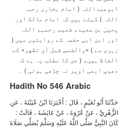
ابوعبداللہ ( امام بخاری رحمہ
اللہ ) کہتے ہیں کہ امام مالک اور
یحییٰ بن سعید، شعیب رحمہم اللہ
اور ابن ابی حفصہ کے روایتوں میں (
زہری سے ) «والشمس قبل أن تظهر‏» کے
الفاظ ہیں، ( جن کا مطلب یہ ہے کہ
دھوپ ابھی اوپر نہ چڑھی ہوتی ) ۔
Hadith No 546
Arabic
حَدَّثَنَا أَبُو نُعَيْمٍ ، قَالَ : أَخْبَرَنَا ابْنُ عُيَيْنَةَ ، عَنِ
الزُّهْرِيِّ ، عَنْ عُرْوَةَ ، عَنْ عَائِشَةَ ، قَالَتْ :
كَانَ النَّبِيُّ صَلَّى اللَّهُ عَلَيْهِ وَسَلَّمَ يُصَلِّي صَلَاةَ