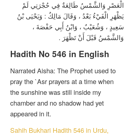
الْعَصْرِ وَالشَّمْسُ طَالِعَةٌ فِي حُجْرَتِي لَمْ
يَظْهَرِ الْفَيْءُ بَعْدُ ، وَقَالَ مَالِكٌ : وَيَحْيَى بْنُ
سَعِيدٍ ، وَشُعَيْبٌ ، وَابْنُ أَبِي حَفْصَةَ ،
وَالشَّمْسُ قَبْلَ أَنْ تَظْهَرَ .
Hadith No 546 in English
Narrated Aisha: The Prophet used to
pray the `Asr prayers at a time when
the sunshine was still inside my
chamber and no shadow had yet
appeared in it.
Sahih Bukhari Hadith 546 in Urdu,