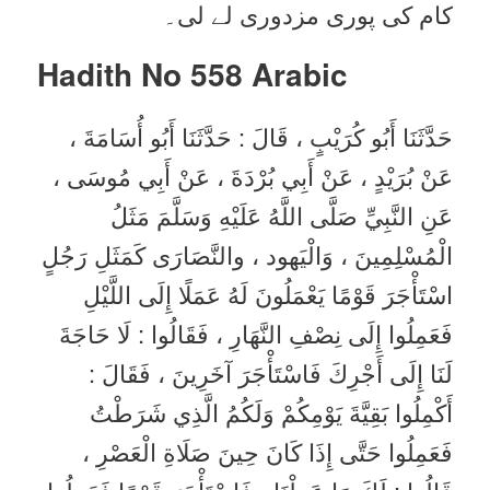
کام کی پوری مزدوری لے لی۔
Hadith No 558
Arabic
حَدَّثَنَا أَبُو كُرَيْبٍ ، قَالَ : حَدَّثَنَا أَبُو أُسَامَةَ ،
عَنْ بُرَيْدٍ ، عَنْ أَبِي بُرْدَةَ ، عَنْ أَبِي مُوسَى ،
عَنِ النَّبِيِّ صَلَّى اللَّهُ عَلَيْهِ وَسَلَّمَ مَثَلُ
الْمُسْلِمِينَ ، وَالْيَهود ، والنَّصَارَى كَمَثَلِ رَجُلٍ
اسْتَأْجَرَ قَوْمًا يَعْمَلُونَ لَهُ عَمَلًا إِلَى اللَّيْلِ
فَعَمِلُوا إِلَى نِصْفِ النَّهَارِ ، فَقَالُوا : لَا حَاجَةَ
لَنَا إِلَى أَجْرِكَ فَاسْتَأْجَرَ آخَرِينَ ، فَقَالَ :
أَكْمِلُوا بَقِيَّةَ يَوْمِكُمْ وَلَكُمُ الَّذِي شَرَطْتُ
فَعَمِلُوا حَتَّى إِذَا كَانَ حِينَ صَلَاةِ الْعَصْرِ ،