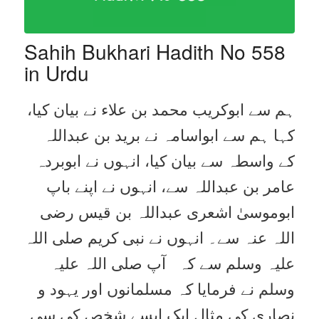
Sahih Bukhari Hadith No 558
in Urdu
ہم سے ابوکریب محمد بن علاء نے بیان کیا،
کہا ہم سے ابواسامہ نے برید بن عبداللہ
کے واسطہ سے بیان کیا، انہوں نے ابوبردہ
عامر بن عبداللہ سے، انہوں نے اپنے باپ
ابوموسیٰ اشعری عبداللہ بن قیس رضی
اللہ عنہ سے۔ انہوں نے نبی کریم صلی اللہ
علیہ وسلم سے کہ آپ صلی اللہ علیہ
وسلم نے فرمایا کہ مسلمانوں اور یہود و
نصاری کی مثال ایک ایسے شخص کی سی