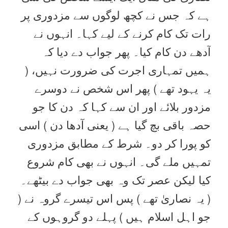
ہے کہ جس نے کچھ لوگوں سے مزدوری پر
رات تک کام کرنے کے لیے کہا۔ انہوں نے
آدھے دن کام کیا۔ پھر جواب دے دیا کہ
ہمیں تمہاری اجرت کی ضرورت نہیں، (
یہ یہود تھے ) پھر اس شخص نے دوسرے
مزدور بلائے اور ان سے کہا کہ دن کا جو
حصہ باقی بچ گیا ہے ( یعنی آدھا دن ) اسی
کو پورا کر دو۔ شرط کے مطابق مزدوری
تمہیں ملے گی۔ انہوں نے بھی کام شروع
کیا لیکن عصر تک وہ بھی جواب دے بیٹھے۔
( یہ نصاریٰ تھے ) پس اس تیسرے گروہ نے (
جو اہل اسلام ہیں ) پہلے دو گروہوں کے