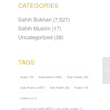
CATEGORIES
Sahih Bukhari
(7,527)
Sahih Muslim
(17)
Uncategorized
(38)
TAGS
Arabic
(18)
DailyHadees
(4486)
Daily Hadees
(58)
Daily Hadess
(4357)
Daily Hadith
(28)
English
(18)
hadees no
(1)
sahih-bukhari-hadith-6655-in-urdu-arabic-english
(1)