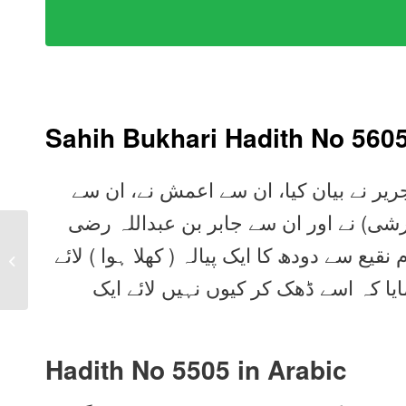
Sahih Bukhari Hadith No 560
ریر نے بیان کیا، ان سے اعمش نے، ان سے
رشی) نے اور ان سے جابر بن عبداللہ رضی
Sahih Bukhari Hadith
قیع سے دودھ کا ایک پیالہ ( کھلا ہوا ) لائے
5604 in Urdu, Arabic,
English
یا کہ اسے ڈھک کر کیوں نہیں لائے ایک
Hadith No 5505 in
Arabic