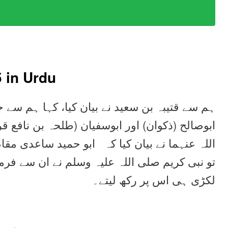
5
in Urdu
ہم سے قتیبہ بن سعید نے بیان کیا، کہا ہم سے ج
ابوصالح (ذکوان) اور ابوسفیان (طلحہ بن نافع ق
اللہ عنہما نے بیان کیا کہ ابو حمید ساعدی مقام ن
تو نبی کریم صلی اللہ علیہ وسلم نے ان سے فرما
لکڑی ہی اس پر رکھ لیتے۔