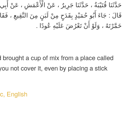
حَدَّثَنَا قُتَيْبَةُ ، حَدَّثَنَا جَرِيرٌ ، عَنْ الْأَعْمَشِ ، عَنْ أَ ،
قَالَ : جَاءَ أَبُو حُمَيْدٍ بِقَدَحٍ مِنْ لَبَنٍ مِنَ النَّقِيعِ ، فَقَالَ
خَمَّرْتَهُ ، وَلَوْ أَنْ تَعْرُضَ عَلَيْهِ عُودًا .
 brought a cup of mix from a place called
you not cover it, even by placing a stick
c, English