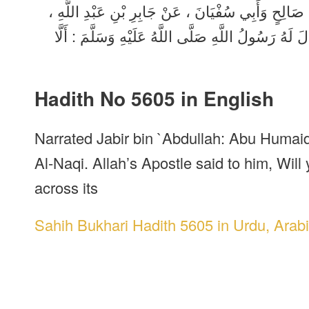
بِي صَالِحٍ وَأَبِي سُفْيَانَ ، عَنْ جَابِرِ بْنِ عَبْدِ اللَّهِ
 لَهُ رَسُولُ اللَّهِ صَلَّى اللَّهُ عَلَيْهِ وَسَلَّمَ : أَلَّا
Hadith No 5605 in English
Narrated Jabir bin `Abdullah: Abu Humaid
Al-Naqi. Allah’s Apostle said to him, Will 
across its
Sahih Bukhari Hadith 5605 in Urdu, Arabi