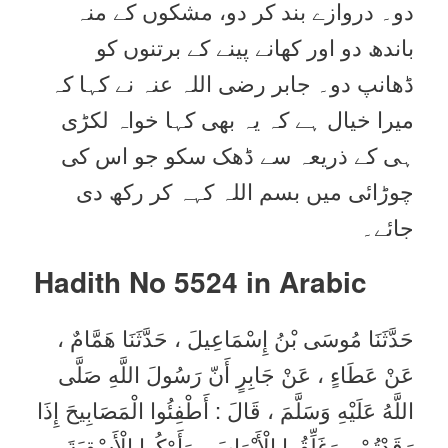
دو۔ دروازے بند کر دو، مشکوں کے منہ
باندھ دو اور کھانے پینے کے برتنوں کو
ڈھانپ دو۔ جابر رضی اللہ عنہ نے کہا کہ
میرا خیال ہے کہ یہ بھی کہا خواہ لکڑی
ہی کے ذریعہ سے ڈھک سکو جو اس کی
چوڑائی میں بسم اللہ کہہ کر رکھ دی
جائے۔
Hadith No 5524 in
Arabic
حَدَّثَنَا مُوسَى بْنُ إِسْمَاعِيلَ ، حَدَّثَنَا هَمَّامٌ ،
عَنْ عَطَاءٍ ، عَنْ جَابِرٍ أَنّ رَسُولَ اللَّهِ صَلَّى
اللَّهُ عَلَيْهِ وَسَلَّمَ ، قَالَ : أَطْفِئُوا الْمَصَابِيحَ إِذَا
رَقَدْتُمْ ، وَغَلِّقُوا الْأَبْوَابَ ، وَأَوْكُوا الْأَسْقِيَةَ ،