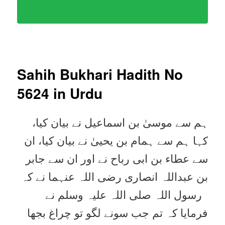
Sahih Bukhari Hadith No
5624
in Urdu
ہم سے موسیٰ بن اسماعیل نے بیان کیا،
کہا ہم سے ہمام بن یحییٰ نے بیان کیا، ان
سے عطاء بن ابی رباح نے اور ان سے جابر
بن عبداللہ انصاری رضی اللہ عنہما نے کہ
رسول اللہ صلی اللہ علیہ وسلم نے
فرمایا کہ تم جب سونے لگو تو چراغ بجھا