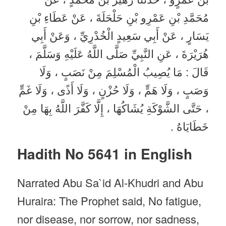
مُحَمَّدِ بْنِ عَمْرِو بْنِ حَلْحَلَةَ ، عَنْ عَطَاءِ بْنِ
يَسَارٍ ، عَنْ أَبِي سَعِيدٍ الْخُدْرِيِّ ، وَعَنْ أَبِي
هُرَيْرَةَ ، عَنِ النَّبِيِّ صَلَّى اللَّهُ عَلَيْهِ وَسَلَّمَ ،
قَالَ : مَا يُصِيبُ الْمُسْلِمَ مِنْ نَصَبٍ ، وَلَا
وَصَبٍ ، وَلَا هَمٍّ ، وَلَا حُزْنٍ ، وَلَا أَذًى ، وَلَا غَمٍّ
، حَتَّى الشَّوْكَةِ يُشَاكُهَا ، إِلَّا كَفَّرَ اللَّهُ بِهَا مِنْ
خَطَايَاهُ .
Hadith No 5641 in English
Narrated Abu Sa`id Al-Khudri and Abu
Huraira: The Prophet said, No fatigue,
nor disease, nor sorrow, nor sadness,