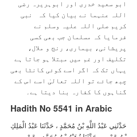
ابو سعید خدری اور ابوہریرہ رضی
اللہ عنہما نے بیان کیا کہ نبی
کریم صلی اللہ علیہ وسلم نے
فرمایا کہ مسلمان جب بھی کسی
پریشانی، بیماری، رنج و ملال،
تکلیف اور غم میں مبتلا ہو جاتا ہے
یہاں تک کہ اگر اسے کوئی کانٹا بھی
چبھ جائے تو اللہ تعالیٰ اسے اس کے
گناہوں کا کفارہ بنا دیتا ہے۔
Hadith No 5541 in
Arabic
حَدَّثَنِي عَبْدُ اللَّهِ بْنُ مُحَمَّدٍ ، حَدَّثَنَا عَبْدُ الْمَلِكِ
بْنُ عَمْرٍو ، حَدَّثَنَا زُهَيْرُ بْنُ مُحَمَّدٍ ، عَنْ