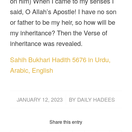
on him) When I came to my senses I
said, O Allah’s Apostle! I have no son
or father to be my heir, so how will be
my inheritance? Then the Verse of
inheritance was revealed.
Sahih Bukhari Hadith 5676 in Urdu,
Arabic, English
/
JANUARY 12, 2023
BY
DAILY HADEES
Share this entry