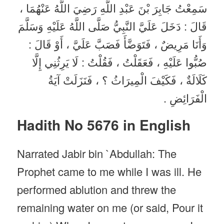
سَمِعْتُ جَابِرَ بْنَ عَبْدِ اللَّهِ رَضِيَ اللَّهُ عَنْهُمَا ،
قَالَ : دَخَلَ عَلَيَّ النَّبِيُّ صَلَّى اللَّهُ عَلَيْهِ وَسَلَّمَ
وَأَنَا مَرِيضٌ ، فَتَوَضَّأَ فَصَبَّ عَلَيَّ ، أَوْ قَالَ :
صُبُّوا عَلَيْهِ ، فَعَقَلْتُ ، فَقُلْتُ : لَا يَرِثُنِي إِلَّا
كَلَالَةٌ ، فَكَيْفَ الْمِيرَاثُ ؟ ، فَنَزَلَتْ آيَةُ
الْفَرَائِضِ .
Hadith No 5676 in English
Narrated Jabir bin `Abdullah: The
Prophet came to me while I was ill. He
performed ablution and threw the
remaining water on me (or said, Pour it