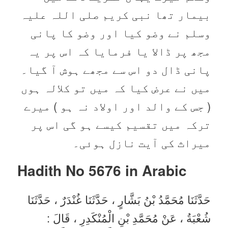
بیمار تھا نبی کریم صلی اللہ علیہ
وسلم نے وضو کیا اور وضو کا پانی
مجھ پر ڈالا یا فرمایا کہ اس پر یہ
پانی ڈال دو اس سے مجھے ہوش آ گیا۔
میں نے عرض کیا کہ میں تو کلالہ ہوں
( جس کے والد اور اولاد نہ ہو ) میرے
ترکہ میں تقسیم کیسے ہو گی اس پر
میراث کی آیت نازل ہوئی۔
Hadith No 5676 in
Arabic
حَدَّثَنَا مُحَمَّدُ بْنُ بَشَّارٍ ، حَدَّثَنَا غُنْدَرٌ ، حَدَّثَنَا
شُعْبَةُ ، عَنْ مُحَمَّدِ بْنِ الْمُنْكَدِرِ ، قَالَ :