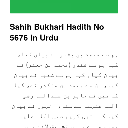
Sahih Bukhari Hadith No
5676
in Urdu
ہم سے محمد بن بشار نے بیان کیا،
کہا ہم سے غندر (محمد بن جعفر) نے
بیان کیا، کہا ہم سے شعبہ نے بیان
کیا، ان سے محمد بن منکدر نے، کہا
کہ میں نے جابر بن عبداللہ رضی
اللہ عنہما سے سنا، انہوں نے بیان
کیا کہ نبی کریم صلی اللہ علیہ
وسلم میرے یہاں تشریف لائے میں