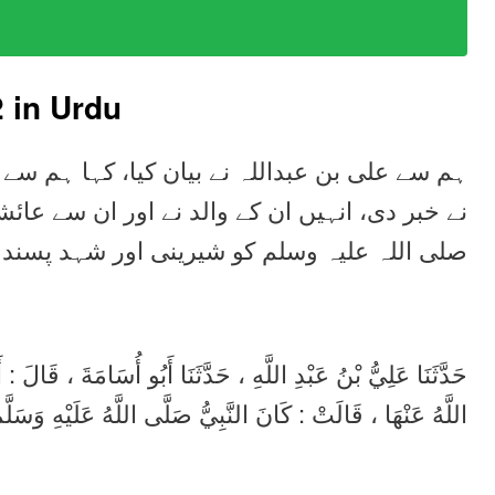
2
in Urdu
ہم سے علی بن عبداللہ نے بیان کیا، کہا ہم سے 
نے خبر دی، انہیں ان کے والد نے اور ان سے عائش
صلی اللہ علیہ وسلم کو شیرینی اور شہد پسند ت
حَدَّثَنَا عَلِيُّ بْنُ عَبْدِ اللَّهِ ، حَدَّثَنَا أَبُو أُسَامَةَ ، قَا
اللَّهُ عَنْهَا ، قَالَتْ : كَانَ النَّبِيُّ صَلَّى اللَّهُ عَلَيْهِ وَسَل .