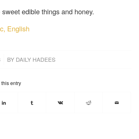
e sweet edible things and honey.
c, English
3
BY
DAILY HADEES
this entry