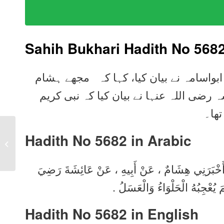
Sahih Bukhari Hadith No 568
ابواسامہ نے بیان کیا، کہا کہ مجھے ہشام
ہ رضی اللہ عنہا نے بیان کیا کہ نبی کریم
ھا۔
Sahih Bukhari Hadith
Hadith No 5682 in
Arabic
5681 in Urdu, Arabic,
English
لَ : أَخْبَرَنِي هِشَامٌ ، عَنْ أَبِيهِ ، عَنْ عَائِشَةَ رَضِيَ
َّمَ يُعْجِبُهُ الْحَلْوَاءُ وَالْعَسَلُ
Hadith No 5682 in English