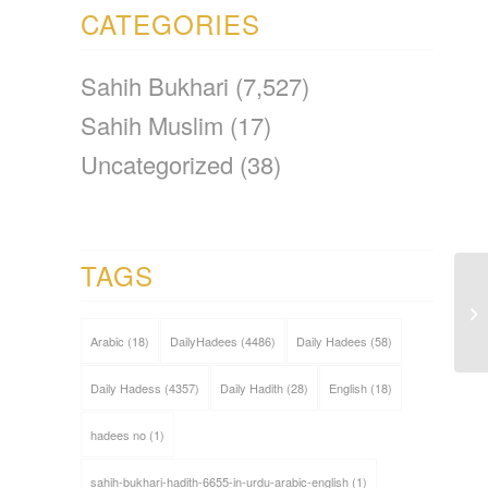
CATEGORIES
Sahih Bukhari
(7,527)
Sahih Muslim
(17)
Uncategorized
(38)
TAGS
Arabic
(18)
DailyHadees
(4486)
Daily Hadees
(58)
Daily Hadess
(4357)
Daily Hadith
(28)
English
(18)
hadees no
(1)
sahih-bukhari-hadith-6655-in-urdu-arabic-english
(1)