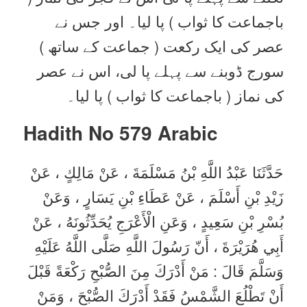
باجماعت کا ثواب ) پا لیا۔ اور جس نے
عصر کی ایک رکعت ( جماعت کے ساتھ )
سورج ڈوبنے سے پہلے پا لی، اس نے عصر
کی نماز ( باجماعت کا ثواب ) پا لیا۔
Hadith No 579
Arabic
حَدَّثَنَا عَبْدُ اللَّهِ بْنُ مَسْلَمَةَ ، عَنْ مَالِكٍ ، عَنْ
زَيْدِ بْنِ أَسْلَمَ ، عَنْ عَطَاءِ بْنِ يَسَارٍ ، وَعَنْ
بُسْرِ بْنِ سَعِيدٍ ، وَعَنِ الْأَعْرَجِ يُحَدِّثُونَهُ ، عَنْ
أَبِي هُرَيْرَةَ ، أَنّ رَسُولَ اللَّهِ صَلَّى اللَّهُ عَلَيْهِ
وَسَلَّمَ قَالَ : مَنْ أَدْرَكَ مِنَ الصُّبْحِ رَكْعَةً قَبْلَ
أَنْ تَطْلُعَ الشَّمْسُ فَقَدْ أَدْرَكَ الصُّبْحَ ، وَمَنْ