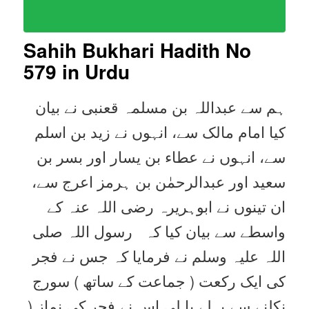
Sahih Bukhari Hadith No
579 in Urdu
ہم سے عبداللہ بن مسلمہ قعنبی نے بیان
کیا امام مالک سے، انہوں نے زید بن اسلم
سے، انہوں نے عطاء بن یسار اور بسر بن
سعید اور عبدالرحمٰن بن ہرمز اعرج سے،
ان تینوں نے ابوہریرہ رضی اللہ عنہ کے
واسطے سے بیان کیا کہ رسول اللہ صلی
اللہ علیہ وسلم نے فرمایا کہ جس نے فجر
کی ایک رکعت ( جماعت کے ساتھ ) سورج
نکلنے سے پہلے پا لی اس نے فجر کی نماز (