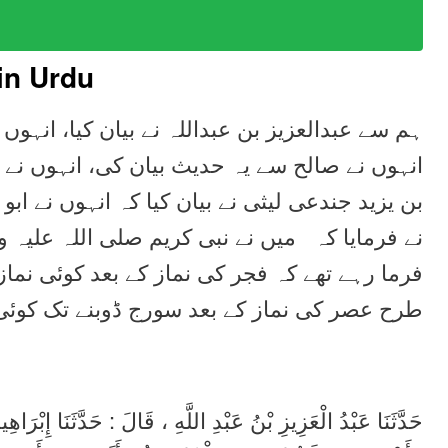
in Urdu
ہم سے عبدالعزیز بن عبداللہ نے بیان کیا، انہوں،
انہوں نے صالح سے یہ حدیث بیان کی، انہوں نے
بن یزید جندعی لیثی نے بیان کیا کہ انہوں نے ا
نے فرمایا کہ میں نے نبی کریم صلی اللہ علیہ 
فرما رہے تھے کہ فجر کی نماز کے بعد کوئی نماز
طرح عصر کی نماز کے بعد سورج ڈوبنے تک کوئی 
حَدَّثَنَا عَبْدُ الْعَزِيزِ بْنُ عَبْدِ اللَّهِ ، قَالَ : حَدَّثَنَا إِ