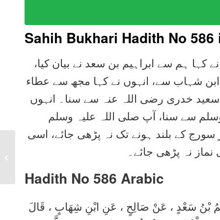
Sahih Bukhari Hadith No 586 
 نے کہا ہم سے ابراہیم بن سعد نے بیان کیا
 ابن شہاب سے، انہوں نے کہا مجھ سے عطاء
بو سعید خدری رضی اللہ عنہ سے سنا۔ انہوں
وسلم سے سنا، آپ صلی اللہ علیہ وسلم
 سورج کے بلند ہونے تک نہ پڑھی جائے، اسی
Sahih Bukhari Hadith
نماز نہ پڑھی جائے۔
585 in Urdu, Arabic,
English
Hadith No 586
Arabic
بْرَاهِيمُ بْنُ سَعْدٍ ، عَنْ صَالِحٍ ، عَنِ ابْنِ شِهَابٍ ، قَالَ