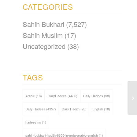
CATEGORIES
Sahih Bukhari
(7,527)
Sahih Muslim
(17)
Uncategorized
(38)
TAGS
Arabic
(18)
DailyHadees
(4486)
Daily Hadees
(58)
Daily Hadess
(4357)
Daily Hadith
(28)
English
(18)
hadees no
(1)
sahih-bukhari-hadith-6655-in-urdu-arabic-english
(1)