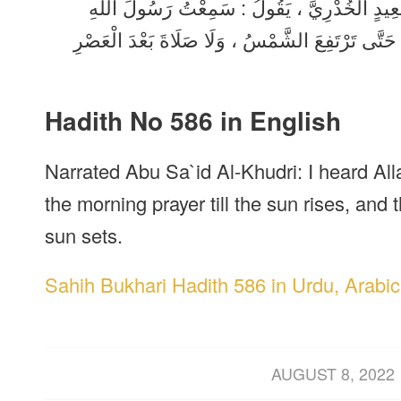
: َعِيدٍ الْخُدْرِيَّ ، يَقُولُ : سَمِعْتُ رَسُولَ اللَّهِ
ِ حَتَّى تَرْتَفِعَ الشَّمْسُ ، وَلَا صَلَاةَ بَعْدَ الْعَصْرِ
Hadith No 586 in English
Narrated Abu Sa`id Al-Khudri: I heard Alla
the morning prayer till the sun rises, and t
sun sets.
Sahih Bukhari Hadith 586 in Urdu, Arabic
/
AUGUST 8, 2022