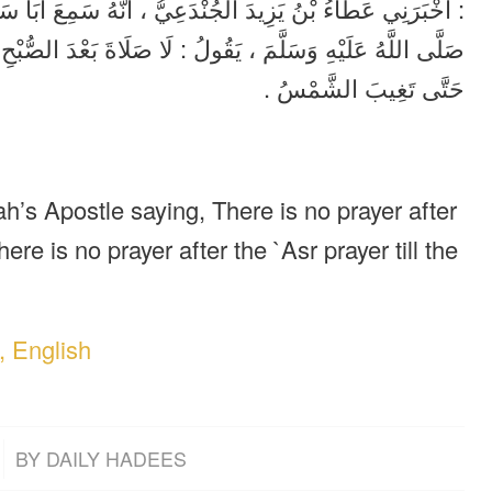
أَخْبَرَنِي عَطَاءُ بْنُ يَزِيدَ الْجُنْدَعِيُّ ، أَنَّهُ سَمِعَ أَبَا س
صَلَّى اللَّهُ عَلَيْهِ وَسَلَّمَ ، يَقُولُ : لَا صَلَاةَ بَعْدَ الصُّبْح
حَتَّى تَغِيبَ الشَّمْسُ .
h’s Apostle saying, There is no prayer after
here is no prayer after the `Asr prayer till the
, English
BY
DAILY HADEES