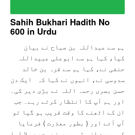
Sahih Bukhari Hadith No
600 in Urdu
ہم سے عبداللہ بن صباح نے بیان
کیا، کہا ہم سے ابوعلی عبیداللہ
حنفی نے، کہا ہم سے قرہ بن خالد
سدوسی نے، انہوں نے کہا کہ ایک دن
حسن بصری رحمہ اللہ نے بڑی دیر کی۔
اور ہم آپ کا انتظار کرتے رہے۔ جب
ان کے اٹھنے کا وقت قریب ہو گیا تو
آپ آئے اور ( بطور معذرت ) فرمایا
کہ میرے ان پڑوسیوں نے مجھے بلا لیا