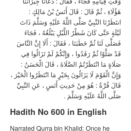
وَقْتِ قِيَامِهِ فَجَاءَ ، فَقَالَ : دَعَانَا جِيرَانُنَا
هَؤُلَاءِ ، ثُمَّ قَالَ : قَالَ أَنَسُ بْنُ مَالِكٍ :
انتَظَرْنَا النَّبِيَّ صَلَّى اللَّهُ عَلَيْهِ وَسَلَّمَ ذَاتَ
لَيْلَةٍ حَتَّى كَانَ شَطْرُ اللَّيْلِ يَبْلُغُهُ ، فَجَاءَ
فَصَلَّى لَنَا ثُمَّ خَطَبَنَا ، فَقَالَ : أَلَا إِنَّ النَّاسَ
قَدْ صَلَّوْا ثُمَّ رَقَدُوا ، وَإِنَّكُمْ لَمْ تَزَالُوا فِي
صَلَاةٍ مَا انْتَظَرْتُمُ الصَّلَاةَ ، قَالَ الْحَسَنُ :
وَإِنَّ الْقَوْمَ لَا يَزَالُونَ بِخَيْرٍ مَا انْتَظَرُوا الْخَيْرَ ،
قَالَ قُرَّةُ : هُوَ مِنْ حَدِيثِ أَنَسٍ ، عَنِ النَّبِيِّ
صَلَّى اللَّهُ عَلَيْهِ وَسَلَّمَ .
Hadith No 600 in English
Narrated Qurra bin Khalid: Once he