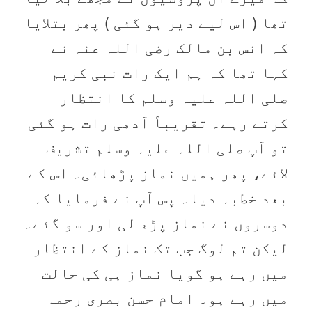
تھا ( اس لیے دیر ہو گئی ) پھر بتلایا
کہ انس بن مالک رضی اللہ عنہ نے
کہا تھا کہ ہم ایک رات نبی کریم
صلی اللہ علیہ وسلم کا انتظار
کرتے رہے۔ تقریباً آدھی رات ہو گئی
تو آپ صلی اللہ علیہ وسلم تشریف
لائے، پھر ہمیں نماز پڑھائی۔ اس کے
بعد خطبہ دیا۔ پس آپ نے فرمایا کہ
دوسروں نے نماز پڑھ لی اور سو گئے۔
لیکن تم لوگ جب تک نماز کے انتظار
میں رہے ہو گویا نماز ہی کی حالت
میں رہے ہو۔ امام حسن بصری رحمہ