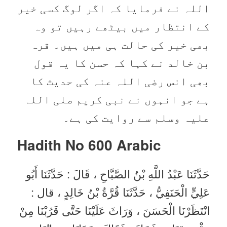
اللہ نے فرمایا کہ اگر لوگ کسی خیر
کے انتظار میں بیٹھے رہیں تو وہ
بھی خیر کی حالت ہی میں ہیں۔ قرہ
بن خالد نے کہا کہ حسن کا یہ قول
بھی انس رضی اللہ عنہ کی حدیث کا
ہے جو انہوں نے نبی کریم صلی اللہ
علیہ وسلم سے روایت کی ہے۔
Hadith No 600
Arabic
حَدَّثَنَا عَبْدُ اللَّهِ بْنُ الصَّبَّاحِ ، قَالَ : حَدَّثَنَا أَبُو
عَلِيٍّ الْحَنَفِيُّ ، حَدَّثَنَا قُرَّةُ بْنُ خَالِدٍ ، قال :
انْتَظَرْنَا الْحَسَنَ ، وَرَاثَ عَلَيْنَا حَتَّى قَرُبْنَا مِنْ