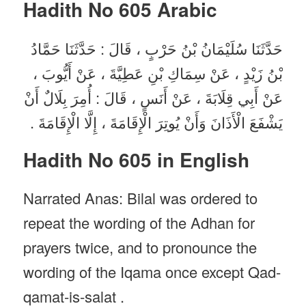
Hadith No 605
Arabic
حَدَّثَنَا سُلَيْمَانُ بْنُ حَرْبٍ ، قَالَ : حَدَّثَنَا حَمَّادُ
بْنُ زَيْدٍ ، عَنْ سِمَاكِ بْنِ عَطِيَّةَ ، عَنْ أَيُّوبَ ،
عَنْ أَبِي قِلَابَةَ ، عَنْ أَنَسٍ ، قَالَ : أُمِرَ بِلَالٌ أَنْ
يَشْفَعَ الْأَذَانَ وَأَنْ يُوتِرَ الْإِقَامَةَ ، إِلَّا الْإِقَامَةَ .
Hadith No 605 in English
Narrated Anas: Bilal was ordered to
repeat the wording of the Adhan for
prayers twice, and to pronounce the
wording of the Iqama once except Qad-
qamat-is-salat .