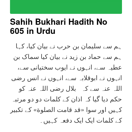
Sahih Bukhari Hadith No
605 in Urdu
ہم سے سلیمان بن حرب نے بیان کیا، کہا
ہم سے حماد بن زید نے بیان کیا سماک بن
عطیہ سے، انہوں نے ایوب سختیانی سے،
انہوں نے ابوقلابہ سے، انہوں نے انس رضی
اللہ عنہ سے کہ بلال رضی اللہ عنہ کو
حکم دیا گیا کہ اذان کے کلمات دو دو مرتبہ
کہیں اور سوا «قد قامت الصلوة» کے تکبیر
کے کلمات ایک ایک دفعہ کہیں۔